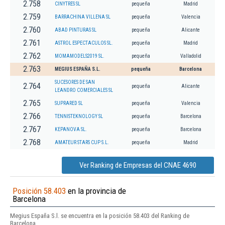
2.758
CINYTRES SL
pequeña
Madrid
2.759
BARRACHINA VILLENA SL
pequeña
Valencia
2.760
ABAD PINTURAS SL
pequeña
Alicante
2.761
ASTROL ESPECTACULOS SL.
pequeña
Madrid
2.762
MOMAMODELS2019 SL.
pequeña
Valladolid
2.763
MEGIUS ESPAÑA S.L.
pequeña
Barcelona
SUCESORES DE SAN
2.764
pequeña
Alicante
LEANDRO COMERCIALES SL
2.765
SUPRARED SL
pequeña
Valencia
2.766
TENNISTEKNOLOGY SL
pequeña
Barcelona
2.767
KEPANOVA SL.
pequeña
Barcelona
2.768
AMATEUR STARS CUP S.L.
pequeña
Madrid
Ver Ranking de Empresas del CNAE 4690
Posición 58.403
en la provincia de
Barcelona
Megius España S.l. se encuentra en la posición 58.403 del Ranking de
Barcelona.