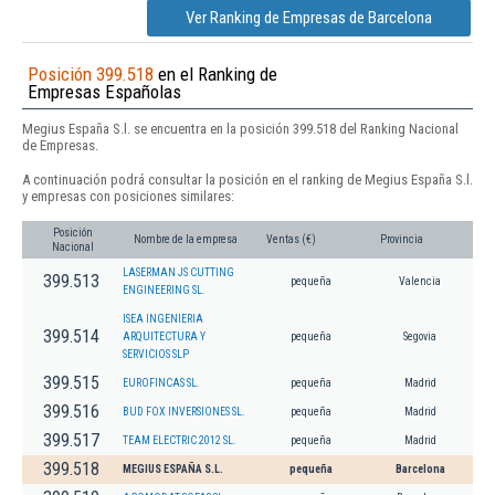
Ver Ranking de Empresas de Barcelona
Posición 399.518
en el Ranking de
Empresas Españolas
Megius España S.l. se encuentra en la posición 399.518 del Ranking Nacional
de Empresas.
A continuación podrá consultar la posición en el ranking de Megius España S.l.
y empresas con posiciones similares:
Posición
Nombre de la empresa
Ventas (€)
Provincia
Nacional
LASERMAN JS CUTTING
399.513
pequeña
Valencia
ENGINEERING SL.
ISEA INGENIERIA
399.514
ARQUITECTURA Y
pequeña
Segovia
SERVICIOS SLP
399.515
EUROFINCAS SL.
pequeña
Madrid
399.516
BUD FOX INVERSIONES SL.
pequeña
Madrid
399.517
TEAM ELECTRIC 2012 SL.
pequeña
Madrid
399.518
MEGIUS ESPAÑA S.L.
pequeña
Barcelona