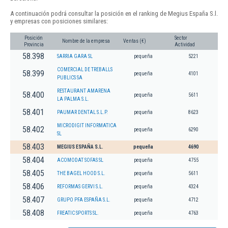
A continuación podrá consultar la posición en el ranking de Megius España S.l.
y empresas con posiciones similares:
Posición
Sector
Nombre de la empresa
Ventas (€)
Provincia
Actividad
58.398
SARRIA GARA SL
pequeña
5221
COMERCIAL DE TREBALLS
58.399
pequeña
4101
PUBLICS SA
RESTAURANT AMARENA
58.400
pequeña
5611
LA PALMA S.L.
58.401
PAUMAR DENTAL S.L.P.
pequeña
8623
MICRODIGIT INFORMATICA
58.402
pequeña
6290
SL
58.403
MEGIUS ESPAÑA S.L.
pequeña
4690
58.404
ACOMODAT SOFAS SL
pequeña
4755
58.405
THE BAGEL HOOD S.L.
pequeña
5611
58.406
REFORMAS GERVI S.L.
pequeña
4324
58.407
GRUPO PFA ESPAÑA S.L.
pequeña
4712
58.408
FREATIC SPORTS SL.
pequeña
4763