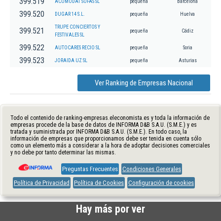
399.519
ACOMODAT SOFAS SL
pequeña
Barcelona
399.520
DUGAR 14 S.L.
pequeña
Huelva
TRUPE CONCIERTOS Y
399.521
pequeña
Cádiz
FESTIVALES SL
399.522
AUTOCARES RECIO SL
pequeña
Soria
399.523
JORAIDA UZ SL
pequeña
Asturias
Ver Ranking de Empresas Nacional
Todo el contenido de ranking-empresas.eleconomista.es y toda la información de
empresas procede de la base de datos de INFORMA D&B S.A.U. (S.M.E.) y es
tratada y suministrada por INFORMA D&B S.A.U. (S.M.E.). En todo caso, la
información de empresas que proporcionamos debe ser tenida en cuenta sólo
como un elemento más a considerar a la hora de adoptar decisiones comerciales
y no debe por tanto determinar las mismas.
Preguntas Frecuentes
Condiciones Generales
Política de Privacidad
Política de Cookies
Configuración de cookies
Hay más por ver