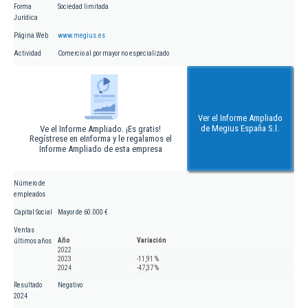
Forma
Sociedad limitada
Jurídica
Página Web
www.megius.es
Actividad
Comercio al por mayor no especializado
Ver el Informe Ampliado
de Megius España S.l.
Ve el Informe Ampliado. ¡Es gratis!
Regístrese en eInforma y le regalamos el
Informe Ampliado de esta empresa
Número de
empleados
Capital Social
Mayor de 60.000 €
Ventas
Año
Variación
últimos años
2022
2023
-11,91 %
2024
-47,37 %
Resultado
Negativo
2024