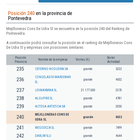
Posición 240
en la provincia de
Pontevedra
Mejilloneras Cons De Udra Sl se encuentra en la posición 240 del Ranking de
Pontevedra.
A continuación podrá consultar la posición en el ranking de Mejilloneras Cons
De Udra Sl y empresas con posiciones similares:
Posición
Sector
Nombre de la empresa
Ventas (€)
Provincia
Actividad
235
CEFERINO NOGUEIRA SA
grande
5222
CONGELADOS MARDEMAR
236
grande
4632
SL
237
LEVMARMMA SL.
21.177.000
2370
238
ALGUPIBE SL
grande
4781
239
ACTEGA ARTISTICA SA
grande
2030
MEJILLONERAS CONS DE
240
grande
4632
UDRA SL
241
MEGODEZA SL
grande
7499
242
DARLIM SLU
grande
4644