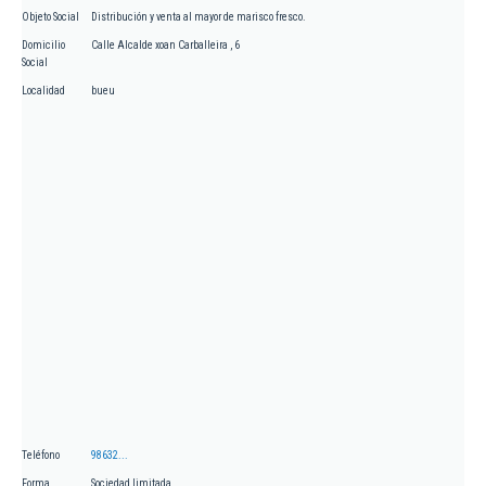
Objeto Social
Distribución y venta al mayor de marisco fresco.
Domicilio
Calle Alcalde xoan Carballeira , 6
Social
Localidad
bueu
Teléfono
98632...
Forma
Sociedad limitada