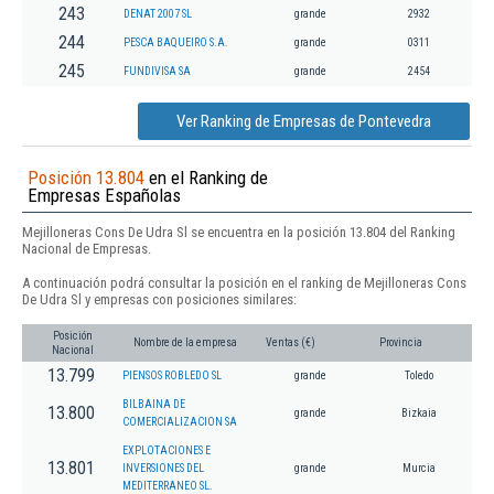
243
DENAT 2007 SL
grande
2932
244
PESCA BAQUEIRO S.A.
grande
0311
245
FUNDIVISA SA
grande
2454
Ver Ranking de Empresas de Pontevedra
Posición 13.804
en el Ranking de
Empresas Españolas
Mejilloneras Cons De Udra Sl se encuentra en la posición 13.804 del Ranking
Nacional de Empresas.
A continuación podrá consultar la posición en el ranking de Mejilloneras Cons
De Udra Sl y empresas con posiciones similares:
Posición
Nombre de la empresa
Ventas (€)
Provincia
Nacional
13.799
PIENSOS ROBLEDO SL
grande
Toledo
BILBAINA DE
13.800
grande
Bizkaia
COMERCIALIZACION SA
EXPLOTACIONES E
13.801
INVERSIONES DEL
grande
Murcia
MEDITERRANEO SL.