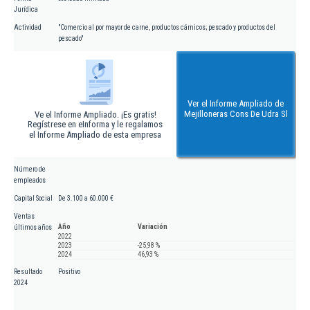
Jurídica
Actividad
"Comercio al por mayor de carne, productos cárnicos; pescado y productos del
pescado"
Ver el Informe Ampliado de
Mejilloneras Cons De Udra Sl
Ve el Informe Ampliado. ¡Es gratis!
Regístrese en eInforma y le regalamos
el Informe Ampliado de esta empresa
Número de
empleados
Capital Social
De 3.100 a 60.000 €
Ventas
Año
Variación
últimos años
2022
2023
-25,98 %
2024
46,93 %
Resultado
Positivo
2024