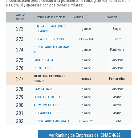
A continuación podrá consultar la posición en el ranking de Mejilloneras Cons
De Udra Sl y empresas con posiciones similares:
Posición
Nombre de la empresa
Ventas (€)
Provincia
Sector
CENTRAL BURGALESA DE
272
grande
Burgos
PESCADOS SL
273
PESCA DEL ESTRECHO SL.
21.276.461
Cádiz
CONGELADOS MARDEMAR
274
grande
Pontevedra
SL
275
PASAPESCA SA
grande
Barcelona
276
INDYK ITL S.L.
grande
Barcelona
MEJILLONERAS CONS DE
277
grande
Pontevedra
UDRA SL
278
GAMBALIA SL.
grande
Barcelona
279
EURO FISH LO & DI SL.
grande
Madrid
280
A.P.M. IMPULSE S.L.
grande
Murcia
281
PESCADOS FACHETI SL.
grande
Madrid
282
CONGELADOS FRIPERGA SL
20.425.025
Huelva
Ver Ranking de Empresas del CNAE 4632