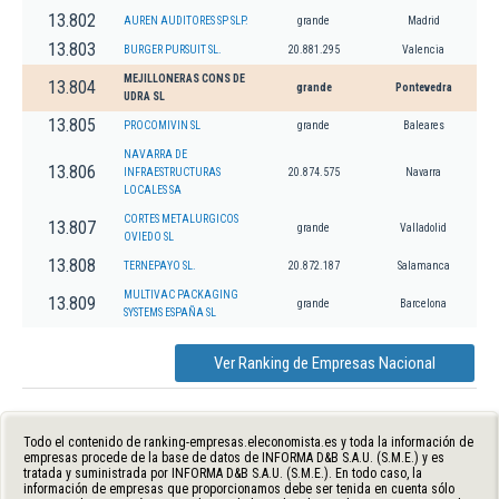
13.802
AUREN AUDITORES SP SLP.
grande
Madrid
13.803
BURGER PURSUIT SL.
20.881.295
Valencia
MEJILLONERAS CONS DE
13.804
grande
Pontevedra
UDRA SL
13.805
PROCOMIVIN SL
grande
Baleares
NAVARRA DE
13.806
INFRAESTRUCTURAS
20.874.575
Navarra
LOCALES SA
CORTES METALURGICOS
13.807
grande
Valladolid
OVIEDO SL
13.808
TERNEPAYO SL.
20.872.187
Salamanca
MULTIVAC PACKAGING
13.809
grande
Barcelona
SYSTEMS ESPAÑA SL
Ver Ranking de Empresas Nacional
Todo el contenido de ranking-empresas.eleconomista.es y toda la información de
empresas procede de la base de datos de INFORMA D&B S.A.U. (S.M.E.) y es
tratada y suministrada por INFORMA D&B S.A.U. (S.M.E.). En todo caso, la
información de empresas que proporcionamos debe ser tenida en cuenta sólo