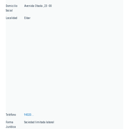
Domicilio
Avenida Otaola , 23 - 00
Social
Localidad
Eibar
Teléfono
94320...
Forma
Sociedad limitada laboral
Jurídica