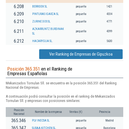
6.208
BERRIDEK SL
pequeña
1421
6.209
PINTURAS IGARZA SL
pequeña
4334
6.210
ZURINE DOS SL
pequeña
4771
AZKARRUNTZ BURDINAK
6.211
pequeña
4399
SL
6.212
HACARYGUA SL.
pequeña
5630
Ver Ranking de Empresas de Gipuzkoa
Posición 365.351
en el Ranking de
Empresas Españolas
Mekanizados Tornulan Sll. se encuentra en la posición 365.351 del Ranking
Nacional de Empresas.
A continuación podrá consultar la posición en el ranking de Mekanizados
Tornulan Sll. y empresas con posiciones similares:
Posición
Nombre de la empresa
Ventas (€)
Provincia
Nacional
365.346
PLV INECSA SL
pequeña
Madrid
365.347
SURAA KITCHEN SL.
pequeña
Barcelona