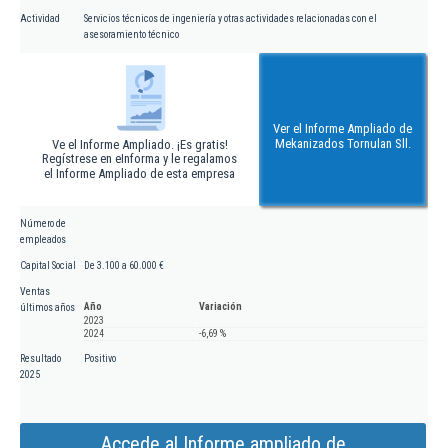
Actividad
Servicios técnicos de ingeniería y otras actividades relacionadas con el
asesoramiento técnico
Ver el Informe Ampliado de
Mekanizados Tornulan Sll.
Ve el Informe Ampliado. ¡Es gratis!
Regístrese en eInforma y le regalamos
el Informe Ampliado de esta empresa
Número de
empleados
Capital Social
De 3.100 a 60.000 €
Ventas
Año
Variación
últimos años
2023
2024
-6,69 %
Resultado
Positivo
2025
Accede al Informe ampliado de