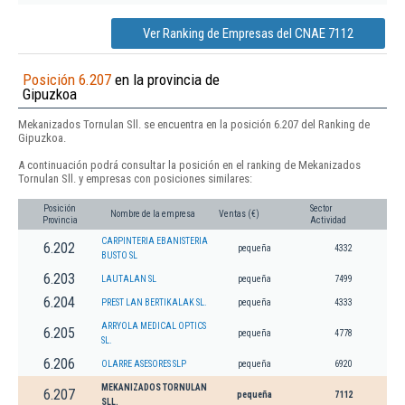
Ver Ranking de Empresas del CNAE 7112
Posición 6.207
en la provincia de
Gipuzkoa
Mekanizados Tornulan Sll. se encuentra en la posición 6.207 del Ranking de
Gipuzkoa.
A continuación podrá consultar la posición en el ranking de Mekanizados
Tornulan Sll. y empresas con posiciones similares:
Posición
Sector
Nombre de la empresa
Ventas (€)
Provincia
Actividad
CARPINTERIA EBANISTERIA
6.202
pequeña
4332
BUSTO SL
6.203
LAUTALAN SL
pequeña
7499
6.204
PREST LAN BERTIKALAK SL.
pequeña
4333
ARRYOLA MEDICAL OPTICS
6.205
pequeña
4778
SL.
6.206
OLARRE ASESORES SLP
pequeña
6920
MEKANIZADOS TORNULAN
6.207
pequeña
7112
SLL.