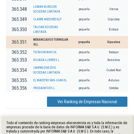
LOMAN BURGUER
365.348
pequeña
Orense
SOCIEDAD LIMITADA.
365.349
OLARRE ASESORES SLP
pequeña
Gipuzkoa
TALOAK SOCIEDAD
365.350
pequeña
Bizkaia
LIMITADA.
MEKANIZADOS TORNULAN
365.351
pequeña
Gipuzkoa
SLL.
365.352
TECNIORGANIC SL
pequeña
Badajoz
365.353
RUCADA LLIBRES S.L.
pequeña
Barcelona
CARPAS DISE 2010
365.354
pequeña
Ciudad Real
SOCIEDAD LIMITADA.
365.355
EL MAESTRO SAN JUAN SL.
pequeña
Asturias
365.356
PRODAINFOR S.L.
pequeña
Córdoba
Ver Ranking de Empresas Nacional
Todo el contenido de ranking-empresas.eleconomista.es y toda la información de
empresas procede de la base de datos de INFORMA D&B S.A.U. (S.M.E.) y es
tratada y suministrada por INFORMA D&B S.A.U. (S.M.E.). En todo caso, la