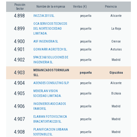
Posición
Nombre de la empresa
Ventas (€)
Provincia
Sector
4.898
INIZZIA 2015 SL.
pequeña
Alicante
OCA SERVICIOS TECNICOS
4.899
DEL NORTE SOCIEDAD
pequeña
La Rioja
LIMITADA.
4.900
ASF INGENIERIA SL
pequeña
Orense
4.901
GONVARRI AGROTECH SL.
pequeña
Asturias
SPACE 360 SOLUCIONES DE
4.902
pequeña
Madrid
INGENIERIA SL.
MEKANIZADOS TORNULAN
4.903
pequeña
Gipuzkoa
SLL.
4.904
ADENDES CONSULTING SLP.
pequeña
Alicante
MEKERLAN VISION
4.905
pequeña
Bizkaia
SOCIEDAD LIMITADA.
INGENIEROS ASOCIADOS
4.906
pequeña
Madrid
FAMOR SL
ELAWAN FOTOVOLTAICA
4.907
pequeña
Madrid
BRAZATORTAS 220 SL.
PLANIFICACION URBANA
4.908
pequeña
Madrid
SOSTENIBLE SL.