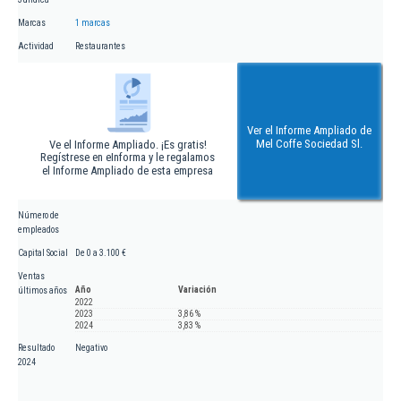
Marcas
1 marcas
Actividad
Restaurantes
Ver el Informe Ampliado de
Mel Coffe Sociedad Sl.
Ve el Informe Ampliado. ¡Es gratis!
Regístrese en eInforma y le regalamos
el Informe Ampliado de esta empresa
Número de
empleados
Capital Social
De 0 a 3.100 €
Ventas
Año
Variación
últimos años
2022
2023
3,86 %
2024
3,83 %
Resultado
Negativo
2024