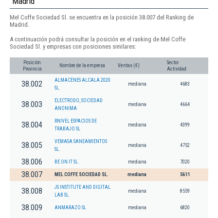
Madrid
Mel Coffe Sociedad Sl. se encuentra en la posición 38.007 del Ranking de
Madrid.
A continuación podrá consultar la posición en el ranking de Mel Coffe
Sociedad Sl. y empresas con posiciones similares:
Posición
Sector
Nombre de la empresa
Ventas (€)
Provincia
Actividad
ALMACENES ALCALA 2020
38.002
mediana
4683
SL.
ELECTRODO, SOCIEDAD
38.003
mediana
4664
ANONIMA
RNIVEL ESPACIOS DE
38.004
mediana
4399
TRABAJO SL
VEMASA SANEAMIENTOS
38.005
mediana
4752
SL.
38.006
BE ON IT SL.
mediana
7020
38.007
MEL COFFE SOCIEDAD SL.
mediana
5611
JS INSTITUTE AND DIGITAL
38.008
mediana
8559
LAB SL.
38.009
ANMARAZO SL
mediana
6820