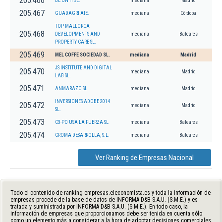
205.466
BE ON IT SL.
mediana
Madrid
205.467
GUADAGRI AIE.
mediana
Córdoba
TOP MALLORCA
205.468
DEVELOPMENTS AND
mediana
Baleares
PROPERTY CARE SL.
205.469
MEL COFFE SOCIEDAD SL.
mediana
Madrid
JS INSTITUTE AND DIGITAL
205.470
mediana
Madrid
LAB SL.
205.471
ANMARAZO SL
mediana
Madrid
INVERSIONES ADOBE 2014
205.472
mediana
Madrid
SL.
205.473
C3-PO USA LA FUERZA SL
mediana
Baleares
205.474
CROMA DESARROLLA, S.L.
mediana
Baleares
Ver Ranking de Empresas Nacional
Todo el contenido de ranking-empresas.eleconomista.es y toda la información de
empresas procede de la base de datos de INFORMA D&B S.A.U. (S.M.E.) y es
tratada y suministrada por INFORMA D&B S.A.U. (S.M.E.). En todo caso, la
información de empresas que proporcionamos debe ser tenida en cuenta sólo
como un elemento más a considerar a la hora de adoptar decisiones comerciales