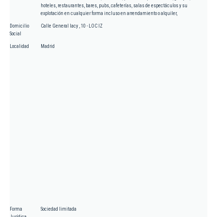
hoteles, restaurantes, bares, pubs, cafeterías, salas de espectáculos y su
explotación en cualquier forma incluso en arrendamiento o alquiler,
Domicilio
Calle General lacy , 10 - LOC IZ
Social
Localidad
Madrid
Forma
Sociedad limitada
Jurídica