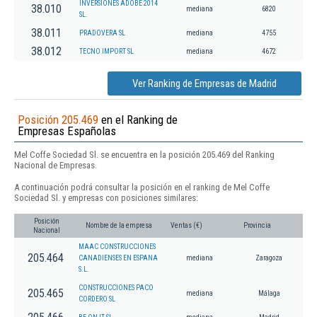
INVERSIONES ADOBE 2014
38.010
mediana
6820
SL.
38.011
PRADOVERA SL
mediana
4755
38.012
TECNO IMPORT SL
mediana
4672
Ver Ranking de Empresas de Madrid
Posición 205.469
en el Ranking de
Empresas Españolas
Mel Coffe Sociedad Sl. se encuentra en la posición 205.469 del Ranking
Nacional de Empresas.
A continuación podrá consultar la posición en el ranking de Mel Coffe
Sociedad Sl. y empresas con posiciones similares:
Posición
Nombre de la empresa
Ventas (€)
Provincia
Nacional
MAAC CONSTRUCCIONES
205.464
CANADIENSES EN ESPANA
mediana
Zaragoza
S.L.
CONSTRUCCIONES PACO
205.465
mediana
Málaga
CORDERO SL