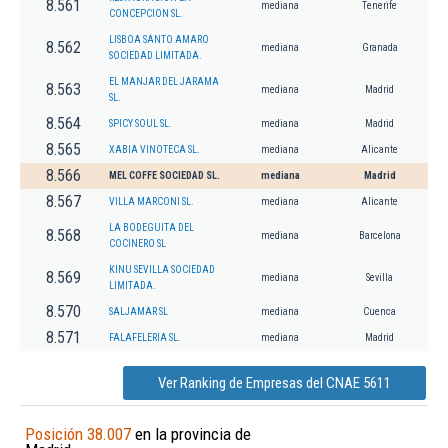
8.561
mediana
Tenerife
CONCEPCION SL.
LISBOA SANTO AMARO
8.562
mediana
Granada
SOCIEDAD LIMITADA.
EL MANJAR DEL JARAMA
8.563
mediana
Madrid
SL.
8.564
SPICY SOUL SL.
mediana
Madrid
8.565
XABIA VINOTECA SL.
mediana
Alicante
8.566
MEL COFFE SOCIEDAD SL.
mediana
Madrid
8.567
VILLA MARCONI SL.
mediana
Alicante
LA BODEGUITA DEL
8.568
mediana
Barcelona
COCINERO SL
KINU SEVILLA SOCIEDAD
8.569
mediana
Sevilla
LIMITADA.
8.570
SALJAMAR SL
mediana
Cuenca
8.571
FALAFELERIA SL.
mediana
Madrid
Ver Ranking de Empresas del CNAE 5611
Posición 38.007
en la provincia de