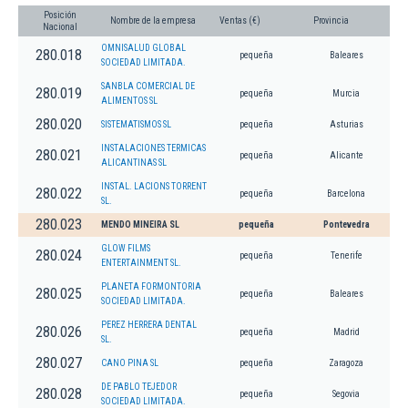
Posición
Nombre de la empresa
Ventas (€)
Provincia
Nacional
OMNISALUD GLOBAL
280.018
pequeña
Baleares
SOCIEDAD LIMITADA.
SANBLA COMERCIAL DE
280.019
pequeña
Murcia
ALIMENTOS SL
280.020
SISTEMATISMOS SL
pequeña
Asturias
INSTALACIONES TERMICAS
280.021
pequeña
Alicante
ALICANTINAS SL
INSTAL. LACIONS TORRENT
280.022
pequeña
Barcelona
SL.
280.023
MENDO MINEIRA SL
pequeña
Pontevedra
GLOW FILMS
280.024
pequeña
Tenerife
ENTERTAINMENT SL.
PLANETA FORMONTORIA
280.025
pequeña
Baleares
SOCIEDAD LIMITADA.
PEREZ HERRERA DENTAL
280.026
pequeña
Madrid
SL.
280.027
CANO PINA SL
pequeña
Zaragoza
DE PABLO TEJEDOR
280.028
pequeña
Segovia
SOCIEDAD LIMITADA.