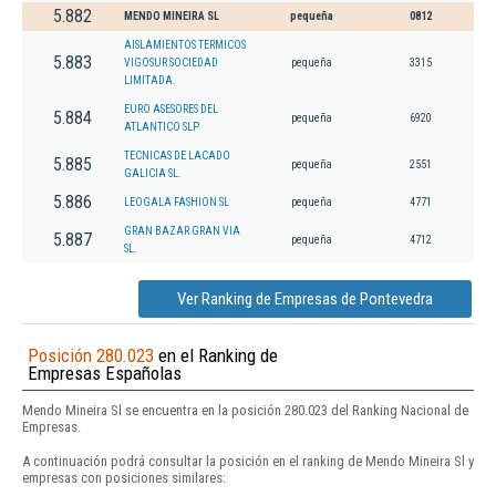
5.882
MENDO MINEIRA SL
pequeña
0812
AISLAMIENTOS TERMICOS
5.883
VIGOSUR SOCIEDAD
pequeña
3315
LIMITADA.
EURO ASESORES DEL
5.884
pequeña
6920
ATLANTICO SLP
TECNICAS DE LACADO
5.885
pequeña
2551
GALICIA SL.
5.886
LEOGALA FASHION SL
pequeña
4771
GRAN BAZAR GRAN VIA
5.887
pequeña
4712
SL.
Ver Ranking de Empresas de Pontevedra
Posición 280.023
en el Ranking de
Empresas Españolas
Mendo Mineira Sl se encuentra en la posición 280.023 del Ranking Nacional de
Empresas.
A continuación podrá consultar la posición en el ranking de Mendo Mineira Sl y
empresas con posiciones similares: