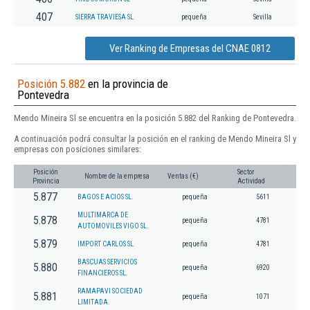
407
SIERRA TRAVIESA SL
pequeña
Sevilla
Ver Ranking de Empresas del CNAE 0812
Posición 5.882
en la provincia de
Pontevedra
Mendo Mineira Sl se encuentra en la posición 5.882 del Ranking de Pontevedra.
A continuación podrá consultar la posición en el ranking de Mendo Mineira Sl y
empresas con posiciones similares:
Posición
Sector
Nombre de la empresa
Ventas (€)
Provincia
Actividad
5.877
BAGOS E ACIOS SL.
pequeña
5611
MULTIMARCA DE
5.878
pequeña
4781
AUTOMOVILES VIGO SL.
5.879
IMPORT CARLOS SL
pequeña
4781
BASCUAS SERVICIOS
5.880
pequeña
6920
FINANCIEROS SL.
RAMAPAVI SOCIEDAD
5.881
pequeña
1071
LIMITADA.