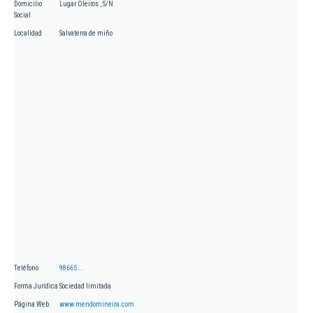
Domicilio
Lugar Oleiros , S/N
Social
Localidad
Salvaterra de miño
Teléfono
98665...
Forma Jurídica
Sociedad limitada
Página Web
www.mendomineira.com