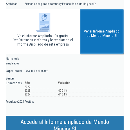
Actividad
Extracción de gravas y arenas y Extracción de arcilla y caolín
Ver el Informe Ampliado
de Mendo Mineira Sl
Ve el Informe Ampliado. ¡Es gratis!
Regístrese en eInforma y le regalamos el
Informe Ampliado de esta empresa
Número de
empleados
Capital Social
De 3.100 a 60.000 €
Ventas
Año
Variación
últimos años
2022
2023
-10,01 %
2024
-11,24 %
Resultado 2024
Positivo
Accede al Informe ampliado de Mendo
Mineira Sl