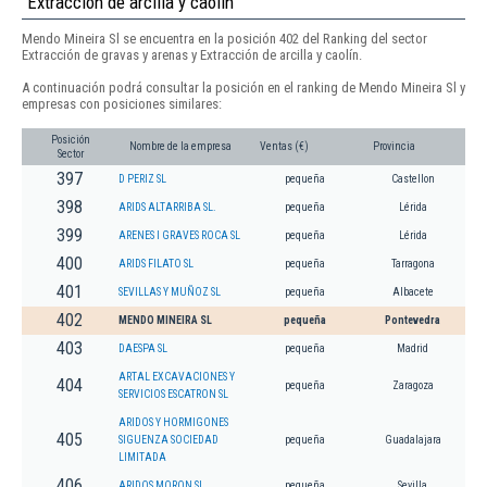
Extracción de arcilla y caolín
Mendo Mineira Sl se encuentra en la posición 402 del Ranking del sector
Extracción de gravas y arenas y Extracción de arcilla y caolín.
A continuación podrá consultar la posición en el ranking de Mendo Mineira Sl y
empresas con posiciones similares:
Posición
Nombre de la empresa
Ventas (€)
Provincia
Sector
397
D PERIZ SL
pequeña
Castellon
398
ARIDS ALTARRIBA SL.
pequeña
Lérida
399
ARENES I GRAVES ROCA SL
pequeña
Lérida
400
ARIDS FILATO SL
pequeña
Tarragona
401
SEVILLAS Y MUÑOZ SL
pequeña
Albacete
402
MENDO MINEIRA SL
pequeña
Pontevedra
403
DAESPA SL
pequeña
Madrid
ARTAL EXCAVACIONES Y
404
pequeña
Zaragoza
SERVICIOS ESCATRON SL
ARIDOS Y HORMIGONES
405
SIGUENZA SOCIEDAD
pequeña
Guadalajara
LIMITADA
406
ARIDOS MORON SL
pequeña
Sevilla