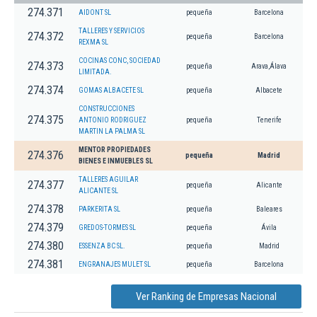
274.371
AIDONT SL
pequeña
Barcelona
TALLERES Y SERVICIOS
274.372
pequeña
Barcelona
REXMA SL
COCINAS CONC, SOCIEDAD
274.373
pequeña
Arava,Álava
LIMITADA.
274.374
GOMAS ALBACETE SL
pequeña
Albacete
CONSTRUCCIONES
274.375
ANTONIO RODRIGUEZ
pequeña
Tenerife
MARTIN LA PALMA SL
MENTOR PROPIEDADES
274.376
pequeña
Madrid
BIENES E INMUEBLES SL
TALLERES AGUILAR
274.377
pequeña
Alicante
ALICANTE SL
274.378
PARKERITA SL
pequeña
Baleares
274.379
GREDOS-TORMES SL
pequeña
Ávila
274.380
ESSENZA BC SL.
pequeña
Madrid
274.381
ENGRANAJES MULET SL
pequeña
Barcelona
Ver Ranking de Empresas Nacional