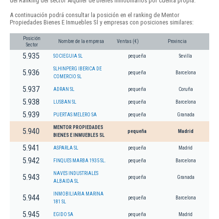
del Ranking del sector Alquiler de bienes inmobiliarios por cuenta propia.
A continuación podrá consultar la posición en el ranking de Mentor
Propiedades Bienes E Inmuebles Sl y empresas con posiciones similares:
Posición
Nombre de la empresa
Ventas (€)
Provincia
Sector
5.935
SOCIEGUIA SL
pequeña
Sevilla
SLHINPERG IBERICA DE
5.936
pequeña
Barcelona
COMERCIO SL
5.937
ADRAN SL
pequeña
Coruña
5.938
LUSBAN SL
pequeña
Barcelona
5.939
PUERTAS MELERO SA
pequeña
Granada
MENTOR PROPIEDADES
5.940
pequeña
Madrid
BIENES E INMUEBLES SL
5.941
ASPARLA SL
pequeña
Madrid
5.942
FINQUES MARBA 1935 SL.
pequeña
Barcelona
NAVES INDUSTRIALES
5.943
pequeña
Granada
ALBAIDA SL
INMOBILIARIA MARINA
5.944
pequeña
Barcelona
181 SL
5.945
EGIDO SA
pequeña
Madrid