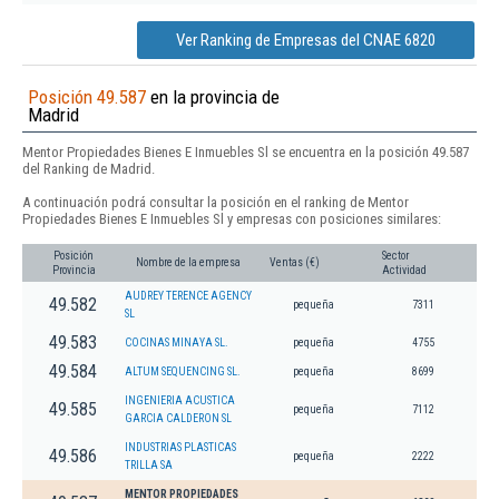
Ver Ranking de Empresas del CNAE 6820
Posición 49.587
en la provincia de
Madrid
Mentor Propiedades Bienes E Inmuebles Sl se encuentra en la posición 49.587
del Ranking de Madrid.
A continuación podrá consultar la posición en el ranking de Mentor
Propiedades Bienes E Inmuebles Sl y empresas con posiciones similares:
Posición
Sector
Nombre de la empresa
Ventas (€)
Provincia
Actividad
AUDREY TERENCE AGENCY
49.582
pequeña
7311
SL
49.583
COCINAS MINAYA SL.
pequeña
4755
49.584
ALTUM SEQUENCING SL.
pequeña
8699
INGENIERIA ACUSTICA
49.585
pequeña
7112
GARCIA CALDERON SL
INDUSTRIAS PLASTICAS
49.586
pequeña
2222
TRILLA SA
MENTOR PROPIEDADES