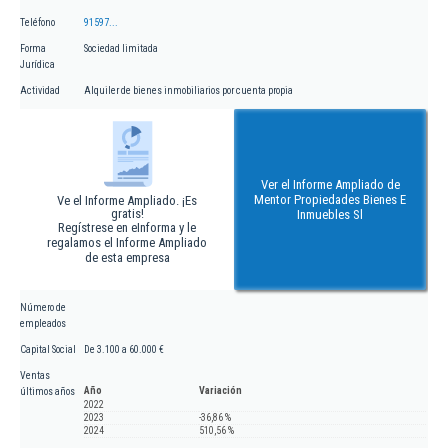
Teléfono
91597...
Forma
Sociedad limitada
Jurídica
Actividad
Alquiler de bienes inmobiliarios por cuenta propia
Ver el Informe Ampliado de
Mentor Propiedades Bienes E
Ve el Informe Ampliado. ¡Es
gratis!
Inmuebles Sl
Regístrese en eInforma y le
regalamos el Informe Ampliado
de esta empresa
Número de
empleados
Capital Social
De 3.100 a 60.000 €
Ventas
Año
Variación
últimos años
2022
2023
-36,86 %
2024
510,56 %