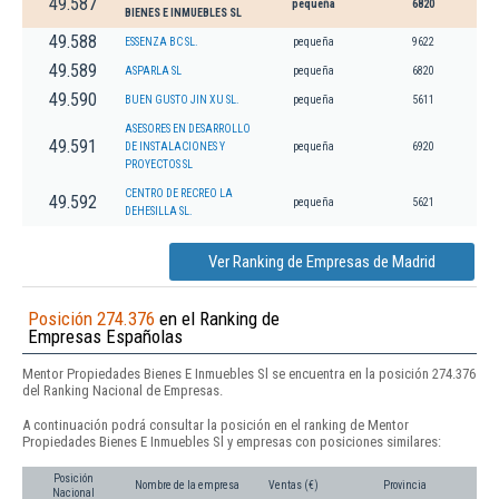
49.587
pequeña
6820
BIENES E INMUEBLES SL
49.588
ESSENZA BC SL.
pequeña
9622
49.589
ASPARLA SL
pequeña
6820
49.590
BUEN GUSTO JIN XU SL.
pequeña
5611
ASESORES EN DESARROLLO
49.591
DE INSTALACIONES Y
pequeña
6920
PROYECTOS SL
CENTRO DE RECREO LA
49.592
pequeña
5621
DEHESILLA SL.
Ver Ranking de Empresas de Madrid
Posición 274.376
en el Ranking de
Empresas Españolas
Mentor Propiedades Bienes E Inmuebles Sl se encuentra en la posición 274.376
del Ranking Nacional de Empresas.
A continuación podrá consultar la posición en el ranking de Mentor
Propiedades Bienes E Inmuebles Sl y empresas con posiciones similares:
Posición
Nombre de la empresa
Ventas (€)
Provincia
Nacional