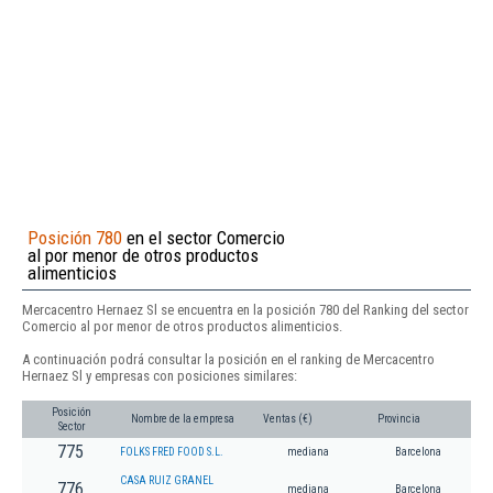
Posición 780
en el sector Comercio
al por menor de otros productos
alimenticios
Mercacentro Hernaez Sl se encuentra en la posición 780 del Ranking del sector
Comercio al por menor de otros productos alimenticios.
A continuación podrá consultar la posición en el ranking de Mercacentro
Hernaez Sl y empresas con posiciones similares:
Posición
Nombre de la empresa
Ventas (€)
Provincia
Sector
775
FOLKS FRED FOOD S.L.
mediana
Barcelona
CASA RUIZ GRANEL
776
mediana
Barcelona