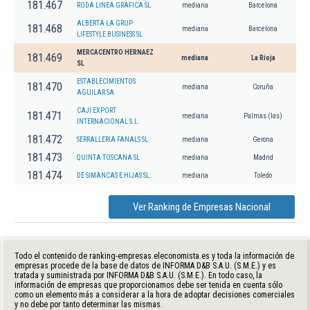
181.467
RODA LINEA GRAFICA SL.
mediana
Barcelona
ALBERTA LA GRUP
181.468
mediana
Barcelona
LIFESTYLE BUSINESS SL
MERCACENTRO HERNAEZ
181.469
mediana
La Rioja
SL
ESTABLECIMIENTOS
181.470
mediana
Coruña
AGUILAR SA
CAJI EXPORT
181.471
mediana
Palmas (las)
INTERNACIONAL S.L.
181.472
SERRALLERIA FANALS SL
mediana
Gerona
181.473
QUINTA TOSCANA SL
mediana
Madrid
181.474
DE SIMANCAS E HIJAS SL.
mediana
Toledo
Ver Ranking de Empresas Nacional
Todo el contenido de ranking-empresas.eleconomista.es y toda la información de
empresas procede de la base de datos de INFORMA D&B S.A.U. (S.M.E.) y es
tratada y suministrada por INFORMA D&B S.A.U. (S.M.E.). En todo caso, la
información de empresas que proporcionamos debe ser tenida en cuenta sólo
como un elemento más a considerar a la hora de adoptar decisiones comerciales
y no debe por tanto determinar las mismas.