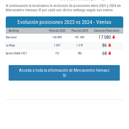
A continuación le mostramos la evolución de posiciones entre 2023 y 2024 de
Mercacentro Hernaez Sl por cada uno de los rankings según sus ventas:
Evolución posiciones 2023 vs 2024 - Ventas
Ranking
Posición 2023
Posición 2024
Evolución Posiciones
17.580
Nacional
163.889
181.469
86
La Rioja
1.287
1.373
68
Sector CNAE 4727
712
780
Acceda a toda la información de Mercacentro Hernaez
Sl