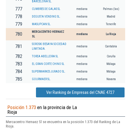
BARCELONA SL.
777
CUMBRES DE GALAS SL
mediana
Palmas (las)
778
DEGUSTA VENDING SL.
mediana
Madrid
779
MASUPCAN SL.
mediana
Tenerife
MERCACENTRO HERNAEZ
780
mediana
La Rioja
SL
SOROSKI BESAYA SOCIEDAD
781
mediana
Cantabria
LIMITADA.
782
TOREA ABELLEIRA SL
mediana
Coruña
783
EL GRAN CORTE CHINO SL
mediana
Málaga
784
SUPERMARKES JURADO SL.
mediana
Málaga
785
GOURMAER SL.
mediana
Navarra
Ver Ranking de Empresas del CNAE 4727
Posición 1.373
en la provincia de La
Rioja
Mercacentro Hernaez Sl se encuentra en la posición 1.373 del Ranking de La
Rioja.