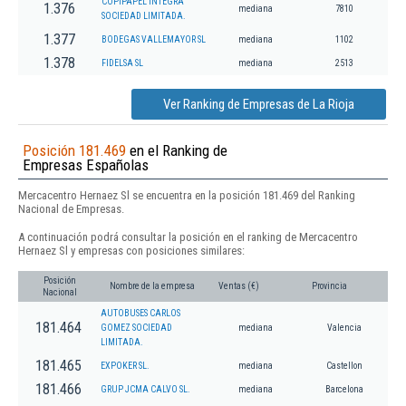
COPIPAPEL INTEGRA
1.376
mediana
7810
SOCIEDAD LIMITADA.
1.377
BODEGAS VALLEMAYOR SL
mediana
1102
1.378
FIDELSA SL
mediana
2513
Ver Ranking de Empresas de La Rioja
Posición 181.469
en el Ranking de
Empresas Españolas
Mercacentro Hernaez Sl se encuentra en la posición 181.469 del Ranking
Nacional de Empresas.
A continuación podrá consultar la posición en el ranking de Mercacentro
Hernaez Sl y empresas con posiciones similares:
Posición
Nombre de la empresa
Ventas (€)
Provincia
Nacional
AUTOBUSES CARLOS
181.464
GOMEZ SOCIEDAD
mediana
Valencia
LIMITADA.
181.465
EXPOKER SL.
mediana
Castellon
181.466
GRUP JCMA CALVO SL.
mediana
Barcelona