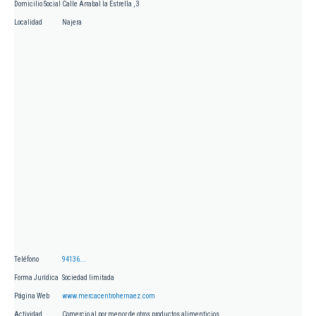
Domicilio Social
Calle Arrabal la Estrella , 3
Localidad
Najera
Teléfono
94136...
Forma Jurídica
Sociedad limitada
Página Web
www.mercacentrohernaez.com
Actividad
Comercio al por menor de otros productos alimenticios