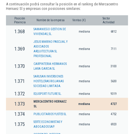
A continuación podrá consultar la posición en el ranking de Mercacentro
Hernaez Sl y empresas con posiciones similares:
Posición
Sector
Nombre de la empresa
Ventas (€)
Provincia
Actividad
SAMANIEGO GESTION DE
1.368
mediana
6812
VIVIENDAS, SL.
JESUS MARINO PASCUAL Y
ASOCIADOS
1.369
mediana
7111
ARQUITECTURA SL
PROFESIONAL
CARPINTERIA HERMANOS
1.370
mediana
3100
LARA GARCIA SL
SARUSAN INVERSIONES
1.371
HOSTELERAS RIOJANAS
mediana
5630
SOCIEDAD LIMITADA.
1.372
EQUSPORT FUTURE SL.
mediana
9319
MERCACENTRO HERNAEZ
1.373
mediana
4727
SL
1.374
PUBLICITARIOS YUSTES SL
mediana
4752
SERTE ECONOMISTAS Y
1.375
mediana
6920
ABOGADOS SAP.