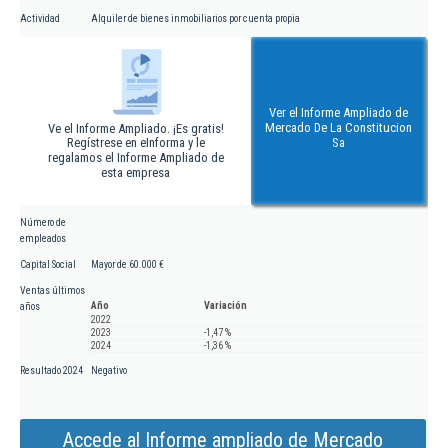
Actividad
Alquiler de bienes inmobiliarios por cuenta propia
Ver el Informe Ampliado de
Mercado De La Constitucion
Ve el Informe Ampliado. ¡Es gratis!
Regístrese en eInforma y le
Sa
regalamos el Informe Ampliado de
esta empresa
Número de
empleados
Capital Social
Mayor de 60.000 €
Ventas últimos
Año
Variación
años
2022
2023
-1,47 %
2024
-1,36 %
Resultado 2024
Negativo
Accede al Informe ampliado de Mercado