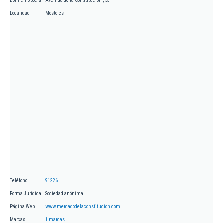
Domicilio Social
Avenida de la Constitucion , 53
Localidad
Mostoles
Teléfono
91226...
Forma Jurídica
Sociedad anónima
Página Web
www.mercadodelaconstitucion.com
Marcas
1 marcas