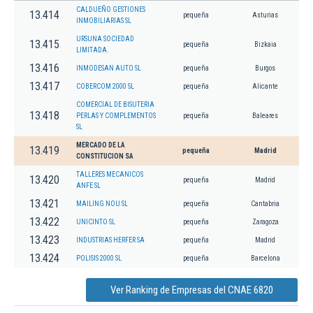
CALDUEÑO GESTIONES
13.414
pequeña
Asturias
INMOBILIARIAS SL
URSUNA SOCIEDAD
13.415
pequeña
Bizkaia
LIMITADA.
13.416
INMODESAN AUTO SL
pequeña
Burgos
13.417
COBERCOM 2000 SL
pequeña
Alicante
COMERCIAL DE BISUTERIA
13.418
PERLAS Y COMPLEMENTOS
pequeña
Baleares
SL
MERCADO DE LA
13.419
pequeña
Madrid
CONSTITUCION SA
TALLERES MECANICOS
13.420
pequeña
Madrid
ANFE SL
13.421
MAILING NOU SL
pequeña
Cantabria
13.422
UNICINTO SL
pequeña
Zaragoza
13.423
INDUSTRIAS HERFER SA
pequeña
Madrid
13.424
POLISIS 2000 SL
pequeña
Barcelona
Ver Ranking de Empresas del CNAE 6820