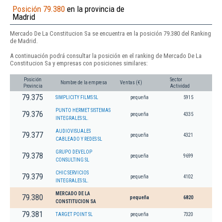
Posición 79.380
en la provincia de
Madrid
Mercado De La Constitucion Sa se encuentra en la posición 79.380 del Ranking
de Madrid.
A continuación podrá consultar la posición en el ranking de Mercado De La
Constitucion Sa y empresas con posiciones similares:
Posición
Sector
Nombre de la empresa
Ventas (€)
Provincia
Actividad
79.375
SIMPLICITY FILMS SL
pequeña
5915
PUNTO HERMET SISTEMAS
79.376
pequeña
4335
INTEGRALES SL.
AUDIOVISUALES
79.377
pequeña
4321
CABLEADO Y REDES SL
GRUPO DEVELOP
79.378
pequeña
9699
CONSULTING SL
CHIC SERVICIOS
79.379
pequeña
4102
INTEGRALES SL.
MERCADO DE LA
79.380
pequeña
6820
CONSTITUCION SA
79.381
TARGET POINT SL
pequeña
7320