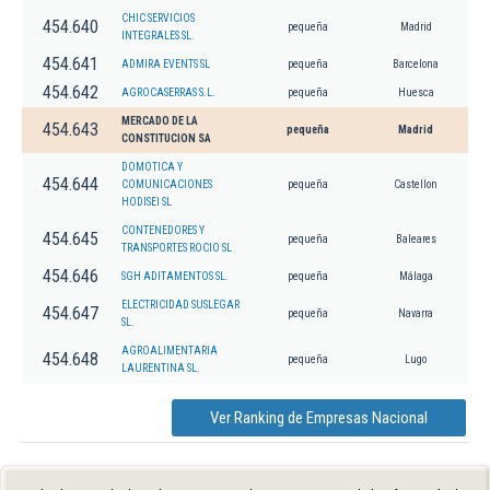
CHIC SERVICIOS
454.640
pequeña
Madrid
INTEGRALES SL.
454.641
ADMIRA EVENTS SL
pequeña
Barcelona
454.642
AGROCASERRAS S.L.
pequeña
Huesca
MERCADO DE LA
454.643
pequeña
Madrid
CONSTITUCION SA
DOMOTICA Y
454.644
COMUNICACIONES
pequeña
Castellon
HODISEI SL
CONTENEDORES Y
454.645
pequeña
Baleares
TRANSPORTES ROCIO SL
454.646
SGH ADITAMENTOS SL.
pequeña
Málaga
ELECTRICIDAD SUSLEGAR
454.647
pequeña
Navarra
SL.
AGROALIMENTARIA
454.648
pequeña
Lugo
LAURENTINA SL.
Ver Ranking de Empresas Nacional