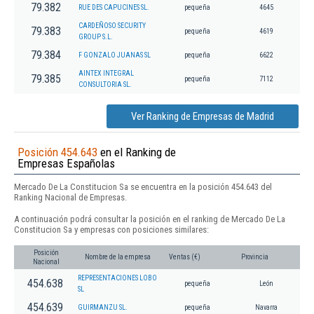
79.382
RUE DES CAPUCINES SL.
pequeña
4645
CARDEÑOSO SECURITY
79.383
pequeña
4619
GROUP S.L.
79.384
F GONZALO JUANAS SL
pequeña
6622
AINTEX INTEGRAL
79.385
pequeña
7112
CONSULTORIA SL.
Ver Ranking de Empresas de Madrid
Posición 454.643
en el Ranking de
Empresas Españolas
Mercado De La Constitucion Sa se encuentra en la posición 454.643 del
Ranking Nacional de Empresas.
A continuación podrá consultar la posición en el ranking de Mercado De La
Constitucion Sa y empresas con posiciones similares:
Posición
Nombre de la empresa
Ventas (€)
Provincia
Nacional
REPRESENTACIONES LOBO
454.638
pequeña
León
SL
454.639
GUIRMANZU SL.
pequeña
Navarra