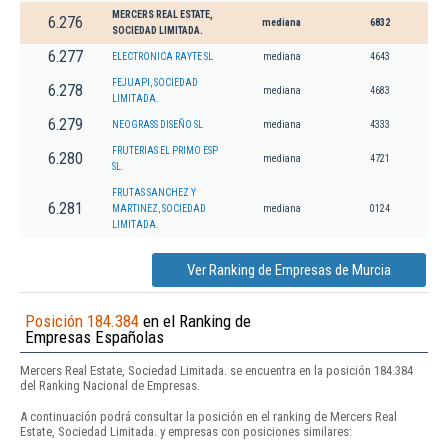
MERCERS REAL ESTATE,
6.276
mediana
6832
SOCIEDAD LIMITADA.
6.277
ELECTRONICA RAYTE SL
mediana
4643
FEJUAPI, SOCIEDAD
6.278
mediana
4683
LIMITADA.
6.279
NEOGRASS DISEÑO SL
mediana
4333
FRUTERIAS EL PRIMO ESP
6.280
mediana
4721
SL.
FRUTAS SANCHEZ Y
6.281
MARTINEZ, SOCIEDAD
mediana
0124
LIMITADA.
Ver Ranking de Empresas de Murcia
Posición 184.384
en el Ranking de
Empresas Españolas
Mercers Real Estate, Sociedad Limitada. se encuentra en la posición 184.384
del Ranking Nacional de Empresas.
A continuación podrá consultar la posición en el ranking de Mercers Real
Estate, Sociedad Limitada. y empresas con posiciones similares: