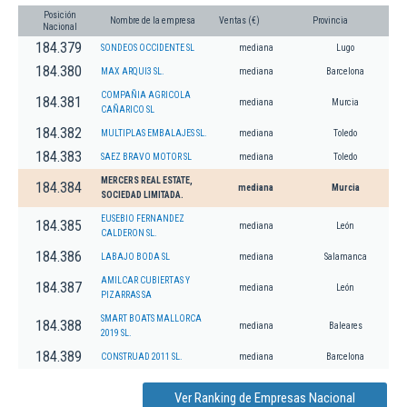
Posición
Nombre de la empresa
Ventas (€)
Provincia
Nacional
184.379
SONDEOS OCCIDENTE SL
mediana
Lugo
184.380
MAX ARQUI3 SL.
mediana
Barcelona
COMPAÑIA AGRICOLA
184.381
mediana
Murcia
CAÑARICO SL
184.382
MULTIPLAS EMBALAJES SL.
mediana
Toledo
184.383
SAEZ BRAVO MOTOR SL
mediana
Toledo
MERCERS REAL ESTATE,
184.384
mediana
Murcia
SOCIEDAD LIMITADA.
EUSEBIO FERNANDEZ
184.385
mediana
León
CALDERON SL.
184.386
LABAJO BODA SL
mediana
Salamanca
AMILCAR CUBIERTAS Y
184.387
mediana
León
PIZARRAS SA
SMART BOATS MALLORCA
184.388
mediana
Baleares
2019 SL.
184.389
CONSTRUAD 2011 SL.
mediana
Barcelona
Ver Ranking de Empresas Nacional