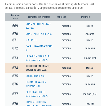
A continuación podrá consultar la posición en el ranking de Mercers Real
Estate, Sociedad Limitada. y empresas con posiciones similares:
Posición
Nombre de la empresa
Ventas (€)
Provincia
Sector
CHAMARTIN REAL STATE
669
mediana
Madrid
2007 SL.
670
QUALITY RENT A VILLA SL
mediana
Alicante
671
GRC IM, S.L.
mediana
Madrid
CATALUNYA CASAS SPAIN
672
mediana
Barcelona
SL.
PEGASTOM CUARENTA
673
mediana
Ciudad Real
SOCIEDAD LIMITADA.
MERCERS REAL ESTATE,
674
mediana
Murcia
SOCIEDAD LIMITADA.
675
COSTA SEGARIA SL.
mediana
Madrid
FINCAS FERNANDEZ
676
mediana
Barcelona
MARAGALL SL.
DECO REAL ESTATE,
677
mediana
Palmas (las)
SOCIEDAD LIMITADA.
CONSTRUCCIONES Y
678
mediana
Tenerife
CONTRATAS LORAERIVE SL.