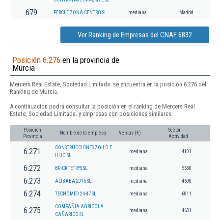
679
FERCLE ZONA CENTRO SL.
mediana
Madrid
Ver Ranking de Empresas del CNAE 6832
Posición 6.276
en la provincia de
Murcia
Mercers Real Estate, Sociedad Limitada. se encuentra en la posición 6.276 del
Ranking de Murcia.
A continuación podrá consultar la posición en el ranking de Mercers Real
Estate, Sociedad Limitada. y empresas con posiciones similares:
Posición
Sector
Nombre de la empresa
Ventas (€)
Provincia
Actividad
CONSTRUCCIONES ZOILO E
6.271
mediana
4101
HIJO SL
6.272
BRICKTETRYS SL
mediana
5630
6.273
ALIBABA 2015 SL.
mediana
4690
6.274
TECNOMED 24-47 SL
mediana
6811
COMPAÑIA AGRICOLA
6.275
mediana
4631
CAÑARICO SL