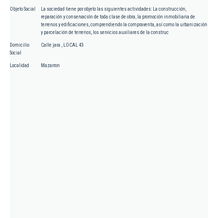
Objeto Social
La sociedad tiene por objeto las siguientes actividades: La construcción,
reparación y conservación de toda clase de obra, la promoción inmobiliaria de
terrenos y edificaciones, comprendiendo la compraventa, así como la urbanización
y parcelación de terrenos, los servicios auxiliares de la construc
Domicilio
Calle jara , LOCAL 43
Social
Localidad
Mazarron