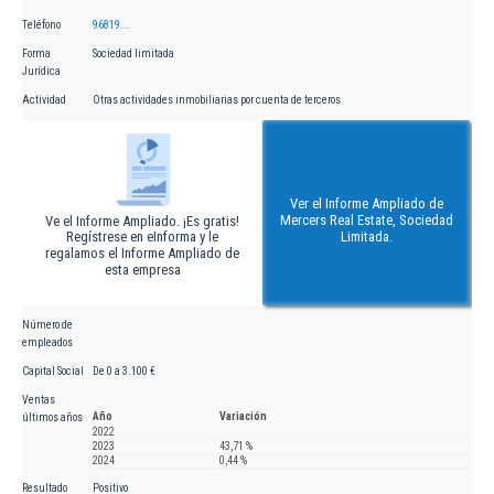
Teléfono
96819...
Forma
Sociedad limitada
Jurídica
Actividad
Otras actividades inmobiliarias por cuenta de terceros
Ver el Informe Ampliado de
Mercers Real Estate, Sociedad
Ve el Informe Ampliado. ¡Es gratis!
Regístrese en eInforma y le
Limitada.
regalamos el Informe Ampliado de
esta empresa
Número de
empleados
Capital Social
De 0 a 3.100 €
Ventas
Año
Variación
últimos años
2022
2023
43,71 %
2024
0,44 %
Resultado
Positivo