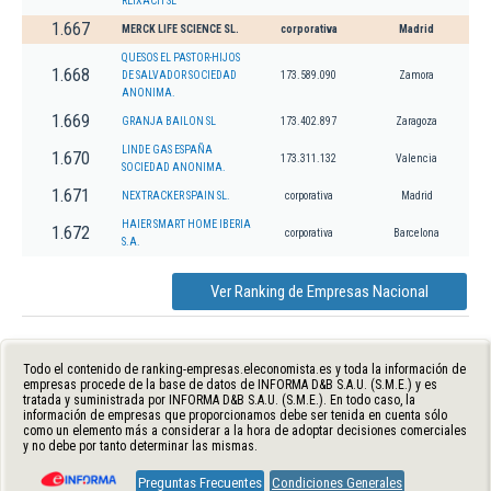
REIXACH SL
1.667
MERCK LIFE SCIENCE SL.
corporativa
Madrid
QUESOS EL PASTOR-HIJOS
1.668
DE SALVADOR SOCIEDAD
173.589.090
Zamora
ANONIMA.
1.669
GRANJA BAILON SL
173.402.897
Zaragoza
LINDE GAS ESPAÑA
1.670
173.311.132
Valencia
SOCIEDAD ANONIMA.
1.671
NEXTRACKER SPAIN SL.
corporativa
Madrid
HAIER SMART HOME IBERIA
1.672
corporativa
Barcelona
S.A.
Ver Ranking de Empresas Nacional
Todo el contenido de ranking-empresas.eleconomista.es y toda la información de
empresas procede de la base de datos de INFORMA D&B S.A.U. (S.M.E.) y es
tratada y suministrada por INFORMA D&B S.A.U. (S.M.E.). En todo caso, la
información de empresas que proporcionamos debe ser tenida en cuenta sólo
como un elemento más a considerar a la hora de adoptar decisiones comerciales
y no debe por tanto determinar las mismas.
Preguntas Frecuentes
Condiciones Generales