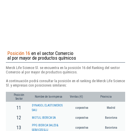
Posición 16
en el sector Comercio
al por mayor de productos químicos
Merck Life Science Sl. se encuentra en la posición 16 del Ranking del sector
Comercio al por mayor de productos químicos.
A continuación podrá consultar la posición en el ranking de Merck Life Science
Sl. y empresas con posiciones similares:
Posición
Nombre de la empresa
Ventas (€)
Provincia
Sector
DYNASOL ELASTOMEROS
11
corporativa
Madrid
SAU
12
MOTUL IBERICA SA
corporativa
Barcelona
PPG IBERICA SALES &
13
corporativa
Barcelona
SERVICES SLU