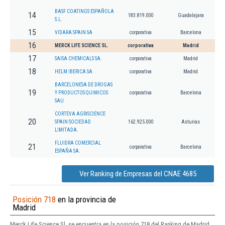
BASF COATINGS ESPAÑOLA
14
183.819.000
Guadalajara
S.L.
15
VIDARA SPAIN SA
corporativa
Barcelona
16
MERCK LIFE SCIENCE SL.
corporativa
Madrid
17
SAISA CHEMICALS SA.
corporativa
Madrid
18
HELM IBERICA SA
corporativa
Madrid
BARCELONESA DE DROGAS
19
Y PRODUCTOS QUIMICOS
corporativa
Barcelona
SAU
CORTEVA AGRISCIENCE
20
SPAIN SOCIEDAD
162.925.000
Asturias
LIMITADA.
FLUIDRA COMERCIAL
21
corporativa
Barcelona
ESPAÑA SA.
Ver Ranking de Empresas del CNAE 4685
Posición 718
en la provincia de
Madrid
Merck Life Science Sl. se encuentra en la posición 718 del Ranking de Madrid.