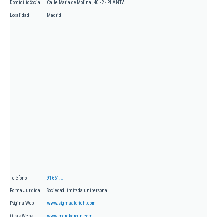
Domicilio Social
Calle Maria de Molina , 40 - 2ª PLANTA
Localidad
Madrid
Teléfono
91661...
Forma Jurídica
Sociedad limitada unipersonal
Página Web
www.sigmaaldrich.com
Otras Webs
www.merckgroup.com