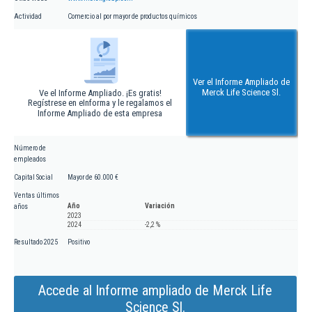
Actividad
Comercio al por mayor de productos químicos
Ver el Informe Ampliado de
Merck Life Science Sl.
Ve el Informe Ampliado. ¡Es gratis!
Regístrese en eInforma y le regalamos el
Informe Ampliado de esta empresa
Número de
empleados
Capital Social
Mayor de 60.000 €
Ventas últimos
Año
Variación
años
2023
2024
-2,2 %
Resultado 2025
Positivo
Accede al Informe ampliado de Merck Life
Science Sl.