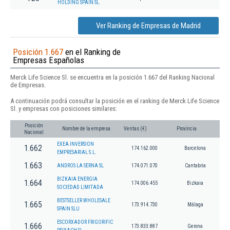
HOLDING SPAIN SL.
Ver Ranking de Empresas de Madrid
Posición 1.667
en el Ranking de
Empresas Españolas
Merck Life Science Sl. se encuentra en la posición 1.667 del Ranking Nacional
de Empresas.
A continuación podrá consultar la posición en el ranking de Merck Life Science
Sl. y empresas con posiciones similares:
Posición
Nombre de la empresa
Ventas (€)
Provincia
Nacional
EXEA INVERSION
1.662
174.162.000
Barcelona
EMPRESARIAL S.L.
1.663
ANDROS LA SERNA SL
174.071.070
Cantabria
BIZKAIA ENERGIA
1.664
174.006.455
Bizkaia
SOCIEDAD LIMITADA
BESTSELLER WHOLESALE
1.665
173.914.730
Málaga
SPAIN SLU
ESCORXADOR FRIGORIFIC
1.666
173.833.887
Gerona