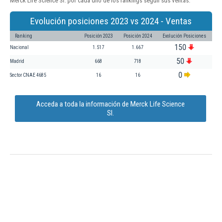
Merck Life Science Sl. por cada uno de los rankings según sus ventas:
Evolución posiciones 2023 vs 2024 - Ventas
Ranking
Posición 2023
Posición 2024
Evolución Posiciones
150
Nacional
1.517
1.667
50
Madrid
668
718
0
Sector CNAE 4685
16
16
Acceda a toda la información de Merck Life Science
Sl.