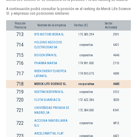
A continuación podrá consultar la posición en el ranking de Merck Life Science
Sl. y empresas con posiciones similares:
Posición
Sector
Nombre de la empresa
Ventas (€)
Provincia
Actividad
713
BYD MOTORS IBERIA SL.
175.583.294
2931
HOLDING NEGOCIOS
714
corporativa
6421
ELECTRICIDAD SA.
715
BIOGEN SPAIN SL.
corporativa
4646
716
PHARMA MAR SA
174.981.000
2110
RISEN ENERGY EUROPE &
717
174.905.075
4690
LATAM SL.
718
MERCK LIFE SCIENCE SL.
corporativa
4685
719
NEXTRACKER SPAIN SL.
corporativa
3512
720
FLOTA SUARDIAZ SL
172.622.286
5020
UNIVERSIDAD PRIVADA DE
721
172.584.000
8541
MADRID, SA
ACCIONA INMOBILIARIA
722
corporativa
6812
SLU
ARCELORMITTAL FLAT
723
corporativa
6421