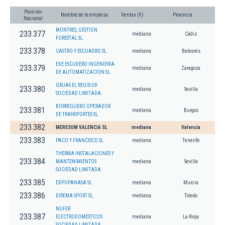
Posición
Nombre de la empresa
Ventas (€)
Provincia
Nacional
MONTRES, GESTION
233.377
mediana
Cádiz
FORESTAL SL
233.378
CASTRO Y ESCUADRO SL
mediana
Baleares
EXE ESCUDERO INGENIERIA
233.379
mediana
Zaragoza
DE AUTOMATIZACION SL
GRUAS EL REGIDOR
233.380
mediana
Sevilla
SOCIEDAD LIMITADA.
BORREGUERO OPERADOR
233.381
mediana
Burgos
DE TRANSPORTES SL.
233.382
MERESUM VALENCIA SL
mediana
Valencia
233.383
PACO Y FRANCISCO SL
mediana
Tenerife
THERMA INSTALACIONES Y
233.384
MANTENIMIENTOS
mediana
Sevilla
SOCIEDAD LIMITADA.
233.385
EXPOPANASA SL
mediana
Murcia
233.386
DIREMA SPORT SL.
mediana
Toledo
NUFER
233.387
ELECTRODOMESTICOS
mediana
La Rioja
SOCIEDAD LIMITADA