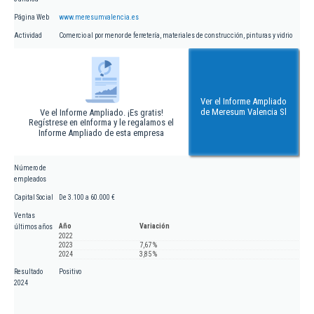
Página Web
www.meresumvalencia.es
Actividad
Comercio al por menor de ferretería, materiales de construcción, pinturas y vidrio
Ver el Informe Ampliado
de Meresum Valencia Sl
Ve el Informe Ampliado. ¡Es gratis!
Regístrese en eInforma y le regalamos el
Informe Ampliado de esta empresa
Número de
empleados
Capital Social
De 3.100 a 60.000 €
Ventas
Año
Variación
últimos años
2022
2023
7,67 %
2024
3,85 %
Resultado
Positivo
2024