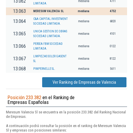
13.062
mediana
4711
LIMITADA.
13.063
MERESUM VALENCIA SL
mediana
4752
C&A CAPITAL INVESTMENT
13.064
mediana
6820
SOCIEDAD LIMITADA.
UNICA GESTION DE OBRAS
13.065
mediana
4101
SOCIEDAD LIMITADA.
PERSEA FBM SOCIEDAD
13.066
mediana
0122
LIMITADA.
LIMPIEZAS SOLER GASENT
13.067
mediana
8122
SL
13.068
PIMPERNELLE SL.
mediana
5611
Ver Ranking de Empresas de Valencia
Posición 233.382
en el Ranking de
Empresas Españolas
Meresum Valencia Sl se encuentra en la posición 233.382 del Ranking Nacional
de Empresas.
A continuación podrá consultar la posición en el ranking de Meresum Valencia
Sl y empresas con posiciones similares: