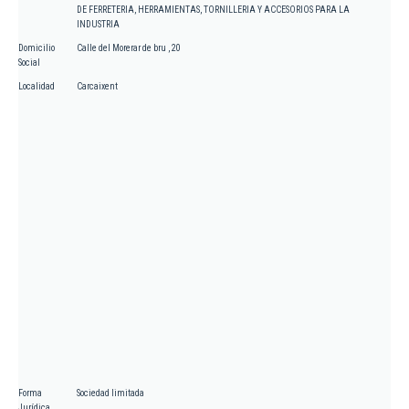
DE FERRETERIA, HERRAMIENTAS, TORNILLERIA Y ACCESORIOS PARA LA
INDUSTRIA
Domicilio
Calle del Morerar de bru , 20
Social
Localidad
Carcaixent
Forma
Sociedad limitada
Jurídica