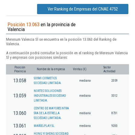
Ver Ranking de Empresas del CNAE 4752
Posición 13.063
en la provincia de
Valencia
Meresum Valencia Sl se encuentra en la posición 13.063 del Ranking de
Valencia.
A continuación podrá consultar la posición en el ranking de Meresum Valencia
Sl y empresas con posiciones similares:
Posición
Sector
Nombre de la empresa
Ventas (€)
Provincia
Actividad
SOSMI COSMETICS
13.058
mediana
2059
SOCIEDAD LIMITADA.
NORTEC SOLUCIONES
13.059
INDUSTRIALES SOCIEDAD
mediana
3312
LIMITADA.
CENTRO DE MAYORES NTRA
13.060
SRA DE LA ESTRELLA
mediana
8731
SOCIEDAD LIMITADA.
13.061
MARSELPLAY SL.
mediana
9200
HONG YI SHENG SOCIEDAD