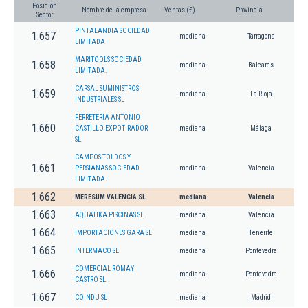
Posición
Nombre de la empresa
Ventas (€)
Provincia
Sector
PINTALANDIA SOCIEDAD
1.657
mediana
Tarragona
LIMITADA
MARITOOLS SOCIEDAD
1.658
mediana
Baleares
LIMITADA.
CARSAL SUMINISTROS
1.659
mediana
La Rioja
INDUSTRIALES SL
FERRETERIA ANTONIO
1.660
CASTILLO EXPOTIRADOR
mediana
Málaga
SL.
CAMPOS TOLDOS Y
1.661
PERSIANAS SOCIEDAD
mediana
Valencia
LIMITADA.
1.662
MERESUM VALENCIA SL
mediana
Valencia
1.663
AQUATIKA PISCINAS SL
mediana
Valencia
1.664
IMPORTACIONES GARA SL
mediana
Tenerife
1.665
INTERMACO SL
mediana
Pontevedra
COMERCIAL ROMAY
1.666
mediana
Pontevedra
CASTRO SL.
1.667
COINDU SL
mediana
Madrid