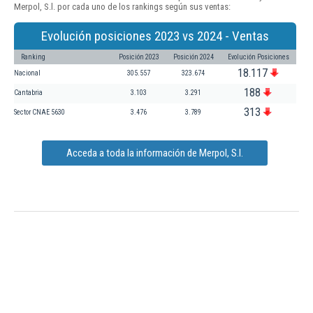
Merpol, S.l. por cada uno de los rankings según sus ventas:
Evolución posiciones 2023 vs 2024 - Ventas
Ranking
Posición 2023
Posición 2024
Evolución Posiciones
18.117
Nacional
305.557
323.674
188
Cantabria
3.103
3.291
313
Sector CNAE 5630
3.476
3.789
Acceda a toda la información de Merpol, S.l.