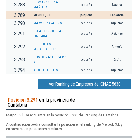
HERMANOS BONA
3.788
pequeña
Navarra
MAÑERU SL
3.789
MERPOL, S.L.
pequeña
Cantabria
3.790
MARMOL ZARAUTZ SL
pequeña
Gipuzkoa
OSGATINOS SOCIEDAD
3.791
pequeña
Asturias
LIMITADA.
CORTIJILLOS
3.792
pequeña
Almería
RESTAURACION SL.
CERVECERIAS TERESA MB
3.793
pequeña
Cádiz
SL.
3.794
ARKUPE DELUXE SL
pequeña
Gipuzkoa
Ver Ranking de Empresas del CNAE 5630
Posición 3.291
en la provincia de
Cantabria
Merpol, S.l. se encuentra en la posición 3.291 del Ranking de Cantabria.
A continuación podrá consultar la posición en el ranking de Merpol, S.l. y
empresas con posiciones similares: