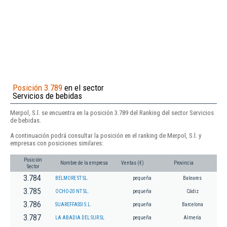
Posición 3.789
en el sector
Servicios de bebidas
Merpol, S.l. se encuentra en la posición 3.789 del Ranking del sector Servicios
de bebidas.
A continuación podrá consultar la posición en el ranking de Merpol, S.l. y
empresas con posiciones similares:
Posición
Nombre de la empresa
Ventas (€)
Provincia
Sector
3.784
BELMORE ST SL.
pequeña
Baleares
3.785
OCHO-20 NT SL.
pequeña
Cádiz
3.786
SUAREFFASSI S.L.
pequeña
Barcelona
3.787
LA ABADIA DEL SUR SL
pequeña
Almería