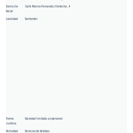
Domicilio
Calle Marino Fernandez Fontecha , 4
Social
Localidad
Santander
Forma
Sociedad limitada unipersonal
Jurídica
Actividad
Servicios de bebidas