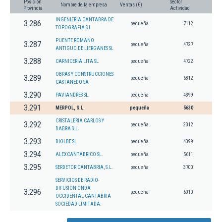
Posición
Sector
Nombre de la empresa
Ventas (€)
Provincia
Actividad
INGENIERIA CANTABRA DE
3.286
pequeña
7112
TOPOGRAFIA S L
PUENTE ROMANO
3.287
pequeña
4727
ANTIGUO DE LIERGANES SL
3.288
CARNICERIA LITA SL
pequeña
4722
OBRAS Y CONSTRUCCIONES
3.289
pequeña
6812
CASTANEDO SA
3.290
PAVIANDRES SL.
pequeña
4399
3.291
MERPOL, S.L.
pequeña
5630
CRISTALERIA CARLOS Y
3.292
pequeña
2312
DABRA S.L.
3.293
DIOLBE SL
pequeña
4399
3.294
ALEXCANTABRICO SL.
pequeña
5611
3.295
SERDETOR CANTABRIA, S.L.
pequeña
3700
SERVICIOS DE RADIO-
DIFUSION ONDA
3.296
pequeña
6010
OCCIDENTAL CANTABRIA
SOCIEDAD LIMITADA.