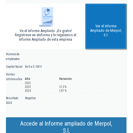
Ver el Informe
Ampliado de Merpol,
Ve el Informe Ampliado. ¡Es gratis!
Regístrese en eInforma y le regalamos el
S.l.
Informe Ampliado de esta empresa
Número de
empleados
Capital Social
De 0 a 3.100 €
Ventas
Año
Variación
últimos años
2022
2023
12,5 %
2024
1,81 %
Resultado
Negativo
2024
Accede al Informe ampliado de Merpol,
S.l.