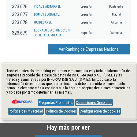
323.676
VIDAL & ARMADA SL.
pequeña
Pontevedra
323.677
DOMUS GLOBAL SL.
pequeña
Madrid
323.678
GUIDEGAR SL
pequeña
Alicante
ECONAUTO AUTOMOCION
323.679
pequeña
Valencia
SOCIEDAD LIMITADA.
Ver Ranking de Empresas Nacional
Todo el contenido de ranking-empresas.eleconomista.es y toda la información de
empresas procede de la base de datos de INFORMA D&B S.A.U. (S.M.E.) y es
tratada y suministrada por INFORMA D&B S.A.U. (S.M.E.). En todo caso, la
información de empresas que proporcionamos debe ser tenida en cuenta sólo
como un elemento más a considerar a la hora de adoptar decisiones comerciales
y no debe por tanto determinar las mismas.
Preguntas Frecuentes
Condiciones Generales
Política de Privacidad
Política de Cookies
Configuración de cookies
Hay más por ver