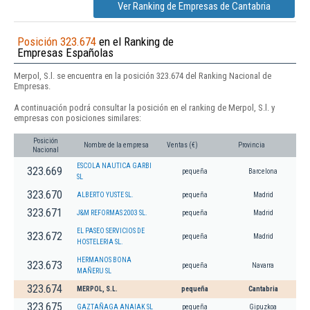
Ver Ranking de Empresas de Cantabria
Posición 323.674
en el Ranking de
Empresas Españolas
Merpol, S.l. se encuentra en la posición 323.674 del Ranking Nacional de
Empresas.
A continuación podrá consultar la posición en el ranking de Merpol, S.l. y
empresas con posiciones similares:
Posición
Nombre de la empresa
Ventas (€)
Provincia
Nacional
ESCOLA NAUTICA GARBI
323.669
pequeña
Barcelona
SL
323.670
ALBERTO YUSTE SL.
pequeña
Madrid
323.671
J&M REFORMAS 2003 SL.
pequeña
Madrid
EL PASEO SERVICIOS DE
323.672
pequeña
Madrid
HOSTELERIA SL.
HERMANOS BONA
323.673
pequeña
Navarra
MAÑERU SL
323.674
MERPOL, S.L.
pequeña
Cantabria
323.675
GAZTAÑAGA ANAIAK SL
pequeña
Gipuzkoa