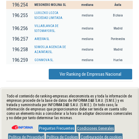
196.254
MESONERO MOLINA SL
mediana
Ávila
LUXUZKO LOZCA
196.255
mediana
Bizkaia
SOCIEDAD LIMITADA.
VILLABLANCA DE
196.256
mediana
Madrid
SOTOMAYOR SL.
196.257
AREEIRA SL
mediana
Pontevedra
SOMOS LA AGENCIA DE
196.258
mediana
Madrid
AZAFATAS SL.
196.259
GONMOVA SL.
mediana
Huelva
Ver Ranking de Empresas Nacional
Todo el contenido de ranking-empresas.eleconomista.es y toda la información de
empresas procede de la base de datos de INFORMA D&B S.A.U. (S.M.E.) y es
tratada y suministrada por INFORMA D&B S.A.U. (S.M.E.). En todo caso, la
información de empresas que proporcionamos debe ser tenida en cuenta sólo
como un elemento más a considerar a la hora de adoptar decisiones comerciales
y no debe por tanto determinar las mismas.
Preguntas Frecuentes
Condiciones Generales
Política de Privacidad
Política de Cookies
Configuración de cookies