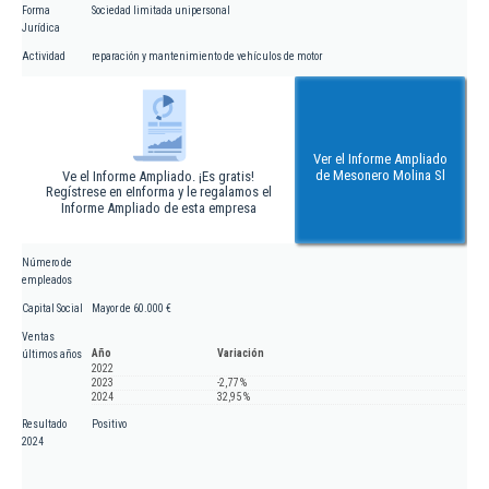
Forma
Sociedad limitada unipersonal
Jurídica
Actividad
reparación y mantenimiento de vehículos de motor
Ver el Informe Ampliado
de Mesonero Molina Sl
Ve el Informe Ampliado. ¡Es gratis!
Regístrese en eInforma y le regalamos el
Informe Ampliado de esta empresa
Número de
empleados
Capital Social
Mayor de 60.000 €
Ventas
Año
Variación
últimos años
2022
2023
-2,77 %
2024
32,95 %
Resultado
Positivo
2024