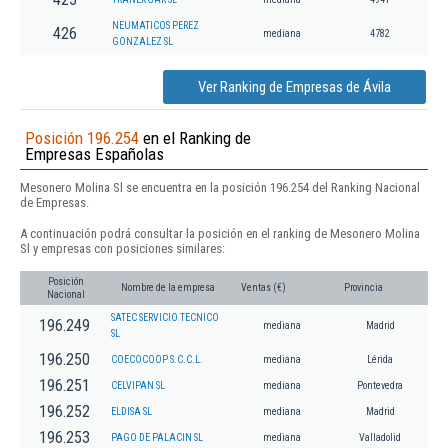
NEUMATICOS PEREZ
426
mediana
4782
GONZALEZ SL
Ver Ranking de Empresas de Ávila
Posición 196.254
en el Ranking de
Empresas Españolas
Mesonero Molina Sl se encuentra en la posición 196.254 del Ranking Nacional
de Empresas.
A continuación podrá consultar la posición en el ranking de Mesonero Molina
Sl y empresas con posiciones similares:
Posición
Nombre de la empresa
Ventas (€)
Provincia
Nacional
SATEC SERVICIO TECNICO
196.249
mediana
Madrid
SL
196.250
COECOCOOP S.C.C.L.
mediana
Lérida
196.251
CELVIPAN SL
mediana
Pontevedra
196.252
ELDISA SL
mediana
Madrid
196.253
PAGO DE PALACIN SL
mediana
Valladolid