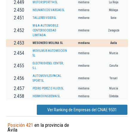
2.449
MOTOR SPORT 94 SL
mediana
La Rioja
2.450
NEUMATICOS VARGAS SL
mediana
Málaga
2.451
TALLERES VIDER SL
mediana
Soria
M & A AUTOMOBILE
2.452
CENTER SOCIEDAD
mediana
Zaragoza
LIMITADA.
2.453
MESONERO MOLINA SL
mediana
Ávila
MOVILMUR AUTOMOCION
2.454
mediana
Murcia
SL
ELECTRODIESEL CENTER,
2.455
mediana
Coruña
S.L.
AUTOMOVILES PACAL
2.456
mediana
Teruel
SPORT SL
2.457
PEDRO PEREZ E HIJOS SL
mediana
Murcia
2.458
HERMOVINGBEMA SL.
mediana
Córdoba
Ver Ranking de Empresas del CNAE 9531
Posición 421
en la provincia de
Ávila