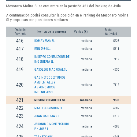
Mesonero Molina Sl se encuentra en la posición 421 del Ranking de Ávila.
A continuación podrá consultar la posición en el ranking de Mesonero Molina
Sl y empresas con posiciones similares:
Posición
Sector
Nombre de la empresa
Ventas (€)
Provincia
Actividad
416
ROMAVESAN SL
mediana
5225
417
ESIN 7984 SL.
mediana
5611
INDEPRO CONSULTORES DE
418
mediana
7112
INGENIERIA SL.
419
GASOLEOS MADRIGAL SL
mediana
4730
GABINETE DE ESTUDIOS
AMBIENTALES Y
420
mediana
7112
AGRONOMICOS
INGENIEROS SL
421
MESONERO MOLINA SL
mediana
9531
422
MAXI ECOGESTION SL.
mediana
4687
423
JUAN CALLEJA S.L.
mediana
0812
JERONIMO MONTERRUBIO
424
mediana
4683
E HIJOS S.L.
425
TRANEXGAR SL
mediana
4941