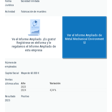
Forma
Sociedad limitada
Jurídica
Actividad
Fabricación de muebles
Ver el Informe Ampliado de
Metal Mechanical Environment
Ve el Informe Ampliado. ¡Es gratis!
Regístrese en eInforma y le
Sl
regalamos el Informe Ampliado de
esta empresa
Número de
empleados
Capital Social
Mayor de 60.000 €
Ventas
Año
Variación
últimos años
2023
2024
4,34 %
Resultado
Positivo
2025