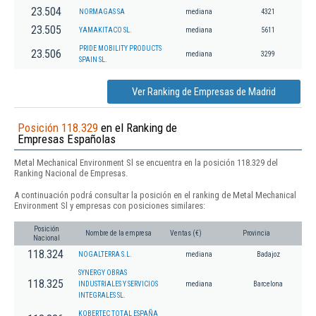
23.504
NORMAGAS SA
mediana
4321
23.505
YAMAKITACO SL.
mediana
5611
PRIDE MOBILITY PRODUCTS
23.506
mediana
3299
SPAIN SL.
Ver Ranking de Empresas de Madrid
Posición 118.329
en el Ranking de
Empresas Españolas
Metal Mechanical Environment Sl se encuentra en la posición 118.329 del
Ranking Nacional de Empresas.
A continuación podrá consultar la posición en el ranking de Metal Mechanical
Environment Sl y empresas con posiciones similares:
Posición
Nombre de la empresa
Ventas (€)
Provincia
Nacional
118.324
NOGALTERRA S.L.
mediana
Badajoz
SYNERGY OBRAS
118.325
INDUSTRIALES Y SERVICIOS
mediana
Barcelona
INTEGRALES SL.
KOBERTEC TOTAL ESPAÑA