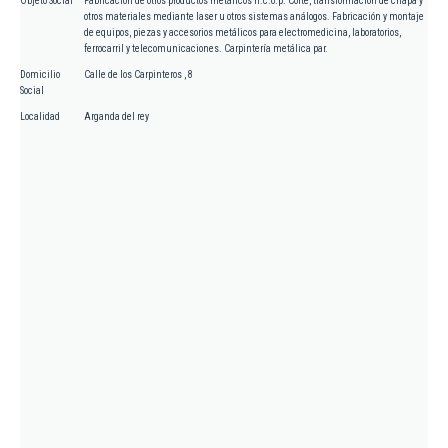
Objeto Social
Fabricación de otros productos metálicos n.c.o.p. Corte, transformación de chapa y
otros materiales mediante laser u otros sistemas análogos. Fabricación y montaje
de equipos, piezas y accesorios metálicos para electromedicina, laboratorios,
ferrocarril y telecomunicaciones. Carpintería metálica par.
Domicilio
Calle de los Carpinteros , 8
Social
Localidad
Arganda del rey