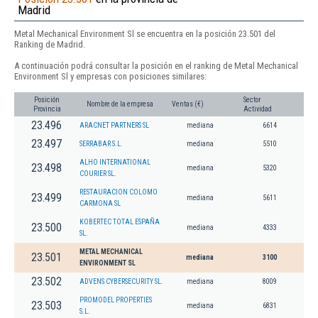
Madrid
Metal Mechanical Environment Sl se encuentra en la posición 23.501 del
Ranking de Madrid.
A continuación podrá consultar la posición en el ranking de Metal Mechanical
Environment Sl y empresas con posiciones similares:
Posición
Sector
Nombre de la empresa
Ventas (€)
Provincia
Actividad
23.496
ARACNET PARTNERS SL
mediana
6614
23.497
SERRABAR S.L.
mediana
5510
ALHO INTERNATIONAL
23.498
mediana
5320
COURIER SL.
RESTAURACION COLOMO
23.499
mediana
5611
CARMONA SL
KOBERTEC TOTAL ESPAÑA
23.500
mediana
4333
SL.
METAL MECHANICAL
23.501
mediana
3100
ENVIRONMENT SL
23.502
ADVENS CYBERSECURITY SL.
mediana
8009
PROMODEL PROPERTIES
23.503
mediana
6831
S.L.