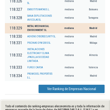
118.326
mediana
Madrid
SL.
118.327
EMBOTITS MATAS S.L.
mediana
Baleares
SANA EXPLOTACIONES
118.328
mediana
Tarragona
AVICOLAS SL
METAL MECHANICAL
118.329
mediana
Madrid
ENVIRONMENT SL
118.330
ADVENS CYBERSECURITY SL.
mediana
Madrid
118.331
PISCINAS GYM 2005 SL
mediana
Málaga
INSTALACIONES
ELECTRICAS Y CLIMA
118.332
mediana
Almería
JPADILLA SOCIEDAD
LIMITADA.
118.333
FURGO CAR SA
mediana
Valencia
PROMODEL PROPERTIES
118.334
mediana
Madrid
S.L.
Ver Ranking de Empresas Nacional
Todo el contenido de ranking-empresas.eleconomista.es y toda la información de
empresas procede de la base de datos de INFORMA D&B S.A.U. (S.M.E.) y es