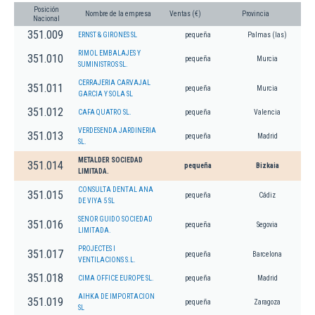
Posición
Nombre de la empresa
Ventas (€)
Provincia
Nacional
351.009
ERNST & GIRONES SL
pequeña
Palmas (las)
RIMOL EMBALAJES Y
351.010
pequeña
Murcia
SUMINISTROS SL.
CERRAJERIA CARVAJAL
351.011
pequeña
Murcia
GARCIA Y SOLA SL
351.012
CAFA QUATRO SL.
pequeña
Valencia
VERDESENDA JARDINERIA
351.013
pequeña
Madrid
SL.
METALDER SOCIEDAD
351.014
pequeña
Bizkaia
LIMITADA.
CONSULTA DENTAL ANA
351.015
pequeña
Cádiz
DE VIYA 5 SL
SENOR GUIDO SOCIEDAD
351.016
pequeña
Segovia
LIMITADA.
PROJECTES I
351.017
pequeña
Barcelona
VENTILACIONS S.L.
351.018
CIMA OFFICE EUROPE SL.
pequeña
Madrid
AIHKA DE IMPORTACION
351.019
pequeña
Zaragoza
SL