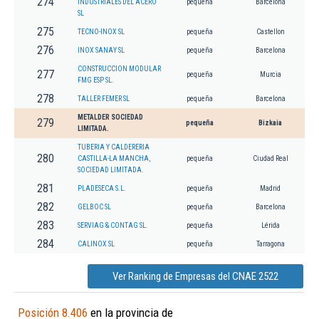
274
INDUSTRIALES DEL ACERO
pequeña
Barcelona
SL
275
TECNO-INOX SL
pequeña
Castellon
276
INOX SANAY SL
pequeña
Barcelona
CONSTRUCCION MODULAR
277
pequeña
Murcia
FMG ESP SL.
278
TALLER FEMER SL
pequeña
Barcelona
METALDER SOCIEDAD
279
pequeña
Bizkaia
LIMITADA.
TUBERIA Y CALDERERIA
280
CASTILLA-LA MANCHA,
pequeña
Ciudad Real
SOCIEDAD LIMITADA.
281
PLADESECA S.L.
pequeña
Madrid
282
GELBOC SL
pequeña
Barcelona
283
SERVIAG & CONTAG SL.
pequeña
Lérida
284
CALINOX SL
pequeña
Tarragona
Ver Ranking de Empresas del CNAE 2522
Posición 8.406
en la provincia de