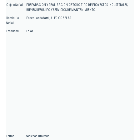
Objeto Social
PREPARACION Y REALIZACION DE TODO TIPO DE PROYECTOS INDUSTRIALES,
BIENES DEEQUIPO Y SERVICIOS DE MANTENIMIENTO.
Domicilio
Paseo Landabarri , 4 - ED GOBELAS
Social
Localidad
Leioa
Forma
Sociedad limitada