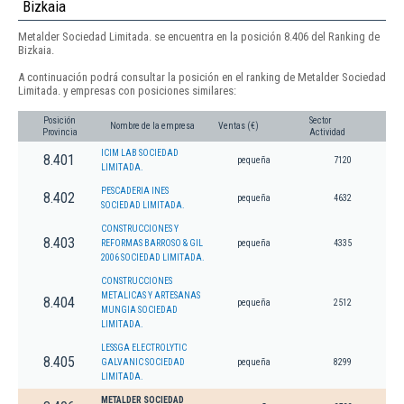
Bizkaia
Metalder Sociedad Limitada. se encuentra en la posición 8.406 del Ranking de
Bizkaia.
A continuación podrá consultar la posición en el ranking de Metalder Sociedad
Limitada. y empresas con posiciones similares:
Posición
Sector
Nombre de la empresa
Ventas (€)
Provincia
Actividad
ICIM LAB SOCIEDAD
8.401
pequeña
7120
LIMITADA.
PESCADERIA INES
8.402
pequeña
4632
SOCIEDAD LIMITADA.
CONSTRUCCIONES Y
8.403
REFORMAS BARROSO & GIL
pequeña
4335
2006 SOCIEDAD LIMITADA.
CONSTRUCCIONES
METALICAS Y ARTESANAS
8.404
pequeña
2512
MUNGIA SOCIEDAD
LIMITADA.
LESSGA ELECTROLYTIC
8.405
GALVANIC SOCIEDAD
pequeña
8299
LIMITADA.
METALDER SOCIEDAD