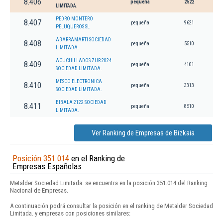
8.406
pequeña
2522
LIMITADA.
PEDRO MONTERO
8.407
pequeña
9621
PELUQUEROS SL
ABARRAMARTI SOCIEDAD
8.408
pequeña
5510
LIMITADA.
ACUCHILLADOS ZUR 2024
8.409
pequeña
4101
SOCIEDAD LIMITADA.
MESCO ELECTRONICA
8.410
pequeña
3313
SOCIEDAD LIMITADA.
BIBALA 2122 SOCIEDAD
8.411
pequeña
8510
LIMITADA.
Ver Ranking de Empresas de Bizkaia
Posición 351.014
en el Ranking de
Empresas Españolas
Metalder Sociedad Limitada. se encuentra en la posición 351.014 del Ranking
Nacional de Empresas.
A continuación podrá consultar la posición en el ranking de Metalder Sociedad
Limitada. y empresas con posiciones similares: