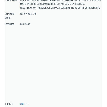
Objeto Social
COMPRAVENTA AL MAYOR Y MENOR DE CHATARRA, CONSTITUIDA TANTO POR
MATERIAL FERRICO COMO NO FERRICO, ASI COMO LA GESTION,
RECUPERACION, Y RECICLAJE DE TODA CLASE DE RESIDUOS INDUSTRIALES, ETC
Domicilio
Calle Arago , 240
Social
Localidad
Barcelona
Teléfono
620.....