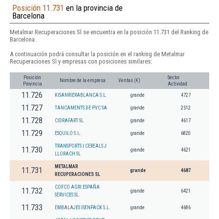
Posición 11.731
en la provincia de
Barcelona
Metalmar Recuperaciones Sl se encuentra en la posición 11.731 del Ranking de
Barcelona.
A continuación podrá consultar la posición en el ranking de Metalmar
Recuperaciones Sl y empresas con posiciones similares:
Posición
Sector
Nombre de la empresa
Ventas (€)
Provincia
Actividad
11.726
KISANRIERABLANCA S.L.
grande
4727
11.727
TANCAMENTS DE PVC SA
grande
2512
11.728
CIDRAFART SL
grande
4617
11.729
ESQUILO S.L.
grande
6820
TRANSPORTS I CEREALS J
11.730
grande
4621
LLORACH SL
METALMAR
11.731
grande
4687
RECUPERACIONES SL
COFCO AGRI ESPAÑA
11.732
grande
6421
SERVICES SL.
11.733
EMBALAJES ISENPACK S.L.
grande
4686