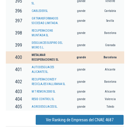
395
grande
Tenerife
SL.
396
CABLEDER SL
grande
Cantabria
GR TRANSFORMADOS
397
grande
Sevilla
SOCIEDAD LIMITADA.
RECUPERACIONS
398
grande
Barcelona
MUNTADA SL
DESGUACES SUSPIRO DEL
399
grande
Granada
MORO S.L.
METALMAR
400
grande
Barcelona
RECUPERACIONES SL
AUTODESGUACES
401
grande
Alicante
ALICANTE SL.
RECUPERACIONES Y
402
grande
Barcelona
RECICLAJES VALLIRANA SL
403
M T REMON 2000 SL
grande
Alicante
404
RESID CONTROL SL
grande
Valencia
405
AGRODESGUACES SL.
grande
Toledo
Ver Ranking de Empresas del CNAE 4687