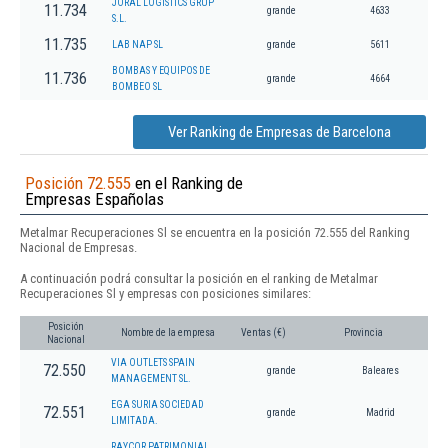
JORAL LOGISTICS GRUP
11.734
grande
4633
S.L.
11.735
LAB NAP SL
grande
5611
BOMBAS Y EQUIPOS DE
11.736
grande
4664
BOMBEO SL
Ver Ranking de Empresas de Barcelona
Posición 72.555
en el Ranking de
Empresas Españolas
Metalmar Recuperaciones Sl se encuentra en la posición 72.555 del Ranking
Nacional de Empresas.
A continuación podrá consultar la posición en el ranking de Metalmar
Recuperaciones Sl y empresas con posiciones similares:
Posición
Nombre de la empresa
Ventas (€)
Provincia
Nacional
VIA OUTLETS SPAIN
72.550
grande
Baleares
MANAGEMENT SL.
EGA SURIA SOCIEDAD
72.551
grande
Madrid
LIMITADA.
RAYCOR PATRIMONIAL