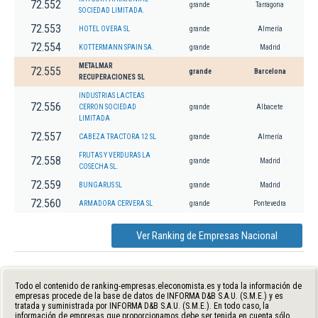
72.552
grande
Tarragona
SOCIEDAD LIMITADA.
72.553
HOTEL OVERA SL
grande
Almería
72.554
KOTTERMANN SPAIN SA.
grande
Madrid
METALMAR
72.555
grande
Barcelona
RECUPERACIONES SL
INDUSTRIAS LACTEAS
72.556
CERRON SOCIEDAD
grande
Albacete
LIMITADA
72.557
CABEZA TRACTORA 12 SL
grande
Almería
FRUTAS Y VERDURAS LA
72.558
grande
Madrid
COSECHA SL.
72.559
BUNGARUS SL
grande
Madrid
72.560
ARMADORA CERVERA SL
grande
Pontevedra
Ver Ranking de Empresas Nacional
Todo el contenido de ranking-empresas.eleconomista.es y toda la información de
empresas procede de la base de datos de INFORMA D&B S.A.U. (S.M.E.) y es
tratada y suministrada por INFORMA D&B S.A.U. (S.M.E.). En todo caso, la
información de empresas que proporcionamos debe ser tenida en cuenta sólo