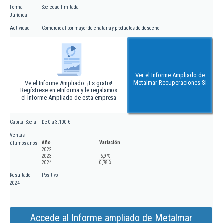
Forma
Sociedad limitada
Jurídica
Actividad
Comercio al por mayor de chatarra y productos de desecho
Ver el Informe Ampliado de
Metalmar Recuperaciones Sl
Ve el Informe Ampliado. ¡Es gratis!
Regístrese en eInforma y le regalamos
el Informe Ampliado de esta empresa
Capital Social
De 0 a 3.100 €
Ventas
Año
Variación
últimos años
2022
2023
-6,9 %
2024
0,78 %
Resultado
Positivo
2024
Accede al Informe ampliado de Metalmar