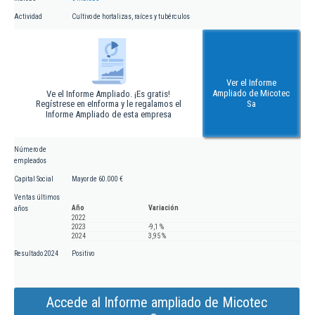
Actividad
Cultivo de hortalizas, raíces y tubérculos
Ver el Informe
Ampliado de Micotec
Ve el Informe Ampliado. ¡Es gratis!
Regístrese en eInforma y le regalamos el
Sa
Informe Ampliado de esta empresa
Número de
empleados
Capital Social
Mayor de 60.000 €
Ventas últimos
Año
Variación
años
2022
2023
-9,1 %
2024
3,95 %
Resultado 2024
Positivo
Accede al Informe ampliado de Micotec