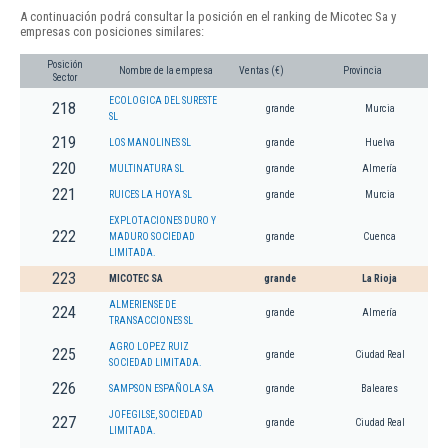
A continuación podrá consultar la posición en el ranking de Micotec Sa y
empresas con posiciones similares:
Posición
Nombre de la empresa
Ventas (€)
Provincia
Sector
ECOLOGICA DEL SURESTE
218
grande
Murcia
SL
219
LOS MANOLINES SL
grande
Huelva
220
MULTINATURA SL
grande
Almería
221
RUICES LA HOYA SL
grande
Murcia
EXPLOTACIONES DURO Y
222
MADURO SOCIEDAD
grande
Cuenca
LIMITADA.
223
MICOTEC SA
grande
La Rioja
ALMERIENSE DE
224
grande
Almería
TRANSACCIONES SL
AGRO LOPEZ RUIZ
225
grande
Ciudad Real
SOCIEDAD LIMITADA.
226
SAMPSON ESPAÑOLA SA
grande
Baleares
JOFEGILSE, SOCIEDAD
227
grande
Ciudad Real
LIMITADA.