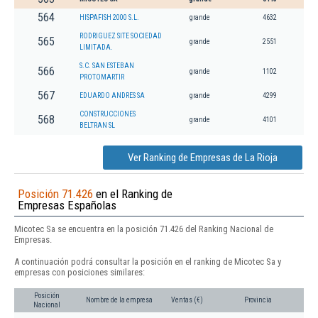
564
HISPAFISH 2000 S.L.
grande
4632
RODRIGUEZ SITE SOCIEDAD
565
grande
2551
LIMITADA.
S.C. SAN ESTEBAN
566
grande
1102
PROTOMARTIR
567
EDUARDO ANDRES SA
grande
4299
CONSTRUCCIONES
568
grande
4101
BELTRAN SL
Ver Ranking de Empresas de La Rioja
Posición 71.426
en el Ranking de
Empresas Españolas
Micotec Sa se encuentra en la posición 71.426 del Ranking Nacional de
Empresas.
A continuación podrá consultar la posición en el ranking de Micotec Sa y
empresas con posiciones similares:
Posición
Nombre de la empresa
Ventas (€)
Provincia
Nacional