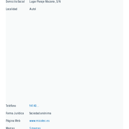
Domicilio Social
Lugar Paraje Mazorra , S/N
Localidad
Autol
Teléfono
94140...
Forma Jurídica
Sociedad anónima
Página Web
www.micotec.es
Marcas
5 marcas