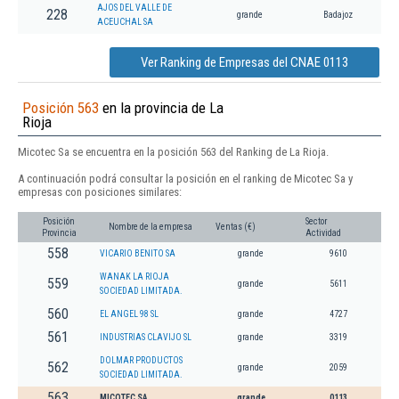
AJOS DEL VALLE DE
228
grande
Badajoz
ACEUCHAL SA
Ver Ranking de Empresas del CNAE 0113
Posición 563
en la provincia de La
Rioja
Micotec Sa se encuentra en la posición 563 del Ranking de La Rioja.
A continuación podrá consultar la posición en el ranking de Micotec Sa y
empresas con posiciones similares:
Posición
Sector
Nombre de la empresa
Ventas (€)
Provincia
Actividad
558
VICARIO BENITO SA
grande
9610
WANAK LA RIOJA
559
grande
5611
SOCIEDAD LIMITADA.
560
EL ANGEL 98 SL
grande
4727
561
INDUSTRIAS CLAVIJO SL
grande
3319
DOLMAR PRODUCTOS
562
grande
2059
SOCIEDAD LIMITADA.
563
MICOTEC SA
grande
0113