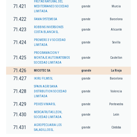
FRUTAS NATURAL DEL
71.421
MEDITERRANEO SOCIEDAD
grande
Murcia
LIMITADA.
71.422
FAMA SYSTEMS SA
grande
Barcelona
ROBBINS INVERSIONES
71.423
grande
Alicante
COSTA BLANCA SL.
PROMERO 3 V SOCIEDAD
71.424
grande
Sevilla
LIMITADA.
PROGRAMACION Y
71.425
MONTAJE AUTOMATISMOS
grande
Castellon
SOCIEDAD LIMITADA
71.426
MICOTEC SA
grande
La Rioja
71.427
IKIRU FILMS SL
grande
Barcelona
SPAIN AGRI SANA
71.428
DISTRIBUTION SOCIEDAD
grande
Valencia
LIMITADA
71.429
PEIXES VIMAR SL
grande
Pontevedra
MERCAFRUTAS LEON,
71.430
grande
León
SOCIEDAD LIMITADA.
AGROPECUARIA LOS
71.431
grande
Córdoba
SALADILLOS SL.