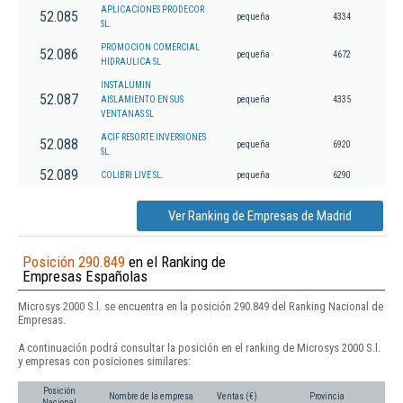
APLICACIONES PRODECOR
52.085
pequeña
4334
SL.
PROMOCION COMERCIAL
52.086
pequeña
4672
HIDRAULICA SL
INSTALUMIN
52.087
AISLAMIENTO EN SUS
pequeña
4335
VENTANAS SL
ACIF RESORTE INVERSIONES
52.088
pequeña
6920
SL.
52.089
COLIBRI LIVE SL.
pequeña
6290
Ver Ranking de Empresas de Madrid
Posición 290.849
en el Ranking de
Empresas Españolas
Microsys 2000 S.l. se encuentra en la posición 290.849 del Ranking Nacional de
Empresas.
A continuación podrá consultar la posición en el ranking de Microsys 2000 S.l.
y empresas con posiciones similares:
Posición
Nombre de la empresa
Ventas (€)
Provincia
Nacional