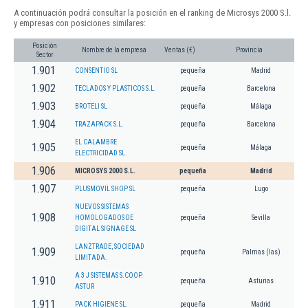
A continuación podrá consultar la posición en el ranking de Microsys 2000 S.l.
y empresas con posiciones similares:
Posición
Nombre de la empresa
Ventas (€)
Provincia
Sector
1.901
CONSENTIO SL
pequeña
Madrid
1.902
TECLADOS Y PLASTICOS S.L.
pequeña
Barcelona
1.903
BROTELI SL
pequeña
Málaga
1.904
TRAZAPACK S.L.
pequeña
Barcelona
EL CALAMBRE
1.905
pequeña
Málaga
ELECTRICIDAD SL.
1.906
MICROSYS 2000 S.L.
pequeña
Madrid
1.907
PLUSMOVIL SHOP SL
pequeña
Lugo
NUEVOS SISTEMAS
1.908
HOMOLOGADOS DE
pequeña
Sevilla
DIGITAL SIGNAGE SL
LANZTRADE, SOCIEDAD
1.909
pequeña
Palmas (las)
LIMITADA.
A 3 J SISTEMAS S.COOP.
1.910
pequeña
Asturias
ASTUR
1.911
PACK HIGIENE SL.
pequeña
Madrid