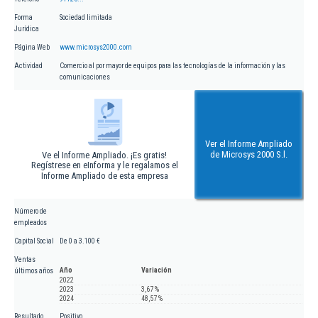
Forma
Sociedad limitada
Jurídica
Página Web
www.microsys2000.com
Actividad
Comercio al por mayor de equipos para las tecnologías de la información y las
comunicaciones
Ver el Informe Ampliado
de Microsys 2000 S.l.
Ve el Informe Ampliado. ¡Es gratis!
Regístrese en eInforma y le regalamos el
Informe Ampliado de esta empresa
Número de
empleados
Capital Social
De 0 a 3.100 €
Ventas
Año
Variación
últimos años
2022
2023
3,67 %
2024
48,57 %
Resultado
Positivo