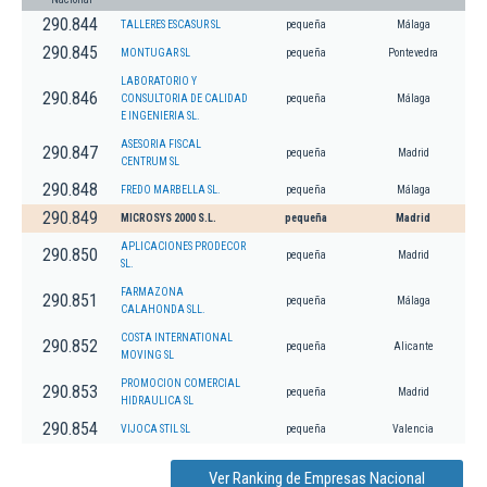
290.844
TALLERES ESCASUR SL
pequeña
Málaga
290.845
MONTUGAR SL
pequeña
Pontevedra
LABORATORIO Y
290.846
CONSULTORIA DE CALIDAD
pequeña
Málaga
E INGENIERIA SL.
ASESORIA FISCAL
290.847
pequeña
Madrid
CENTRUM SL
290.848
FREDO MARBELLA SL.
pequeña
Málaga
290.849
MICROSYS 2000 S.L.
pequeña
Madrid
APLICACIONES PRODECOR
290.850
pequeña
Madrid
SL.
FARMAZONA
290.851
pequeña
Málaga
CALAHONDA SLL.
COSTA INTERNATIONAL
290.852
pequeña
Alicante
MOVING SL
PROMOCION COMERCIAL
290.853
pequeña
Madrid
HIDRAULICA SL
290.854
VIJOCA STIL SL
pequeña
Valencia
Ver Ranking de Empresas Nacional