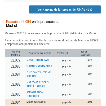
Ver Ranking de Empresas del CNAE 4650
Posición 52.084
en la provincia de
Madrid
Microsys 2000 S.l. se encuentra en la posición 52.084 del Ranking de Madrid.
A continuación podrá consultar la posición en el ranking de Microsys 2000 S.l.
y empresas con posiciones similares:
Posición
Sector
Nombre de la empresa
Ventas (€)
Provincia
Actividad
52.079
MOTOR CENTENERA SL
pequeña
4781
52.080
SHUTTLE VANS MADRID SL.
pequeña
4931
EURO CONSTRUCCIONES
52.081
pequeña
4335
DELFIN SL
MADECASA ASESORES
52.082
pequeña
6832
INMOBILIARIOS SL
ASESORIA FISCAL
52.083
pequeña
6920
CENTRUM SL
52.084
MICROSYS 2000 S.L.
pequeña
4650