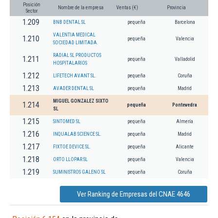
Posición
Nombre de la empresa
Ventas (€)
Provincia
Sector
1.209
BNB DENTAL SL
pequeña
Barcelona
VALENTIA MEDICAL
1.210
pequeña
Valencia
SOCIEDAD LIMITADA.
RADIAL SL PRODUCTOS
1.211
pequeña
Valladolid
HOSPITALARIOS
1.212
LIFETECH AVANT SL.
pequeña
Coruña
1.213
AVADER DENTAL SL
pequeña
Madrid
MIGUEL GONZALEZ SIXTO
1.214
pequeña
Pontevedra
SL
1.215
SINTOMED SL
pequeña
Almería
1.216
INQUALAB SCIENCE SL.
pequeña
Madrid
1.217
FIXTOE DEVICE SL.
pequeña
Alicante
1.218
ORTO LLOPAR SL
pequeña
Valencia
1.219
SUMINISTROS GALENO SL
pequeña
Coruña
Ver Ranking de Empresas del CNAE 4646