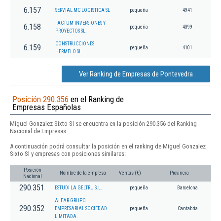
6.157
SERVIAL MC LOGISTICA SL
pequeña
4941
FACTUM INVERSIONES Y
6.158
pequeña
4399
PROYECTOS SL.
CONSTRUCCIONES
6.159
pequeña
4101
HERMELO SL
Ver Ranking de Empresas de Pontevedra
Posición 290.356
en el Ranking de
Empresas Españolas
Miguel Gonzalez Sixto Sl se encuentra en la posición 290.356 del Ranking
Nacional de Empresas.
A continuación podrá consultar la posición en el ranking de Miguel Gonzalez
Sixto Sl y empresas con posiciones similares:
Posición
Nombre de la empresa
Ventas (€)
Provincia
Nacional
290.351
ESTUDI LA GELTRU S.L.
pequeña
Barcelona
ALEAR GRUPO
290.352
EMPRESARIAL SOCIEDAD
pequeña
Cantabria
LIMITADA.