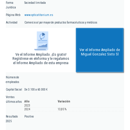
Forma
Sociedad limitada
Jurídica
Página Web
www.opticatitanium.es
Actividad
Comercio al por mayor de productos farmacéuticos y médicos
Ver el Informe Ampliado de
Miguel Gonzalez Sixto Sl
Ve el Informe Ampliado. ¡Es gratis!
Regístrese en eInforma y le regalamos
el Informe Ampliado de esta empresa
Número de
empleados
Capital Social
De 3.100 a 60.000 €
Ventas
Año
Variación
últimos años
2023
2024
13,85 %
Resultado
Positivo
2025