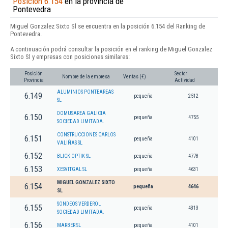
Posición 6.154
en la provincia de
Pontevedra
Miguel Gonzalez Sixto Sl se encuentra en la posición 6.154 del Ranking de
Pontevedra.
A continuación podrá consultar la posición en el ranking de Miguel Gonzalez
Sixto Sl y empresas con posiciones similares:
Posición
Sector
Nombre de la empresa
Ventas (€)
Provincia
Actividad
ALUMINIOS PONTEAREAS
6.149
pequeña
2512
SL
DOMUSAREA GALICIA
6.150
pequeña
4755
SOCIEDAD LIMITADA.
CONSTRUCCIONES CARLOS
6.151
pequeña
4101
VALIÑAS SL
6.152
BLICK OPTIK SL
pequeña
4778
6.153
XESVITGAL SL
pequeña
4631
MIGUEL GONZALEZ SIXTO
6.154
pequeña
4646
SL
SONDEOS VERDEROL
6.155
pequeña
4313
SOCIEDAD LIMITADA.
6.156
MARBER SL
pequeña
4101