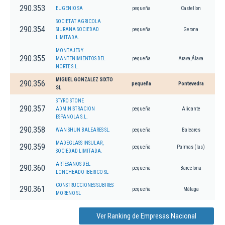
290.353
EUGENIO SA
pequeña
Castellon
SOCIETAT AGRICOLA
290.354
SIURANA SOCIEDAD
pequeña
Gerona
LIMITADA.
MONTAJES Y
290.355
MANTENIMIENTOS DEL
pequeña
Arava,Álava
NORTE S.L.
MIGUEL GONZALEZ SIXTO
290.356
pequeña
Pontevedra
SL
STYRO STONE
290.357
ADMINISTRACION
pequeña
Alicante
ESPANOLA S.L.
290.358
WAN SHUN BALEARES SL.
pequeña
Baleares
MADEGLASS INSULAR,
290.359
pequeña
Palmas (las)
SOCIEDAD LIMITADA.
ARTESANOS DEL
290.360
pequeña
Barcelona
LONCHEADO IBERICO SL
CONSTRUCCIONES SUBIRES
290.361
pequeña
Málaga
MORENO SL
Ver Ranking de Empresas Nacional