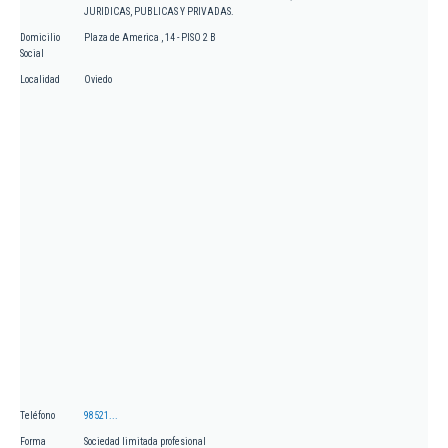
JURIDICAS, PUBLICAS Y PRIVADAS.
Domicilio
Plaza de America , 14 - PISO 2 B
Social
Localidad
Oviedo
Teléfono
98521...
Forma
Sociedad limitada profesional