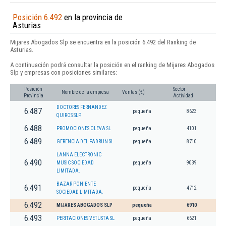
Posición 6.492
en la provincia de
Asturias
Mijares Abogados Slp se encuentra en la posición 6.492 del Ranking de
Asturias.
A continuación podrá consultar la posición en el ranking de Mijares Abogados
Slp y empresas con posiciones similares:
Posición
Sector
Nombre de la empresa
Ventas (€)
Provincia
Actividad
DOCTORES FERNANDEZ
6.487
pequeña
8623
QUIROS SLP.
6.488
PROMOCIONES OLEVA SL
pequeña
4101
6.489
GERENCIA DEL PADRUN SL
pequeña
8710
LANNA ELECTRONIC
6.490
MUSIC SOCIEDAD
pequeña
9039
LIMITADA.
BAZAR PONIENTE
6.491
pequeña
4712
SOCIEDAD LIMITADA.
6.492
MIJARES ABOGADOS SLP
pequeña
6910
6.493
PERITACIONES VETUSTA SL
pequeña
6621