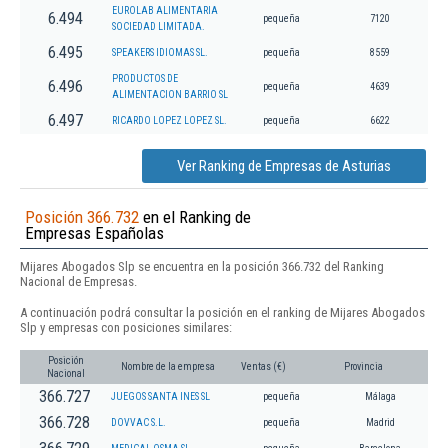
EUROLAB ALIMENTARIA
6.494
pequeña
7120
SOCIEDAD LIMITADA.
6.495
SPEAKERS IDIOMAS SL.
pequeña
8559
PRODUCTOS DE
6.496
pequeña
4639
ALIMENTACION BARRIO SL
6.497
RICARDO LOPEZ LOPEZ SL.
pequeña
6622
Ver Ranking de Empresas de Asturias
Posición 366.732
en el Ranking de
Empresas Españolas
Mijares Abogados Slp se encuentra en la posición 366.732 del Ranking
Nacional de Empresas.
A continuación podrá consultar la posición en el ranking de Mijares Abogados
Slp y empresas con posiciones similares:
Posición
Nombre de la empresa
Ventas (€)
Provincia
Nacional
366.727
JUEGOS SANTA INES SL
pequeña
Málaga
366.728
DOVVAC S.L.
pequeña
Madrid