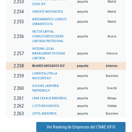
2.253
pequeña
Madrid
LEGAL SLP
2.254
CARONTE ABOGADOS SL
pequeña
Madrid
ASESORAMIENTO JURIDICO
2.255
pequeña
Madrid
URBANISTICO SL
FACTOR CAPITAL
2.256
CONSULTORES SOCIEDAD
pequeña
Murcia
LIMITADA PROFESIONAL.
INTEGRAL LEGAL
2.257
MANAGEMENT SOCIEDAD
pequeña
Valencia
LIMITADA
2.258
MIJARES ABOGADOS SLP
pequeña
Asturias
LORENTE & UTRILLA
2.259
pequeña
Barcelona
ADVOCATS SLP.
GOLDING LAWYERS &
2.260
pequeña
Tenerife
PARTNERS SLP.
2.261
LARA ZAVALA ASESORES SL
pequeña
Málaga
2.262
L COTS ABOGADOS SL
pequeña
Córdoba
2.263
LEYTEL ASESORES SL
pequeña
Barcelona
Ver Ranking de Empresas del CNAE 6910