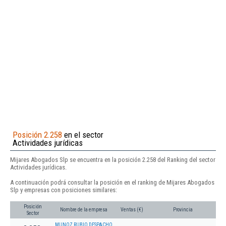
Posición 2.258
en el sector
Actividades jurídicas
Mijares Abogados Slp se encuentra en la posición 2.258 del Ranking del sector
Actividades jurídicas.
A continuación podrá consultar la posición en el ranking de Mijares Abogados
Slp y empresas con posiciones similares:
Posición
Nombre de la empresa
Ventas (€)
Provincia
Sector
MUNOZ RUBIO DESPACHO