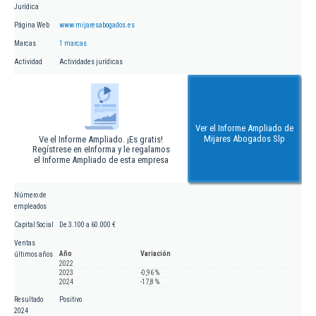
Jurídica
Página Web
www.mijaresabogados.es
Marcas
1 marcas
Actividad
Actividades jurídicas
Ver el Informe Ampliado de
Mijares Abogados Slp
Ve el Informe Ampliado. ¡Es gratis!
Regístrese en eInforma y le regalamos
el Informe Ampliado de esta empresa
Número de
empleados
Capital Social
De 3.100 a 60.000 €
Ventas
Año
Variación
últimos años
2022
2023
-0,96 %
2024
-17,8 %
Resultado
Positivo
2024