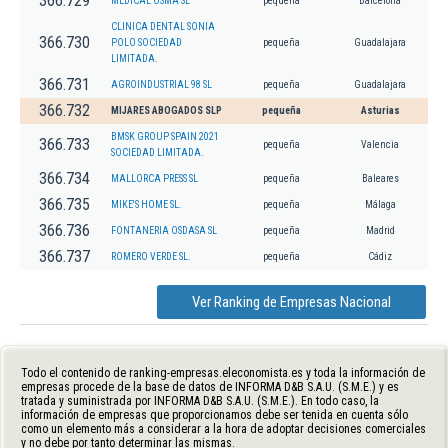
366.729
MEDICAL OSMA SL
pequeña
Barcelona
CLINICA DENTAL SONIA
366.730
POLO SOCIEDAD
pequeña
Guadalajara
LIMITADA.
366.731
AGROINDUSTRIAL 98 SL
pequeña
Guadalajara
366.732
MIJARES ABOGADOS SLP
pequeña
Asturias
BMSK GROUP SPAIN 2021
366.733
pequeña
Valencia
SOCIEDAD LIMITADA.
366.734
MALLORCA PRESS SL
pequeña
Baleares
366.735
MIKE'S HOME SL.
pequeña
Málaga
366.736
FONTANERIA OSDASA SL
pequeña
Madrid
366.737
ROMERO VERDE SL.
pequeña
Cádiz
Ver Ranking de Empresas Nacional
Todo el contenido de ranking-empresas.eleconomista.es y toda la información de
empresas procede de la base de datos de INFORMA D&B S.A.U. (S.M.E.) y es
tratada y suministrada por INFORMA D&B S.A.U. (S.M.E.). En todo caso, la
información de empresas que proporcionamos debe ser tenida en cuenta sólo
como un elemento más a considerar a la hora de adoptar decisiones comerciales
y no debe por tanto determinar las mismas.