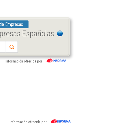
 de Empresas
mpresas Españolas
Información ofrecida por
Información ofrecida por