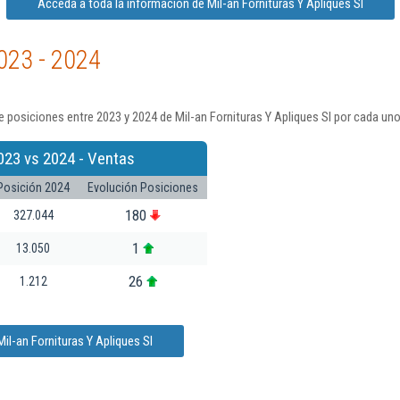
Acceda a toda la información de Mil-an Fornituras Y Apliques Sl
023 - 2024
 posiciones entre 2023 y 2024 de Mil-an Fornituras Y Apliques Sl por cada uno
023 vs 2024 - Ventas
Posición 2024
Evolución Posiciones
180
327.044
1
13.050
26
1.212
il-an Fornituras Y Apliques Sl