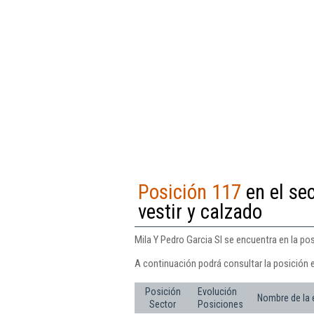
Posición 117
en el se
vestir y calzado
Mila Y Pedro Garcia Sl se encuentra en la po
A continuación podrá consultar la posición e
Posición
Evolución
Nombre de la
Sector
Posiciones