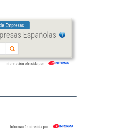
 de Empresas
mpresas Españolas
Información ofrecida por
Información ofrecida por