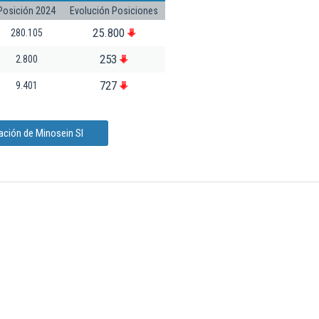
Posición 2024
Evolución Posiciones
25.800
280.105
253
2.800
727
9.401
ación de Minosein Sl