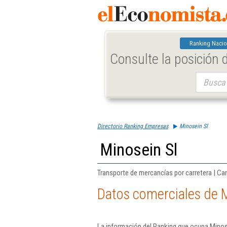
Ranking Nacio
Consulte la posición
Buscar:
Directorio Ranking Empresas
Minosein Sl
Minosein Sl
Transporte de mercancías por carretera | Ca
Datos comerciales de M
La información del Ranking que ocupa Minose