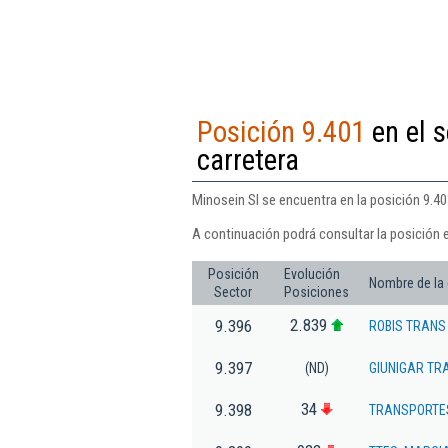
Posición 9.401
en el s
carretera
Minosein Sl se encuentra en la posición 9.40
A continuación podrá consultar la posición 
Posición
Evolución
Nombre de la
Sector
Posiciones
2.839
9.396
ROBIS TRANS
9.397
(ND)
GIUNIGAR TR
34
9.398
TRANSPORTES