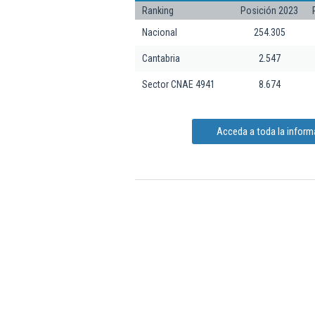
Ranking
Posición 2023
Nacional
254.305
Cantabria
2.547
Sector CNAE 4941
8.674
Acceda a toda la inform