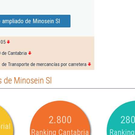
 ampliado de Minosein Sl
105
 de Cantabria
 de Transporte de mercancías por carretera
 de Minosein Sl
2.800
280
rial
Ranking Cantabria
Ranking