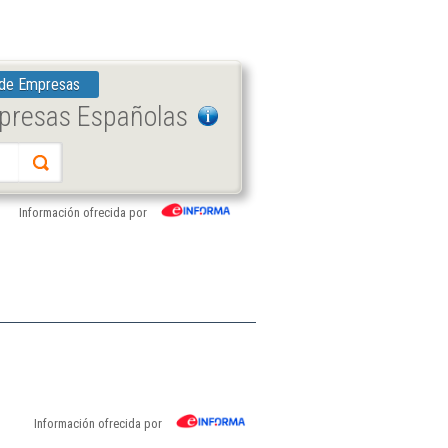
 de Empresas
mpresas Españolas
Información ofrecida por
Información ofrecida por