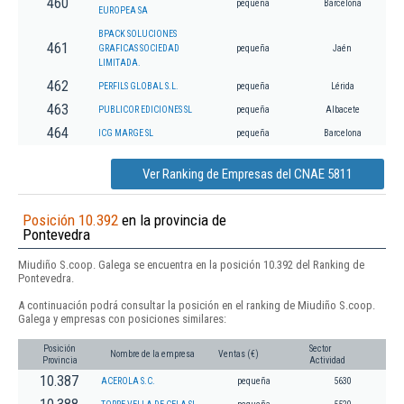
460
pequeña
Barcelona
EUROPEA SA
BPACK SOLUCIONES
461
GRAFICAS SOCIEDAD
pequeña
Jaén
LIMITADA.
462
PERFILS GLOBAL S.L.
pequeña
Lérida
463
PUBLICOR EDICIONES SL
pequeña
Albacete
464
ICG MARGE SL
pequeña
Barcelona
Ver Ranking de Empresas del CNAE 5811
Posición 10.392
en la provincia de
Pontevedra
Miudiño S.coop. Galega se encuentra en la posición 10.392 del Ranking de
Pontevedra.
A continuación podrá consultar la posición en el ranking de Miudiño S.coop.
Galega y empresas con posiciones similares:
Posición
Sector
Nombre de la empresa
Ventas (€)
Provincia
Actividad
10.387
ACEROLA S.C.
pequeña
5630