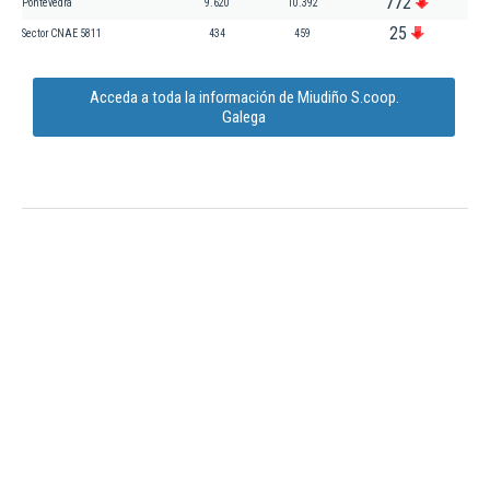
772
Pontevedra
9.620
10.392
25
Sector CNAE 5811
434
459
Acceda a toda la información de Miudiño S.coop.
Galega