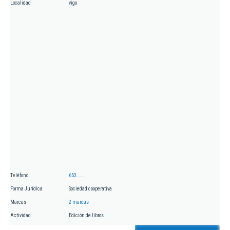
Localidad
vigo
Teléfono
653.....
Forma Jurídica
Sociedad cooperativa
Marcas
2 marcas
Actividad
Edición de libros