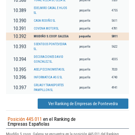
10.388
TORRE VELLA DE CELA SL
pequeña
5520
EDELMIRO CASAL E HIJOS
10.389
pequeña
4755
SL
10.390
CASA RODIÑO SL
pequeña
5611
10.391
COVENA MOTOR SL
pequeña
4781
10.392
MIUDIÑO S.COOP. GALEGA
pequeña
5811
5 SENTIDOS PONTEVEDRA
10.393
pequeña
5622
SL.
DECORACIONES DAVID
10.394
pequeña
4335
GONZALEZ SL.
10.395
ASELP ECONOMISTAS SL
pequeña
7020
10.396
INFORMATICA AS G SL
pequeña
4740
GRUAS Y TRANSPORTES
10.397
pequeña
4941
PAMPILLON SL
Ver Ranking de Empresas de Pontevedra
Posición 445.011
en el Ranking de
Empresas Españolas
Miudiño S.coop. Galega se encuentra en la posición 445.011 del Ranking