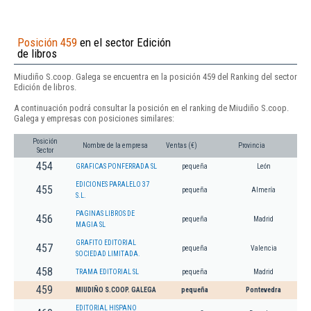
Posición 459
en el sector Edición
de libros
Miudiño S.coop. Galega se encuentra en la posición 459 del Ranking del sector
Edición de libros.
A continuación podrá consultar la posición en el ranking de Miudiño S.coop.
Galega y empresas con posiciones similares:
Posición
Nombre de la empresa
Ventas (€)
Provincia
Sector
454
GRAFICAS PONFERRADA SL
pequeña
León
EDICIONES PARALELO 37
455
pequeña
Almería
S.L.
PAGINAS LIBROS DE
456
pequeña
Madrid
MAGIA SL
GRAFITO EDITORIAL
457
pequeña
Valencia
SOCIEDAD LIMITADA.
458
TRAMA EDITORIAL SL
pequeña
Madrid
459
MIUDIÑO S.COOP. GALEGA
pequeña
Pontevedra
EDITORIAL HISPANO