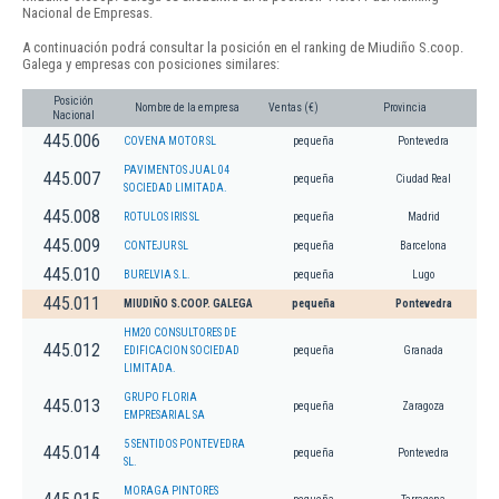
Nacional de Empresas.
A continuación podrá consultar la posición en el ranking de Miudiño S.coop.
Galega y empresas con posiciones similares:
Posición
Nombre de la empresa
Ventas (€)
Provincia
Nacional
445.006
COVENA MOTOR SL
pequeña
Pontevedra
PAVIMENTOS JUAL 04
445.007
pequeña
Ciudad Real
SOCIEDAD LIMITADA.
445.008
ROTULOS IRIS SL
pequeña
Madrid
445.009
CONTEJUR SL
pequeña
Barcelona
445.010
BURELVIA S.L.
pequeña
Lugo
445.011
MIUDIÑO S.COOP. GALEGA
pequeña
Pontevedra
HM20 CONSULTORES DE
445.012
EDIFICACION SOCIEDAD
pequeña
Granada
LIMITADA.
GRUPO FLORIA
445.013
pequeña
Zaragoza
EMPRESARIAL SA
5 SENTIDOS PONTEVEDRA
445.014
pequeña
Pontevedra
SL.
MORAGA PINTORES