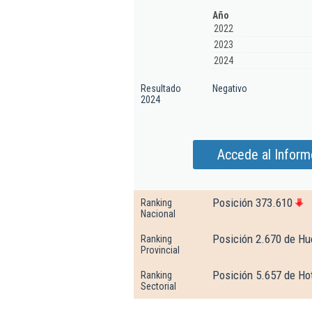
Año
2022
2023
2024
Resultado
Negativo
2024
Accede al Inform
Posición 373.610
Ranking
Nacional
Posición 2.670 de Hu
Ranking
Provincial
Posición 5.657 de Hot
Ranking
Sectorial