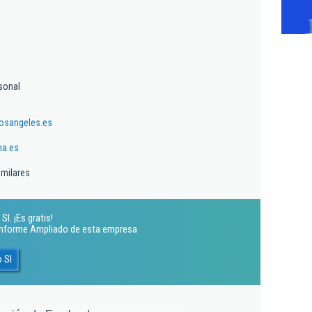
sonal
osangeles.es
na.es
imilares
l. ¡Es gratis!
 Informe Ampliado de esta empresa
 Sl