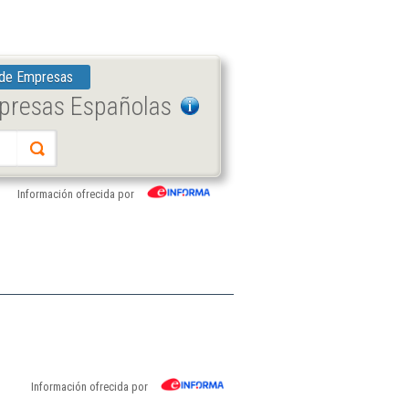
 de Empresas
mpresas Españolas
Información ofrecida por
Información ofrecida por