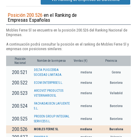
Posición 200.526
en el Ranking de
Empresas Españolas
Mobles Ferne Sl se encuentra en la posición 200.526 del Ranking Nacional de
Empresas.
A continuación podrá consultar la posición en el ranking de Mobles Ferne Sl y
empresas con posiciones similares:
Posición
Nombre de la empresa
Ventas (€)
Provincia
Nacional
DELTA PUIGCERDA
200.521
mediana
Gerona
SOCIEDAD LIMITADA.
200.522
ECOM ENTERPRISE S.L.
mediana
Barcelona
ARCOVET PRODUCTOS
200.523
mediana
Valladolid
VETERINARIOS SL
FACHADAS BCN LAFUENTE
200.524
mediana
Barcelona
S.L.
PRODEN GROUP INTEGRAL
200.525
mediana
Barcelona
SERVICES S.L.
200.526
MOBLES FERNE SL
mediana
Barcelona