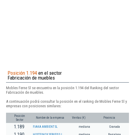
Posición 1.194
en el sector
Fabricación de muebles
Mobles Ferne Sl se encuentra en la posición 1.194 del Ranking del sector
Fabricación de muebles.
A continuación podrá consultar la posición en el ranking de Mobles Ferne Sl y
empresas con posiciones similares:
Posición
Nombre de la empresa
Ventas (€)
Provincia
Sector
1.189
FIAKA AMBIENT SL
mediana
Granada
1.190
HOSTEINOX SERVEIS S.L.
mediana
Barcelona