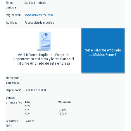
Forma
Sociedad limitada
Jurídica
Página Web
www.moblesferne.com
Actividad
Fabricación de muebles
Ver el Informe Ampliado
de Mobles Ferne Sl
Ve el Informe Ampliado. ¡Es gratis!
Regístrese en eInforma y le regalamos el
Informe Ampliado de esta empresa
Número de
empleados
Capital Social
De 3.100 a 60.000 €
Ventas
Año
Variación
últimos años
2022
2023
-9,08 %
2024
11,22 %
Resultado
Positivo
2024