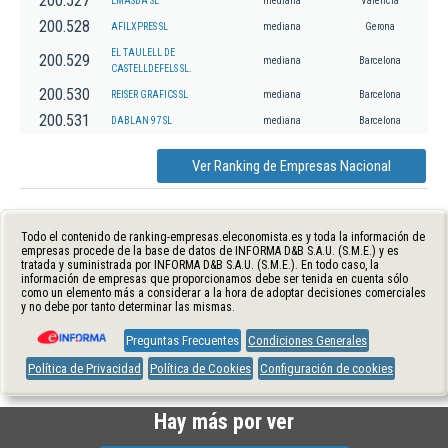
200.527
EMASBA SL
mediana
Valencia
200.528
AFILXPRES SL
mediana
Gerona
EL TAULELL DE
200.529
mediana
Barcelona
CASTELLDEFELS SL.
200.530
REISER GRAFICS SL
mediana
Barcelona
200.531
DABLAN 97 SL
mediana
Barcelona
Ver Ranking de Empresas Nacional
Todo el contenido de ranking-empresas.eleconomista.es y toda la información de
empresas procede de la base de datos de INFORMA D&B S.A.U. (S.M.E.) y es
tratada y suministrada por INFORMA D&B S.A.U. (S.M.E.). En todo caso, la
información de empresas que proporcionamos debe ser tenida en cuenta sólo
como un elemento más a considerar a la hora de adoptar decisiones comerciales
y no debe por tanto determinar las mismas.
Preguntas Frecuentes
Condiciones Generales
Política de Privacidad
Política de Cookies
Configuración de cookies
Hay más por ver