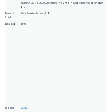
FABRICACION Y COLOCACION DE TARIMAS Y PARQUETS HECHOS DE MADERA.
ETC
Domicilio
Calle Serrat de la creu , 2 - 4
Social
Localidad
seva
Teléfono
93889...