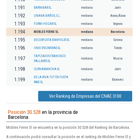
1.191
BARNIBAR SL
mediana
Jaén
1.192
UNANA BAÑOS, S.L.
mediana
Arava,Álava
1.193
FORMI HOGAR SL
mediana
Segovia
1.194
MOBLES FERNE SL
mediana
Barcelona
1.195
DECORFUSTA BANYOLES SL
mediana
Gerona
1.196
ONIX ENCIMERAS SL.
mediana
Toledo
TAPIZADOS FRANCISCO
1.197
mediana
Murcia
PALLARES SL
1.198
CURVAMANCHA SL
mediana
Jaén
DE LA RIVA TOT EN FUSTA
1.199
mediana
Baleares
M&D SL.
Ver Ranking de Empresas del CNAE 3100
Posición 30.528
en la provincia de
Barcelona
Mobles Ferne Sl se encuentra en la posición 30.528 del Ranking de Barcelona.
A continuación podrá consultar la posición en el ranking de Mobles Ferne Sl y