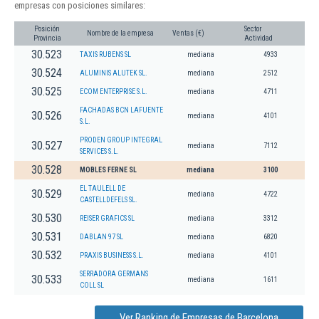
empresas con posiciones similares:
Posición
Sector
Nombre de la empresa
Ventas (€)
Provincia
Actividad
30.523
TAXIS RUBENS SL
mediana
4933
30.524
ALUMINIS ALUTEK SL.
mediana
2512
30.525
ECOM ENTERPRISE S.L.
mediana
4711
FACHADAS BCN LAFUENTE
30.526
mediana
4101
S.L.
PRODEN GROUP INTEGRAL
30.527
mediana
7112
SERVICES S.L.
30.528
MOBLES FERNE SL
mediana
3100
EL TAULELL DE
30.529
mediana
4722
CASTELLDEFELS SL.
30.530
REISER GRAFICS SL
mediana
3312
30.531
DABLAN 97 SL
mediana
6820
30.532
PRAXIS BUSINESS S.L.
mediana
4101
SERRADORA GERMANS
30.533
mediana
1611
COLL SL
Ver Ranking de Empresas de Barcelona