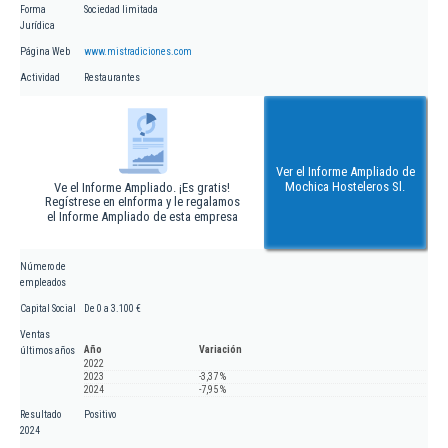
Forma
Sociedad limitada
Jurídica
Página Web
www.mistradiciones.com
Actividad
Restaurantes
Ver el Informe Ampliado de
Mochica Hosteleros Sl.
Ve el Informe Ampliado. ¡Es gratis!
Regístrese en eInforma y le regalamos
el Informe Ampliado de esta empresa
Número de
empleados
Capital Social
De 0 a 3.100 €
Ventas
Año
Variación
últimos años
2022
2023
-3,37 %
2024
-7,95 %
Resultado
Positivo
2024