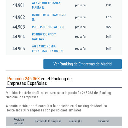
ALAMBIQUE DE SANTA
44.901
pequeña
1101
MARTA SL
ESTUDIO DE COCINAS ROJO
44.902
pequeña
4755
SL
44.903
PODO POZUELO SALUD SL.
pequeña
8622
POTIÑO SOBRINO Y
44.904
pequeña
5611
GARCIA SL
AG GASTRONOMIA
44.905
pequeña
5611
RESTAURACION Y OCIO SL
Ver Ranking de Empresas de Madrid
Posición 246.363
en el Ranking de
Empresas Españolas
Mochica Hosteleros Sl. se encuentra en la posición 246.363 del Ranking
Nacional de Empresas.
A continuación podrá consultar la posición en el ranking de Mochica
Hosteleros Sl. y empresas con posiciones similares:
Posición
Nombre de la empresa
Ventas (€)
Provincia
Nacional