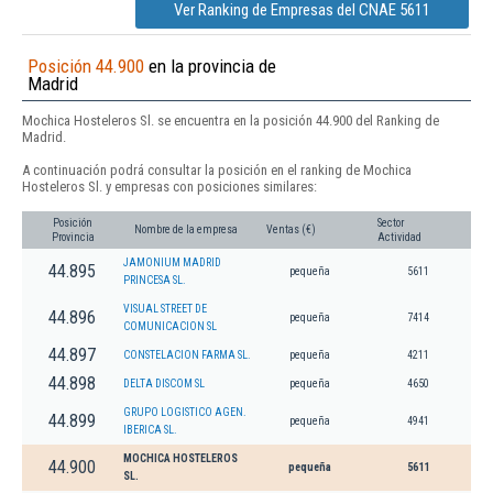
Ver Ranking de Empresas del CNAE 5611
Posición 44.900
en la provincia de
Madrid
Mochica Hosteleros Sl. se encuentra en la posición 44.900 del Ranking de
Madrid.
A continuación podrá consultar la posición en el ranking de Mochica
Hosteleros Sl. y empresas con posiciones similares:
Posición
Sector
Nombre de la empresa
Ventas (€)
Provincia
Actividad
JAMONIUM MADRID
44.895
pequeña
5611
PRINCESA SL.
VISUAL STREET DE
44.896
pequeña
7414
COMUNICACION SL
44.897
CONSTELACION FARMA SL.
pequeña
4211
44.898
DELTA DISCOM SL
pequeña
4650
GRUPO LOGISTICO AGEN.
44.899
pequeña
4941
IBERICA SL.
MOCHICA HOSTELEROS
44.900
pequeña
5611
SL.