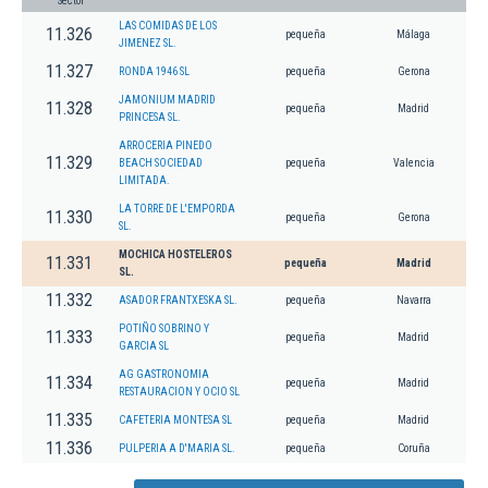
Sector
LAS COMIDAS DE LOS
11.326
pequeña
Málaga
JIMENEZ SL.
11.327
RONDA 1946 SL
pequeña
Gerona
JAMONIUM MADRID
11.328
pequeña
Madrid
PRINCESA SL.
ARROCERIA PINEDO
11.329
BEACH SOCIEDAD
pequeña
Valencia
LIMITADA.
LA TORRE DE L'EMPORDA
11.330
pequeña
Gerona
SL.
MOCHICA HOSTELEROS
11.331
pequeña
Madrid
SL.
11.332
ASADOR FRANTXESKA SL.
pequeña
Navarra
POTIÑO SOBRINO Y
11.333
pequeña
Madrid
GARCIA SL
AG GASTRONOMIA
11.334
pequeña
Madrid
RESTAURACION Y OCIO SL
11.335
CAFETERIA MONTESA SL
pequeña
Madrid
11.336
PULPERIA A D'MARIA SL.
pequeña
Coruña