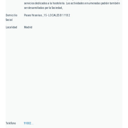
servicios dedicados a la hostelería. Las actividades enumeradas podrán también
ser desarrolladas por la Sociedad,
Domicilio
Paseo Yeserias , 15 - LOCALES B 1 Y B 2
Social
Localidad
Madrid
Teléfono
91002...