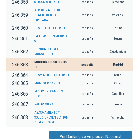
246.358
SILICON CHECK S.L.
pequeña
Barcelona
ARROCERIA PINEDO
246.359
BEACH SOCIEDAD
pequeña
Valencia
LIMITADA.
246.360
DOS PLUS SUPPLIER, S.L.
pequeña
Coruña
LA TORRE DE L'EMPORDA
246.361
pequeña
Gerona
SL.
CLINICA INTEGRAL
246.362
pequeña
Guadalajara
MONSALUD SL.
MOCHICA HOSTELEROS
246.363
pequeña
Madrid
SL.
246.364
COSMINBIL TRANSPORT SL.
pequeña
Teruel
246.365
MONTOUR DRIVE SLP
pequeña
Cádiz
FEDERAL RECAMBIOS
246.366
pequeña
Castellon
GROUP SL.
246.367
PAU PAMIES SL.
pequeña
Lérida
ASESORAMIENTO Y
246.368
SOLUCIONES EN GESTION
pequeña
Valladolid
DE RESIDUOS SL.
Ver Ranking de Empresas Nacional