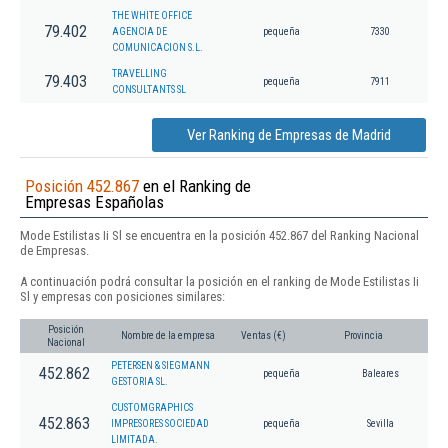
THE WHITE OFFICE
79.402
AGENCIA DE
pequeña
7330
COMUNICACION S.L.
TRAVELLING
79.403
pequeña
7911
CONSULTANTS SL
Ver Ranking de Empresas de Madrid
Posición 452.867
en el Ranking de
Empresas Españolas
Mode Estilistas Ii Sl se encuentra en la posición 452.867 del Ranking Nacional
de Empresas.
A continuación podrá consultar la posición en el ranking de Mode Estilistas Ii
Sl y empresas con posiciones similares:
Posición
Nombre de la empresa
Ventas (€)
Provincia
Nacional
PETERSEN & SIEGMANN
452.862
pequeña
Baleares
GESTORIA SL.
CUSTOMGRAPHICS
452.863
IMPRESORES SOCIEDAD
pequeña
Sevilla
LIMITADA.