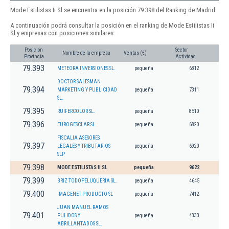
Mode Estilistas Ii Sl se encuentra en la posición 79.398 del Ranking de Madrid.
A continuación podrá consultar la posición en el ranking de Mode Estilistas Ii
Sl y empresas con posiciones similares:
Posición
Sector
Nombre de la empresa
Ventas (€)
Provincia
Actividad
79.393
METEORA INVERSIONES SL.
pequeña
6812
DOCTOR SALESMAN
79.394
MARKETING Y PUBLICIDAD
pequeña
7311
SL.
79.395
RUIFERCOLOR SL.
pequeña
8510
79.396
EUROGESCLAR SL.
pequeña
6820
FISCALIA ASESORES
79.397
LEGALES Y TRIBUTARIOS
pequeña
6920
SLP
79.398
MODE ESTILISTAS II SL
pequeña
9622
79.399
BRIZ TODOPELUQUERIA SL.
pequeña
4645
79.400
IMAGENET PRODUCTO SL
pequeña
7412
JUAN MANUEL RAMOS
79.401
PULIDOS Y
pequeña
4333
ABRILLANTADOS SL.