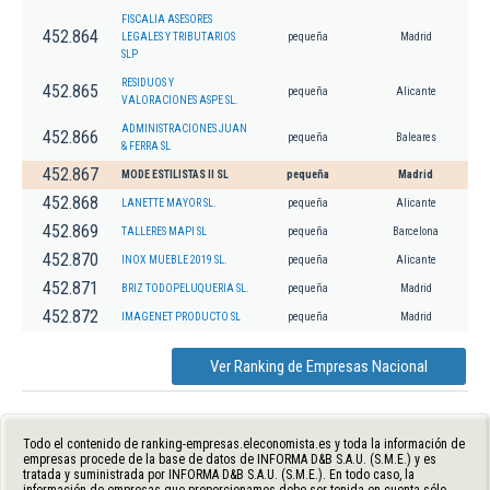
FISCALIA ASESORES
452.864
LEGALES Y TRIBUTARIOS
pequeña
Madrid
SLP
RESIDUOS Y
452.865
pequeña
Alicante
VALORACIONES ASPE SL.
ADMINISTRACIONES JUAN
452.866
pequeña
Baleares
& FERRA SL
452.867
MODE ESTILISTAS II SL
pequeña
Madrid
452.868
LANETTE MAYOR SL.
pequeña
Alicante
452.869
TALLERES MAPI SL
pequeña
Barcelona
452.870
INOX MUEBLE 2019 SL.
pequeña
Alicante
452.871
BRIZ TODOPELUQUERIA SL.
pequeña
Madrid
452.872
IMAGENET PRODUCTO SL
pequeña
Madrid
Ver Ranking de Empresas Nacional
Todo el contenido de ranking-empresas.eleconomista.es y toda la información de
empresas procede de la base de datos de INFORMA D&B S.A.U. (S.M.E.) y es
tratada y suministrada por INFORMA D&B S.A.U. (S.M.E.). En todo caso, la
información de empresas que proporcionamos debe ser tenida en cuenta sólo