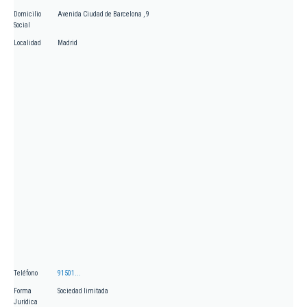
Domicilio
Avenida Ciudad de Barcelona , 9
Social
Localidad
Madrid
Teléfono
91501...
Forma
Sociedad limitada
Jurídica