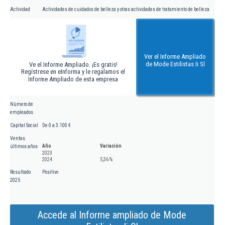
Actividad
Actividades de cuidados de belleza y otras actividades de tratamiento de belleza
Ver el Informe Ampliado
de Mode Estilistas Ii Sl
Ve el Informe Ampliado. ¡Es gratis!
Regístrese en eInforma y le regalamos el
Informe Ampliado de esta empresa
Número de
empleados
Capital Social
De 0 a 3.100 €
Ventas
Año
Variación
últimos años
2023
2024
5,36 %
Resultado
Positivo
2025
Accede al Informe ampliado de Mode