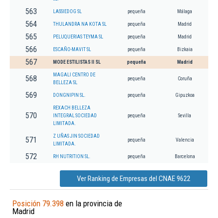
563
LASSIEDOG SL
pequeña
Málaga
564
THULANDRA NA KOTA SL
pequeña
Madrid
565
PELUQUERIAS TEYMA SL
pequeña
Madrid
566
ESCAÑO-MAVIT SL
pequeña
Bizkaia
567
MODE ESTILISTAS II SL
pequeña
Madrid
MAGALI CENTRO DE
568
pequeña
Coruña
BELLEZA SL
569
DONGNIPIN SL.
pequeña
Gipuzkoa
REXACH BELLEZA
570
INTEGRAL SOCIEDAD
pequeña
Sevilla
LIMITADA.
Z UÑAS JIN SOCIEDAD
571
pequeña
Valencia
LIMITADA.
572
RH NUTRITION SL.
pequeña
Barcelona
Ver Ranking de Empresas del CNAE 9622
Posición 79.398
en la provincia de
Madrid