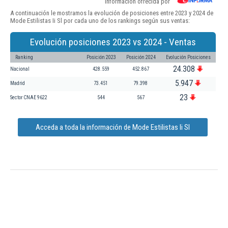
Información ofrecida por
A continuación le mostramos la evolución de posiciones entre 2023 y 2024 de
Mode Estilistas Ii Sl por cada uno de los rankings según sus ventas:
Evolución posiciones 2023 vs 2024 - Ventas
Ranking
Posición 2023
Posición 2024
Evolución Posiciones
24.308
Nacional
428.559
452.867
5.947
Madrid
73.451
79.398
23
Sector CNAE 9622
544
567
Acceda a toda la información de Mode Estilistas Ii Sl