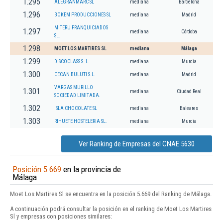
1.295
ALEGRANMARC SL
mediana
Barcelona
1.296
BOKEM PRODUCCIONES SL
mediana
Madrid
MITERU FRANQUICIADOS
1.297
mediana
Córdoba
SL.
1.298
MOET LOS MARTIRES SL
mediana
Málaga
1.299
DISCOCLASS S. L.
mediana
Murcia
1.300
CECAN BULUTI S.L.
mediana
Madrid
VARGAS MURILLO
1.301
mediana
Ciudad Real
SOCIEDAD LIMITADA.
1.302
ISLA CHOCOLATE SL
mediana
Baleares
1.303
RIHUETE HOSTELERIA SL.
mediana
Murcia
Ver Ranking de Empresas del CNAE 5630
Posición 5.669
en la provincia de
Málaga
Moet Los Martires Sl se encuentra en la posición 5.669 del Ranking de Málaga.
A continuación podrá consultar la posición en el ranking de Moet Los Martires
Sl y empresas con posiciones similares: