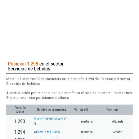
Posición 1.298
en el sector
Servicios de bebidas
Moet Los Martires Sl se encuentra en la posición 1.298 del Ranking del sector
Servicios de bebidas.
A continuación podrá consultar la posición en el ranking de Moet Los Martires
Sl y empresas con posiciones similares:
Posición
Nombre de la empresa
Ventas (€)
Provincia
Sector
PLANET BENIDORM 2017
1.293
mediana
Alicante
SL.
1.294
AEAMOZ MADRID SL.
mediana
Madrid