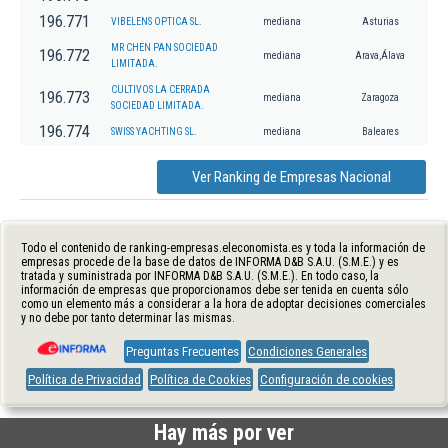
196.771
VIBELENS OPTICA SL.
mediana
Asturias
MR CHEN PAN SOCIEDAD
196.772
mediana
Arava,Álava
LIMITADA.
CULTIVOS LA CERRADA
196.773
mediana
Zaragoza
SOCIEDAD LIMITADA.
196.774
SWISS YACHTING SL.
mediana
Baleares
Ver Ranking de Empresas Nacional
Todo el contenido de ranking-empresas.eleconomista.es y toda la información de
empresas procede de la base de datos de INFORMA D&B S.A.U. (S.M.E.) y es
tratada y suministrada por INFORMA D&B S.A.U. (S.M.E.). En todo caso, la
información de empresas que proporcionamos debe ser tenida en cuenta sólo
como un elemento más a considerar a la hora de adoptar decisiones comerciales
y no debe por tanto determinar las mismas.
Preguntas Frecuentes
Condiciones Generales
Política de Privacidad
Política de Cookies
Configuración de cookies
Hay más por ver