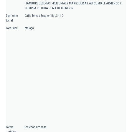
HAMBURGUESERIAS, FREIDURIAS Y MARISQUERIAS, ASI COMO EL ARRIENDO Y
COMPRA DE TODA CLASE DE BIENES IN
Domicilio
Calle Tomas Escalonilla , 3 - 1 C
Social
Localidad
Malaga
Forma
Sociedad limitada
Jurídica