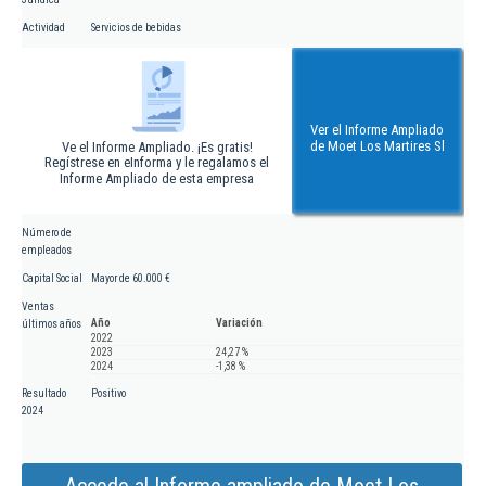
Actividad
Servicios de bebidas
Ver el Informe Ampliado
de Moet Los Martires Sl
Ve el Informe Ampliado. ¡Es gratis!
Regístrese en eInforma y le regalamos el
Informe Ampliado de esta empresa
Número de
empleados
Capital Social
Mayor de 60.000 €
Ventas
Año
Variación
últimos años
2022
2023
24,27 %
2024
-1,38 %
Resultado
Positivo
2024