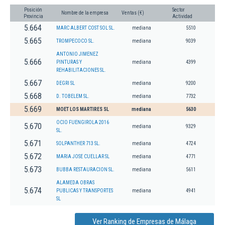
Posición
Sector
Nombre de la empresa
Ventas (€)
Provincia
Actividad
5.664
MARC ALBERT COST SOL SL.
mediana
5510
5.665
TROMPECOCO SL.
mediana
9039
ANTONIO JIMENEZ
5.666
PINTURAS Y
mediana
4399
REHABILITACIONES SL.
5.667
DEGRI SL
mediana
9200
5.668
D. TOBELEM SL.
mediana
7732
5.669
MOET LOS MARTIRES SL
mediana
5630
OCIO FUENGIROLA 2016
5.670
mediana
9329
SL.
5.671
SOLPANTHER 713 SL.
mediana
4724
5.672
MARIA JOSE CUELLAR SL
mediana
4771
5.673
BUBBA RESTAURACION SL.
mediana
5611
ALAMEDA OBRAS
5.674
PUBLICAS Y TRANSPORTES
mediana
4941
SL
Ver Ranking de Empresas de Málaga