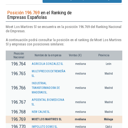
Posición 196.769
en el Ranking de
Empresas Españolas
Moet Los Martires Sl se encuentra en la posición 196.769 del Ranking Nacional
de Empresas.
A continuación podrá consultar la posición en el ranking de Moet Los Martires
Sl y empresas con posiciones similares:
Posición
Nombre de la empresa
Ventas (€)
Provincia
Nacional
196.764
AGRICOLA GONZALEZ SL
mediana
León
MULTIPRECIOS EXTREMEÑA
196.765
mediana
Madrid
SL.
INDUSTRIAL
196.766
TRANSFORMADORA DE
mediana
Madrid
MADERAS SL.
APIDENTAL BIOMEDICINA
196.767
mediana
Madrid
SL.
196.768
NEW CALNE SL.
mediana
Madrid
196.769
MOET LOS MARTIRES SL
mediana
Málaga
196.770
IMPOLUTO DOMO SL.
mediana
Cádiz