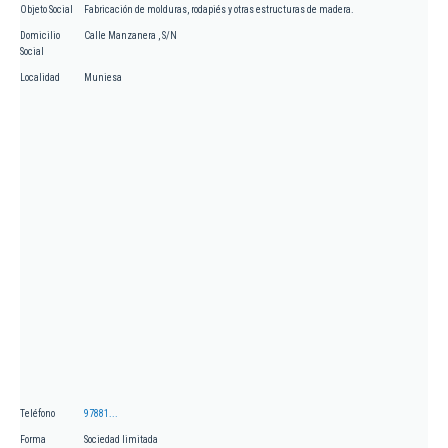
Objeto Social
Fabricación de molduras, rodapiés y otras estructuras de madera.
Domicilio
Calle Manzanera , S/N
Social
Localidad
Muniesa
Teléfono
97881...
Forma
Sociedad limitada