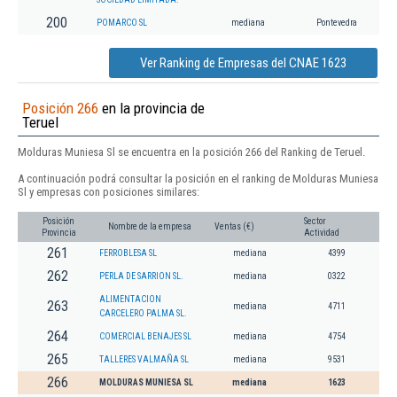
200
POMARCO SL
mediana
Pontevedra
Ver Ranking de Empresas del CNAE 1623
Posición 266
en la provincia de
Teruel
Molduras Muniesa Sl se encuentra en la posición 266 del Ranking de Teruel.
A continuación podrá consultar la posición en el ranking de Molduras Muniesa
Sl y empresas con posiciones similares:
Posición
Sector
Nombre de la empresa
Ventas (€)
Provincia
Actividad
261
FERROBLESA SL
mediana
4399
262
PERLA DE SARRION SL.
mediana
0322
ALIMENTACION
263
mediana
4711
CARCELERO PALMA SL.
264
COMERCIAL BENAJES SL
mediana
4754
265
TALLERES VALMAÑA SL
mediana
9531
266
MOLDURAS MUNIESA SL
mediana
1623