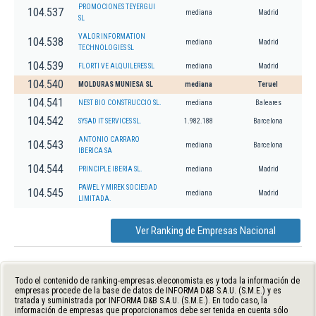
PROMOCIONES TEYERGUI
104.537
mediana
Madrid
SL
VALOR INFORMATION
104.538
mediana
Madrid
TECHNOLOGIES SL
104.539
FLORTI VE ALQUILERES SL
mediana
Madrid
104.540
MOLDURAS MUNIESA SL
mediana
Teruel
104.541
NEST BIO CONSTRUCCIO SL.
mediana
Baleares
104.542
SYSAD IT SERVICES SL.
1.982.188
Barcelona
ANTONIO CARRARO
104.543
mediana
Barcelona
IBERICA SA
104.544
PRINCIPLE IBERIA SL.
mediana
Madrid
PAWEL Y MIREK SOCIEDAD
104.545
mediana
Madrid
LIMITADA.
Ver Ranking de Empresas Nacional
Todo el contenido de ranking-empresas.eleconomista.es y toda la información de
empresas procede de la base de datos de INFORMA D&B S.A.U. (S.M.E.) y es
tratada y suministrada por INFORMA D&B S.A.U. (S.M.E.). En todo caso, la
información de empresas que proporcionamos debe ser tenida en cuenta sólo