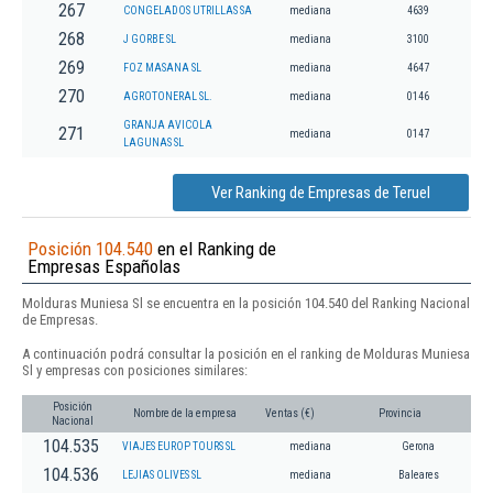
267
CONGELADOS UTRILLAS SA
mediana
4639
268
J GORBE SL
mediana
3100
269
FOZ MASANA SL
mediana
4647
270
AGROTONERAL SL.
mediana
0146
GRANJA AVICOLA
271
mediana
0147
LAGUNAS SL
Ver Ranking de Empresas de Teruel
Posición 104.540
en el Ranking de
Empresas Españolas
Molduras Muniesa Sl se encuentra en la posición 104.540 del Ranking Nacional
de Empresas.
A continuación podrá consultar la posición en el ranking de Molduras Muniesa
Sl y empresas con posiciones similares:
Posición
Nombre de la empresa
Ventas (€)
Provincia
Nacional
104.535
VIAJES EUROP TOURS SL
mediana
Gerona
104.536
LEJIAS OLIVES SL
mediana
Baleares