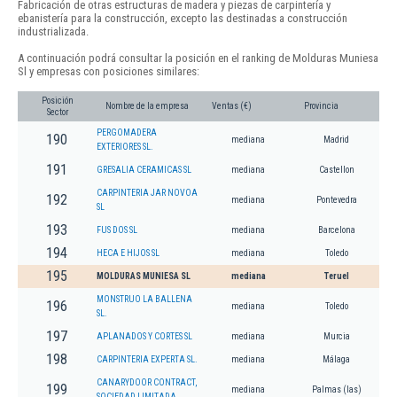
Fabricación de otras estructuras de madera y piezas de carpintería y
ebanistería para la construcción, excepto las destinadas a construcción
industrializada.
A continuación podrá consultar la posición en el ranking de Molduras Muniesa
Sl y empresas con posiciones similares:
Posición
Nombre de la empresa
Ventas (€)
Provincia
Sector
PERGOMADERA
190
mediana
Madrid
EXTERIORES SL.
191
GRESALIA CERAMICAS SL
mediana
Castellon
CARPINTERIA JAR NOVOA
192
mediana
Pontevedra
SL
193
FUS DOS SL
mediana
Barcelona
194
HECA E HIJOS SL
mediana
Toledo
195
MOLDURAS MUNIESA SL
mediana
Teruel
MONSTRUO LA BALLENA
196
mediana
Toledo
SL.
197
APLANADOS Y CORTES SL
mediana
Murcia
198
CARPINTERIA EXPERTA SL.
mediana
Málaga
CANARYDOOR CONTRACT,
199
mediana
Palmas (las)
SOCIEDAD LIMITADA.