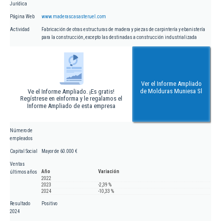
Jurídica
Página Web
www.maderascasasteruel.com
Actividad
Fabricación de otras estructuras de madera y piezas de carpintería y ebanistería
para la construcción, excepto las destinadas a construcción industrializada
Ver el Informe Ampliado
de Molduras Muniesa Sl
Ve el Informe Ampliado. ¡Es gratis!
Regístrese en eInforma y le regalamos el
Informe Ampliado de esta empresa
Número de
empleados
Capital Social
Mayor de 60.000 €
Ventas
Año
Variación
últimos años
2022
2023
-2,39 %
2024
-10,33 %
Resultado
Positivo
2024