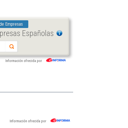
 de Empresas
mpresas Españolas
Información ofrecida por
Información ofrecida por