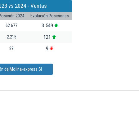
023 vs 2024 - Ventas
Posición 2024
Evolución Posiciones
3.549
62.677
121
2.215
9
89
ón de Molina-express Sl