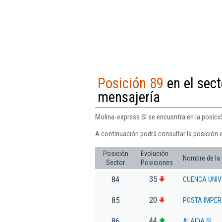
Posición 89
en el sect
mensajería
Molina-express Sl se encuentra en la posició
A continuación podrá consultar la posición 
Posición
Evolución
Nombre de la
Sector
Posiciones
35
84
CUENCA UNIV
20
85
POSTA IMPER
44
86
ALAIDA SL