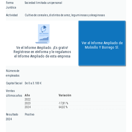
Forma
Sociedad limitada unipersonal
Jurídica
Actividad
Cultivo de cereales, distintos de arroz, leguminosas y oleaginosas
Ver el Informe Ampliado de
Molinillo Y Borrego Sl.
Ve el Informe Ampliado. ¡Es gratis!
Regístrese en eInforma y le regalamos
el Informe Ampliado de esta empresa
Número de
empleados
Capital Social
De 0 a 3.100 €
Ventas
Año
Variación
últimos años
2022
2023
-17,81 %
2024
64,02 %
Resultado
Positivo
2024