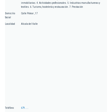
inmobiliarias. 4. Actividades profesionales. 5. Industrias manufactureras y
textiles. 6. Turismo, hostelería y restauración. 7. Prestación
Domicilio
Calle Polear , 17
Social
Localidad
Alcala del Valle
Teléfono
679.....