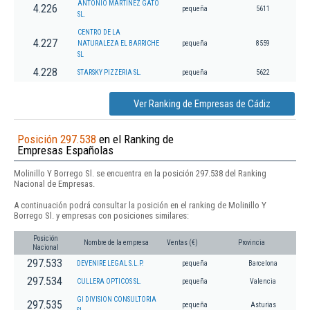
ANTONIO MARTINEZ GATO
4.226
pequeña
5611
SL.
CENTRO DE LA
4.227
NATURALEZA EL BARRICHE
pequeña
8559
SL
4.228
STARSKY PIZZERIA SL.
pequeña
5622
Ver Ranking de Empresas de Cádiz
Posición 297.538
en el Ranking de
Empresas Españolas
Molinillo Y Borrego Sl. se encuentra en la posición 297.538 del Ranking
Nacional de Empresas.
A continuación podrá consultar la posición en el ranking de Molinillo Y
Borrego Sl. y empresas con posiciones similares:
Posición
Nombre de la empresa
Ventas (€)
Provincia
Nacional
297.533
DEVENIRE LEGAL S.L.P.
pequeña
Barcelona
297.534
CULLERA OPTICOS SL.
pequeña
Valencia
GI DIVISION CONSULTORIA
297.535
pequeña
Asturias