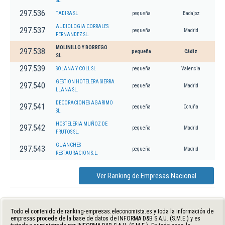
SL.
297.536
TADIRA SL
pequeña
Badajoz
AUDIOLOGIA CORRALES
297.537
pequeña
Madrid
FERNANDEZ SL.
MOLINILLO Y BORREGO
297.538
pequeña
Cádiz
SL.
297.539
SOLANA Y COLL SL
pequeña
Valencia
GESTION HOTELERA SIERRA
297.540
pequeña
Madrid
LLANA SL.
DECORACIONES AGARIMO
297.541
pequeña
Coruña
SL.
HOSTELERIA MUÑOZ DE
297.542
pequeña
Madrid
FRUTOS SL.
GUANCHES
297.543
pequeña
Madrid
RESTAURACION S.L.
Ver Ranking de Empresas Nacional
Todo el contenido de ranking-empresas.eleconomista.es y toda la información de
empresas procede de la base de datos de INFORMA D&B S.A.U. (S.M.E.) y es