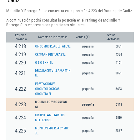
Cádiz
Molinillo Y Borrego Sl. se encuentra en la posición 4.223 del Ranking de Cádiz.
A continuación podrá consultar la posición en el ranking de Molinillo Y
Borrego Sl. y empresas con posiciones similares:
Posición
Sector
Nombre de la empresa
Ventas (€)
Provincia
Actividad
4.218
ONDOMUS REAL ESTATE SL.
pequeña
6831
4.219
CRISMAN PINTURAS SL.
pequeña
4334
4.220
G E O S XXI SL
pequeña
4101
DESGUACES VILLAMARTIN
4.221
pequeña
3821
SL
PRESTACIONES
4.222
ODONTOLOGICAS
pequeña
8623
ODONTIA SL.
MOLINILLO Y BORREGO
4.223
pequeña
0111
SL.
GRUPO FAMILIAR LOS
4.224
pequeña
5510
MELLIZOS SL.
MONTEVERDE READY MIX
4.225
pequeña
2367
SL.