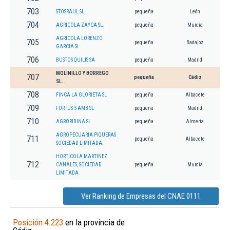
703
STOSRAUL SL.
pequeña
León
704
AGRICOLA ZAYCA SL.
pequeña
Murcia
AGRICOLA LORENZO
705
pequeña
Badajoz
GARCIA SL
706
BUSTOS QUILIS SA
pequeña
Madrid
MOLINILLO Y BORREGO
707
pequeña
Cádiz
SL.
708
FINCA LA GLORIETA SL
pequeña
Albacete
709
FORTUS 5 AMB SL
pequeña
Madrid
710
AGRORIBINA SL
pequeña
Almería
AGROPECUARIA PIQUERAS
711
pequeña
Albacete
SOCIEDAD LIMITADA.
HORTICOLA MARTINEZ
712
CANALES, SOCIEDAD
pequeña
Murcia
LIMITADA.
Ver Ranking de Empresas del CNAE 0111
Posición 4.223
en la provincia de