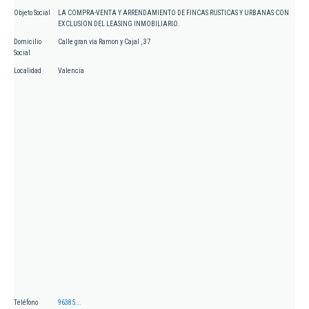
Objeto Social
LA COMPRA-VENTA Y ARRENDAMIENTO DE FINCAS RUSTICAS Y URBANAS CON
EXCLUSION DEL LEASING INMOBILIARIO.
Domicilio
Calle gran via Ramon y Cajal , 37
Social
Localidad
Valencia
Teléfono
96385...