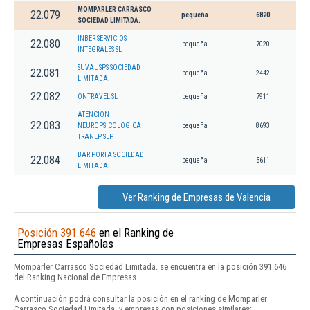
MOMPARLER CARRASCO
22.079
pequeña
6820
SOCIEDAD LIMITADA.
INBER SERVICIOS
22.080
pequeña
7020
INTEGRALES SL
SUVAL SPS SOCIEDAD
22.081
pequeña
2442
LIMITADA.
22.082
ONTRAVEL SL
pequeña
7911
ATENCION
22.083
NEUROPSICOLOGICA
pequeña
8693
TRANEP SLP.
BAR PORTA SOCIEDAD
22.084
pequeña
5611
LIMITADA.
Ver Ranking de Empresas de Valencia
Posición 391.646
en el Ranking de
Empresas Españolas
Momparler Carrasco Sociedad Limitada. se encuentra en la posición 391.646
del Ranking Nacional de Empresas.
A continuación podrá consultar la posición en el ranking de Momparler
Carrasco Sociedad Limitada. y empresas con posiciones similares: