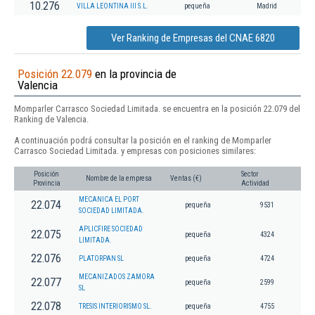
10.276
VILLA LEONTINA III S.L.
pequeña
Madrid
Ver Ranking de Empresas del CNAE 6820
Posición 22.079
en la provincia de
Valencia
Momparler Carrasco Sociedad Limitada. se encuentra en la posición 22.079 del
Ranking de Valencia.
A continuación podrá consultar la posición en el ranking de Momparler
Carrasco Sociedad Limitada. y empresas con posiciones similares:
Posición
Sector
Nombre de la empresa
Ventas (€)
Provincia
Actividad
MECANICA EL PORT
22.074
pequeña
9531
SOCIEDAD LIMITADA.
APLICFIRE SOCIEDAD
22.075
pequeña
4324
LIMITADA.
22.076
PLATORPAN SL
pequeña
4724
MECANIZADOS ZAMORA
22.077
pequeña
2599
SL
22.078
TRESIS INTERIORISMO SL.
pequeña
4755