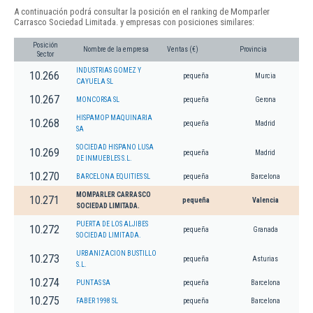
A continuación podrá consultar la posición en el ranking de Momparler
Carrasco Sociedad Limitada. y empresas con posiciones similares:
Posición
Nombre de la empresa
Ventas (€)
Provincia
Sector
INDUSTRIAS GOMEZ Y
10.266
pequeña
Murcia
CAYUELA SL
10.267
MONCORSA SL
pequeña
Gerona
HISPAMOP MAQUINARIA
10.268
pequeña
Madrid
SA
SOCIEDAD HISPANO LUSA
10.269
pequeña
Madrid
DE INMUEBLES S.L.
10.270
BARCELONA EQUITIES SL
pequeña
Barcelona
MOMPARLER CARRASCO
10.271
pequeña
Valencia
SOCIEDAD LIMITADA.
PUERTA DE LOS ALJIBES
10.272
pequeña
Granada
SOCIEDAD LIMITADA.
URBANIZACION BUSTILLO
10.273
pequeña
Asturias
S.L.
10.274
PUNTAS SA
pequeña
Barcelona
10.275
FABER 1998 SL
pequeña
Barcelona