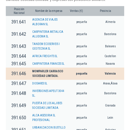
Posición
Nombre de la empresa
Ventas (€)
Provincia
Nacional
AGENCIA DE VIAJES
391.641
pequeña
Almería
ALBORAN SL
CARPINTERIA METALICA
391.642
pequeña
Barcelona
ALUDEMA SL
TANDEM ECOSERVEIS I
391.643
pequeña
Baleares
GEOTECNIA SL
391.644
AFRICA FREIGHTS SL
pequeña
Castellon
391.645
CARPINTERIA FRANCES SL
pequeña
Navarra
MOMPARLER CARRASCO
391.646
pequeña
Valencia
SOCIEDAD LIMITADA.
391.647
DIOSARES SL
pequeña
Arava,Álava
INVERSIONES APEUT 3044
391.648
pequeña
Barcelona
SL.
PUERTA DE LOS ALJIBES
391.649
pequeña
Granada
SOCIEDAD LIMITADA.
ALCA ASESORIA SL
391.650
pequeña
León
PROFESIONAL
URBANIZACION BUSTILLO
391.651
pequeña
Asturias