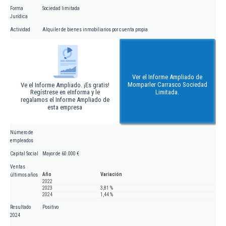
Forma
Sociedad limitada
Jurídica
Actividad
Alquiler de bienes inmobiliarios por cuenta propia
Ver el Informe Ampliado de
Momparler Carrasco Sociedad
Ve el Informe Ampliado. ¡Es gratis!
Regístrese en eInforma y le
Limitada.
regalamos el Informe Ampliado de
esta empresa
Número de
empleados
Capital Social
Mayor de 60.000 €
Ventas
Año
Variación
últimos años
2022
2023
3,81 %
2024
1,44 %
Resultado
Positivo
2024