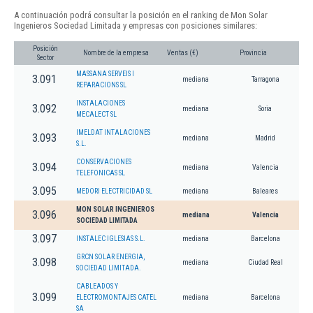
A continuación podrá consultar la posición en el ranking de Mon Solar
Ingenieros Sociedad Limitada y empresas con posiciones similares:
Posición
Nombre de la empresa
Ventas (€)
Provincia
Sector
MASSANA SERVEIS I
3.091
mediana
Tarragona
REPARACIONS SL
INSTALACIONES
3.092
mediana
Soria
MECALECT SL
IMELDAT INTALACIONES
3.093
mediana
Madrid
S.L.
CONSERVACIONES
3.094
mediana
Valencia
TELEFONICAS SL
3.095
MEDORI ELECTRICIDAD SL
mediana
Baleares
MON SOLAR INGENIEROS
3.096
mediana
Valencia
SOCIEDAD LIMITADA
3.097
INSTALEC IGLESIAS S.L.
mediana
Barcelona
GRCN SOLAR ENERGIA,
3.098
mediana
Ciudad Real
SOCIEDAD LIMITADA.
CABLEADOS Y
3.099
ELECTROMONTAJES CATEL
mediana
Barcelona
SA