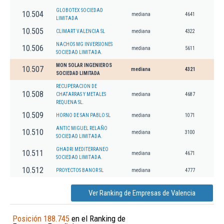
GLOBOTEX SOCIEDAD
10.504
mediana
4641
LIMITADA
10.505
CLIMART VALENCIA SL
mediana
4322
NACHOS MG INVERSIONES
10.506
mediana
5611
SOCIEDAD LIMITADA.
MON SOLAR INGENIEROS
10.507
mediana
4321
SOCIEDAD LIMITADA
RECUPERACION DE
10.508
CHATARRAS Y METALES
mediana
4687
REQUENA SL.
10.509
HORNO DE SAN PABLO SL
mediana
1071
ANTIC MIGUEL RELAÑO
10.510
mediana
3100
SOCIEDAD LIMITADA.
GHADRI MEDITERRANEO
10.511
mediana
4671
SOCIEDAD LIMITADA.
10.512
PROYECTOS BANOR SL
mediana
4777
Ver Ranking de Empresas de Valencia
Posición 188.745
en el Ranking de