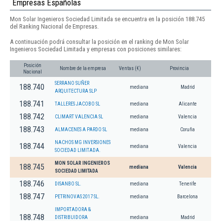
Empresas Españolas
Mon Solar Ingenieros Sociedad Limitada se encuentra en la posición 188.745
del Ranking Nacional de Empresas.
A continuación podrá consultar la posición en el ranking de Mon Solar
Ingenieros Sociedad Limitada y empresas con posiciones similares:
Posición
Nombre de la empresa
Ventas (€)
Provincia
Nacional
SERRANO SUÑER
188.740
mediana
Madrid
ARQUITECTURA SLP
188.741
TALLERES JACOBO SL
mediana
Alicante
188.742
CLIMART VALENCIA SL
mediana
Valencia
188.743
ALMACENES A PARDO SL
mediana
Coruña
NACHOS MG INVERSIONES
188.744
mediana
Valencia
SOCIEDAD LIMITADA.
MON SOLAR INGENIEROS
188.745
mediana
Valencia
SOCIEDAD LIMITADA
188.746
DISANBO SL.
mediana
Tenerife
188.747
PETRINOVAS 2017 SL.
mediana
Barcelona
IMPORTADORA &
188.748
DISTRIBUIDORA
mediana
Madrid