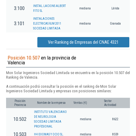
INSTAL.LACIONS ALBERT
3.100
mediana
Lérida
FITO SL
INSTALACIONES
3.101
ELECTRICAS RJM 2011
mediana
Granada
SOCIEDAD LIMITADA
Ver Ranking de Empresas del CNAE 4321
Posición 10.507
en la provincia de
Valencia
Mon Solar Ingenieros Sociedad Limitada se encuentra en la posición 10.507 del
Ranking de Valencia.
A continuación podrá consultar la posición en el ranking de Mon Solar
Ingenieros Sociedad Limitada y empresas con posiciones similares:
Posición
Sector
Nombre de la empresa
Ventas (€)
Provincia
Actividad
INSTITUTO VALENCIANO
DE NEUROLOGIA
10.502
mediana
8622
SOCIEDAD LIMITADA
PROFESIONAL
10.503
H4 IDIOMAS Y OCIO SL.
mediana
8559