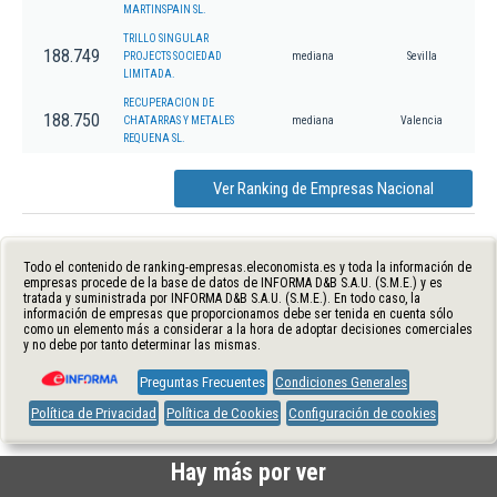
MARTINSPAIN SL.
TRILLO SINGULAR
188.749
PROJECTS SOCIEDAD
mediana
Sevilla
LIMITADA.
RECUPERACION DE
188.750
CHATARRAS Y METALES
mediana
Valencia
REQUENA SL.
Ver Ranking de Empresas Nacional
Todo el contenido de ranking-empresas.eleconomista.es y toda la información de
empresas procede de la base de datos de INFORMA D&B S.A.U. (S.M.E.) y es
tratada y suministrada por INFORMA D&B S.A.U. (S.M.E.). En todo caso, la
información de empresas que proporcionamos debe ser tenida en cuenta sólo
como un elemento más a considerar a la hora de adoptar decisiones comerciales
y no debe por tanto determinar las mismas.
Preguntas Frecuentes
Condiciones Generales
Política de Privacidad
Política de Cookies
Configuración de cookies
Hay más por ver