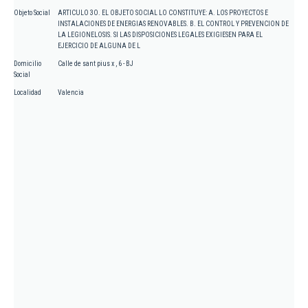
Objeto Social
ARTICULO 3O. EL OBJETO SOCIAL LO CONSTITUYE: A. LOS PROYECTOS E
INSTALACIONES DE ENERGIAS RENOVABLES. B. EL CONTROL Y PREVENCION DE
LA LEGIONELOSIS. SI LAS DISPOSICIONES LEGALES EXIGIESEN PARA EL
EJERCICIO DE ALGUNA DE L
Domicilio
Calle de sant pius x , 6 - BJ
Social
Localidad
Valencia