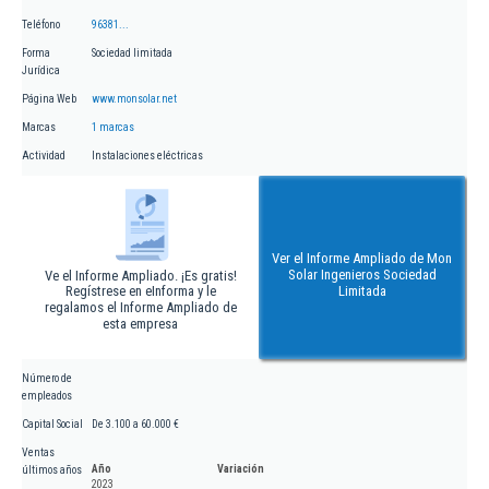
Teléfono
96381...
Forma
Sociedad limitada
Jurídica
Página Web
www.monsolar.net
Marcas
1 marcas
Actividad
Instalaciones eléctricas
Ver el Informe Ampliado de Mon
Solar Ingenieros Sociedad
Ve el Informe Ampliado. ¡Es gratis!
Regístrese en eInforma y le
Limitada
regalamos el Informe Ampliado de
esta empresa
Número de
empleados
Capital Social
De 3.100 a 60.000 €
Ventas
Año
Variación
últimos años
2023