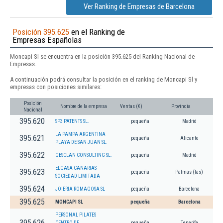
Ver Ranking de Empresas de Barcelona
Posición 395.625
en el Ranking de
Empresas Españolas
Moncapi Sl se encuentra en la posición 395.625 del Ranking Nacional de
Empresas.
A continuación podrá consultar la posición en el ranking de Moncapi Sl y
empresas con posiciones similares:
Posición
Nombre de la empresa
Ventas (€)
Provincia
Nacional
395.620
SP3 PATENTS SL.
pequeña
Madrid
LA PAMPA ARGENTINA
395.621
pequeña
Alicante
PLAYA DE SAN JUAN SL.
395.622
GESCLAN CONSULTING SL.
pequeña
Madrid
ELGASA CANARIAS
395.623
pequeña
Palmas (las)
SOCIEDAD LIMITADA
395.624
JOIERIA ROMAGOSA SL
pequeña
Barcelona
395.625
MONCAPI SL
pequeña
Barcelona
PERSONAL PILATES
395.626
CENTRO DE
pequeña
Tenerife