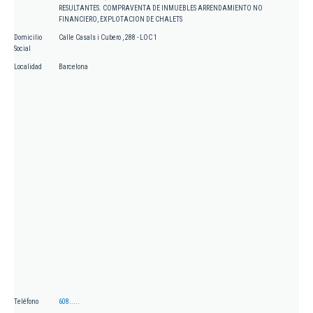
RESULTANTES. COMPRAVENTA DE INMUEBLES ARRENDAMIENTO NO
FINANCIERO, EXPLOTACION DE CHALETS
Domicilio
Calle Casals i Cubero , 288 - LOC 1
Social
Localidad
Barcelona
Teléfono
608.....