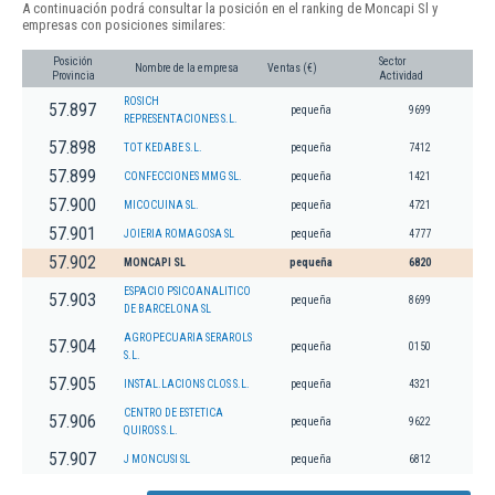
A continuación podrá consultar la posición en el ranking de Moncapi Sl y
empresas con posiciones similares:
Posición
Sector
Nombre de la empresa
Ventas (€)
Provincia
Actividad
ROSICH
57.897
pequeña
9699
REPRESENTACIONES S.L.
57.898
TOT KEDABE S.L.
pequeña
7412
57.899
CONFECCIONES MMG SL.
pequeña
1421
57.900
MICOCUINA SL.
pequeña
4721
57.901
JOIERIA ROMAGOSA SL
pequeña
4777
57.902
MONCAPI SL
pequeña
6820
ESPACIO PSICOANALITICO
57.903
pequeña
8699
DE BARCELONA SL
AGROPECUARIA SERAROLS
57.904
pequeña
0150
S.L.
57.905
INSTAL.LACIONS CLOS S.L.
pequeña
4321
CENTRO DE ESTETICA
57.906
pequeña
9622
QUIROS S.L.
57.907
J MONCUSI SL
pequeña
6812