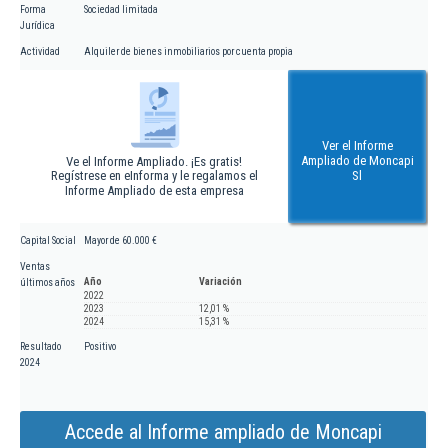
Forma
Sociedad limitada
Jurídica
Actividad
Alquiler de bienes inmobiliarios por cuenta propia
Ver el Informe
Ampliado de Moncapi
Ve el Informe Ampliado. ¡Es gratis!
Regístrese en eInforma y le regalamos el
Sl
Informe Ampliado de esta empresa
Capital Social
Mayor de 60.000 €
Ventas
Año
Variación
últimos años
2022
2023
12,01 %
2024
15,31 %
Resultado
Positivo
2024
Accede al Informe ampliado de Moncapi