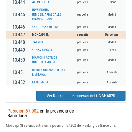
10.444
ALFRAOHL SL
pequeña
Gerona
INVERSIONES
10.445
INMOBILIARIAS CALLE
pequeña
Madrid
PIAMONTE 23 SL.
10.446
SANGUESA E HIJOS SL
pequeña
Madrid
10.447
MONCAPI SL
pequeña
Barcelona
10.448
ZAFRIS SL
pequeña
Madrid
10.449
YUNAV CINCO SL.
pequeña
Toledo
DIAMOND ACTIVOS
10.450
pequeña
Madrid
INMOBILIARIOS SL.
DIFIBRA OBRAS SOCIEDAD
10.451
pequeña
Albacete
LIMITADA.
10.452
FAXFORM SA
pequeña
Alicante
Ver Ranking de Empresas del CNAE 6820
Posición 57.902
en la provincia de
Barcelona
Moncapi Sl se encuentra en la posición 57.902 del Ranking de Barcelona.