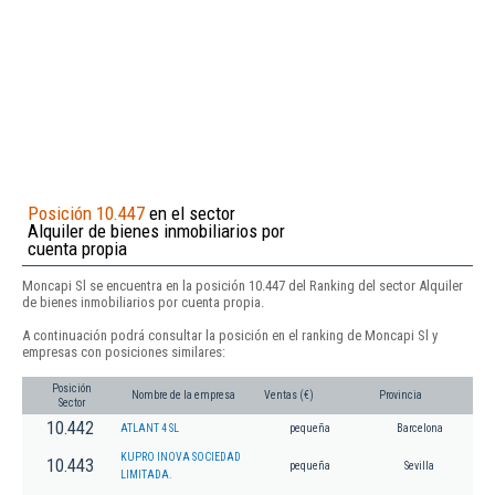
Posición 10.447
en el sector
Alquiler de bienes inmobiliarios por
cuenta propia
Moncapi Sl se encuentra en la posición 10.447 del Ranking del sector Alquiler
de bienes inmobiliarios por cuenta propia.
A continuación podrá consultar la posición en el ranking de Moncapi Sl y
empresas con posiciones similares:
Posición
Nombre de la empresa
Ventas (€)
Provincia
Sector
10.442
ATLANT 4 SL
pequeña
Barcelona
KUPRO INOVA SOCIEDAD
10.443
pequeña
Sevilla
LIMITADA.