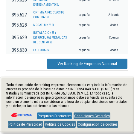
ENTRENAMIENTO SL
OPTIMIZA PROCESOS DE
395.627
pequeña
Alicante
COMPRAS SL.
395.628
MORATI BIKES SL.
pequeña
Madrid
INSTALACIONES Y
395.629
ESTRUCTURAS METALICAS
pequeña
Cuenca
DEL CENTRO SL
395.630
EXPLOCAS SL
pequeña
Madrid
Ver Ranking de Empresas Nacional
Todo el contenido de ranking-empresas.eleconomista.es y toda la información de
empresas procede de la base de datos de INFORMA D&B S.A.U. (S.M.E.) y es
tratada y suministrada por INFORMA D&B S.A.U. (S.M.E.). En todo caso, la
información de empresas que proporcionamos debe ser tenida en cuenta sólo
como un elemento más a considerar a la hora de adoptar decisiones comerciales
y no debe por tanto determinar las mismas.
Preguntas Frecuentes
Condiciones Generales
Política de Privacidad
Política de Cookies
Configuración de cookies