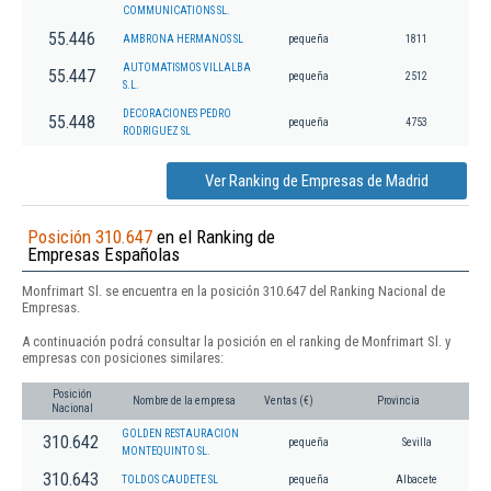
COMMUNICATIONS SL.
55.446
AMBRONA HERMANOS SL
pequeña
1811
AUTOMATISMOS VILLALBA
55.447
pequeña
2512
S.L.
DECORACIONES PEDRO
55.448
pequeña
4753
RODRIGUEZ SL
Ver Ranking de Empresas de Madrid
Posición 310.647
en el Ranking de
Empresas Españolas
Monfrimart Sl. se encuentra en la posición 310.647 del Ranking Nacional de
Empresas.
A continuación podrá consultar la posición en el ranking de Monfrimart Sl. y
empresas con posiciones similares:
Posición
Nombre de la empresa
Ventas (€)
Provincia
Nacional
GOLDEN RESTAURACION
310.642
pequeña
Sevilla
MONTEQUINTO SL.
310.643
TOLDOS CAUDETE SL
pequeña
Albacete