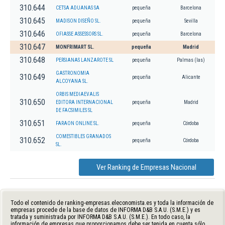
310.644
CETSA ADUANAS SA
pequeña
Barcelona
310.645
MADISON DISEÑO SL.
pequeña
Sevilla
310.646
OFIASSE ASSESSORS SL.
pequeña
Barcelona
310.647
MONFRIMART SL.
pequeña
Madrid
310.648
PERSIANAS LANZAROTE SL
pequeña
Palmas (las)
GASTRONOMIA
310.649
pequeña
Alicante
ALCOYANA SL.
ORBIS MEDIAEVALIS
310.650
EDITORA INTERNACIONAL
pequeña
Madrid
DE FACSIMILES SL
310.651
FARAON ONLINE SL.
pequeña
Córdoba
COMESTIBLES GRANADOS
310.652
pequeña
Córdoba
SL.
Ver Ranking de Empresas Nacional
Todo el contenido de ranking-empresas.eleconomista.es y toda la información de
empresas procede de la base de datos de INFORMA D&B S.A.U. (S.M.E.) y es
tratada y suministrada por INFORMA D&B S.A.U. (S.M.E.). En todo caso, la
información de empresas que proporcionamos debe ser tenida en cuenta sólo