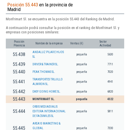
Posición 55.443
en la provincia de
Madrid
Monfrimart Sl. se encuentra en la posición 55.443 del Ranking de Madrid.
A continuación podrá consultar la posición en el ranking de Monfrimart Sl. y
empresas con posiciones similares:
Posición
Sector
Nombre de la empresa
Ventas (€)
Provincia
Actividad
ANDALUZ PILAR E HIJOS
55.438
pequeña
5630
SL
55.439
DRIVER & TRAINER SL.
pequeña
7711
55.440
PEAK THOMAS SL.
pequeña
7020
TRANSPORTES TRUJILLO
55.441
pequeña
4941
ALMIRON SL.
55.442
EASY GOING HOME SL.
pequeña
6820
55.443
MONFRIMART SL.
pequeña
4322
ORBIS MEDIAEVALIS
55.444
EDITORA INTERNACIONAL
pequeña
5811
DE FACSIMILES SL
AREA10 MARKETING &
55.445
GLOBAL
pequeña
7330