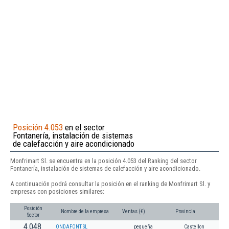
Posición 4.053
en el sector
Fontanería, instalación de sistemas
de calefacción y aire acondicionado
Monfrimart Sl. se encuentra en la posición 4.053 del Ranking del sector
Fontanería, instalación de sistemas de calefacción y aire acondicionado.
A continuación podrá consultar la posición en el ranking de Monfrimart Sl. y
empresas con posiciones similares:
Posición
Nombre de la empresa
Ventas (€)
Provincia
Sector
4.048
ONDAFONT SL
pequeña
Castellon