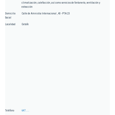
climatización, calefacción, así como servicios de fontanería, ventilación y
extracción
Domicilio
Calle de Amnistia Internacional , 40 - PTA 23
Social
Localidad
Getafe
Teléfono
647.....