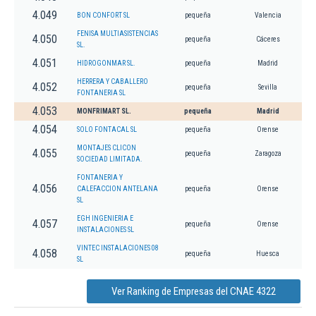
4.049
BON CONFORT SL
pequeña
Valencia
FENISA MULTIASISTENCIAS
4.050
pequeña
Cáceres
SL.
4.051
HIDROGONMAR SL.
pequeña
Madrid
HERRERA Y CABALLERO
4.052
pequeña
Sevilla
FONTANERIA SL
4.053
MONFRIMART SL.
pequeña
Madrid
4.054
SOLO FONTACAL SL
pequeña
Orense
MONTAJES CLICON
4.055
pequeña
Zaragoza
SOCIEDAD LIMITADA.
FONTANERIA Y
4.056
CALEFACCION ANTELANA
pequeña
Orense
SL
EGH INGENIERIA E
4.057
pequeña
Orense
INSTALACIONES SL
VINTEC INSTALACIONES 08
4.058
pequeña
Huesca
SL
Ver Ranking de Empresas del CNAE 4322