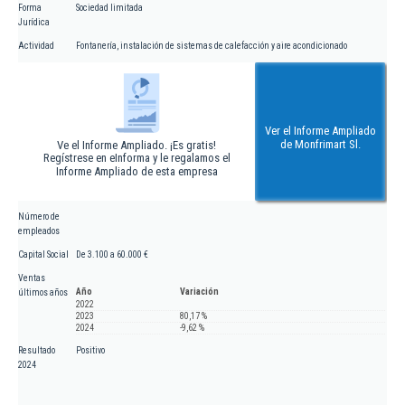
Forma
Sociedad limitada
Jurídica
Actividad
Fontanería, instalación de sistemas de calefacción y aire acondicionado
Ver el Informe Ampliado
de Monfrimart Sl.
Ve el Informe Ampliado. ¡Es gratis!
Regístrese en eInforma y le regalamos el
Informe Ampliado de esta empresa
Número de
empleados
Capital Social
De 3.100 a 60.000 €
Ventas
Año
Variación
últimos años
2022
2023
80,17 %
2024
-9,62 %
Resultado
Positivo
2024