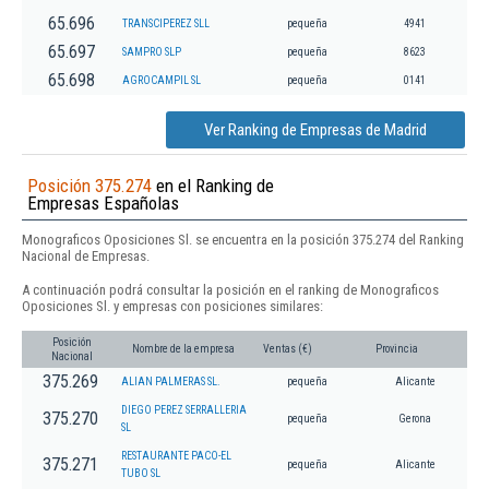
65.696
TRANSCIPEREZ SLL
pequeña
4941
65.697
SAMPRO SLP
pequeña
8623
65.698
AGROCAMPIL SL
pequeña
0141
Ver Ranking de Empresas de Madrid
Posición 375.274
en el Ranking de
Empresas Españolas
Monograficos Oposiciones Sl. se encuentra en la posición 375.274 del Ranking
Nacional de Empresas.
A continuación podrá consultar la posición en el ranking de Monograficos
Oposiciones Sl. y empresas con posiciones similares:
Posición
Nombre de la empresa
Ventas (€)
Provincia
Nacional
375.269
ALIAN PALMERAS SL.
pequeña
Alicante
DIEGO PEREZ SERRALLERIA
375.270
pequeña
Gerona
SL
RESTAURANTE PACO-EL
375.271
pequeña
Alicante
TUBO SL