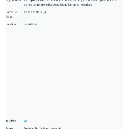
Objeto Social
La impartición de formación relacionada con la preparación de oposiciones así
como cualquier otro tipo de actividad formativa no reglada
Domicilio
Calle ave Maria , 43
Social
Localidad
soto del real
Teléfono
609.....
Forma
Sociedad limitada unipersonal