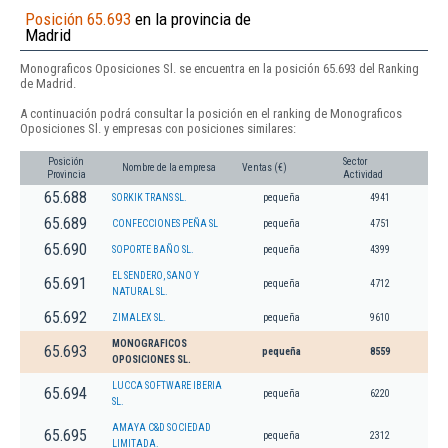
Posición 65.693
en la provincia de
Madrid
Monograficos Oposiciones Sl. se encuentra en la posición 65.693 del Ranking
de Madrid.
A continuación podrá consultar la posición en el ranking de Monograficos
Oposiciones Sl. y empresas con posiciones similares:
Posición
Sector
Nombre de la empresa
Ventas (€)
Provincia
Actividad
65.688
SORKIK TRANS SL.
pequeña
4941
65.689
CONFECCIONES PEÑA SL
pequeña
4751
65.690
SOPORTE BAÑO SL.
pequeña
4399
EL SENDERO, SANO Y
65.691
pequeña
4712
NATURAL SL.
65.692
ZIMALEX SL.
pequeña
9610
MONOGRAFICOS
65.693
pequeña
8559
OPOSICIONES SL.
LUCCA SOFTWARE IBERIA
65.694
pequeña
6220
SL.
AMAYA C&D SOCIEDAD
65.695
pequeña
2312
LIMITADA.