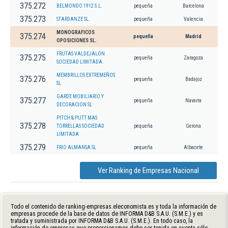
375.272
BELMONDO 1912 S.L.
pequeña
Barcelona
375.273
STARDANZE SL.
pequeña
Valencia
MONOGRAFICOS
375.274
pequeña
Madrid
OPOSICIONES SL.
FRUTAS VALDEJALON
375.275
pequeña
Zaragoza
SOCIEDAD LIMITADA.
MEMBRILLOS EXTREMEÑOS
375.276
pequeña
Badajoz
SL
GARDE MOBILIARIO Y
375.277
pequeña
Navarra
DECORACION SL
PITCH & PUTT MAS
375.278
TORRELLAS SOCIEDAD
pequeña
Gerona
LIMITADA
375.279
FRIO ALMANSA SL
pequeña
Albacete
Ver Ranking de Empresas Nacional
Todo el contenido de ranking-empresas.eleconomista.es y toda la información de
empresas procede de la base de datos de INFORMA D&B S.A.U. (S.M.E.) y es
tratada y suministrada por INFORMA D&B S.A.U. (S.M.E.). En todo caso, la
información de empresas que proporcionamos debe ser tenida en cuenta sólo