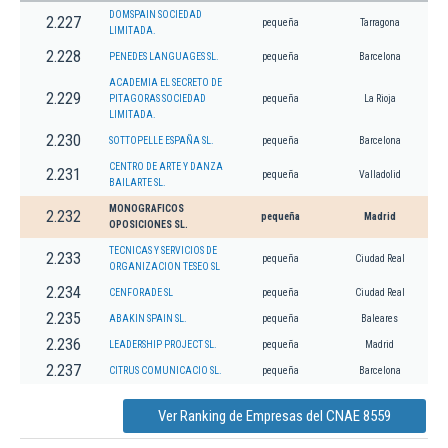
DOMSPAIN SOCIEDAD
2.227
pequeña
Tarragona
LIMITADA.
2.228
PENEDES LANGUAGES SL.
pequeña
Barcelona
ACADEMIA EL SECRETO DE
2.229
PITAGORAS SOCIEDAD
pequeña
La Rioja
LIMITADA.
2.230
SOTTOPELLE ESPAÑA SL.
pequeña
Barcelona
CENTRO DE ARTE Y DANZA
2.231
pequeña
Valladolid
BAILARTE SL.
MONOGRAFICOS
2.232
pequeña
Madrid
OPOSICIONES SL.
TECNICAS Y SERVICIOS DE
2.233
pequeña
Ciudad Real
ORGANIZACION TESEO SL
2.234
CENFORADE SL
pequeña
Ciudad Real
2.235
ABAKIN SPAIN SL.
pequeña
Baleares
2.236
LEADERSHIP PROJECT SL.
pequeña
Madrid
2.237
CITRUS COMUNICACIO SL.
pequeña
Barcelona
Ver Ranking de Empresas del CNAE 8559