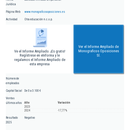
Jurídica
Página Web
www.monograficosoposiciones.es
Actividad
Otra educación n.c.o.p.
Ver el Informe Ampliado de
Monograficos Oposiciones
Ve el Informe Ampliado. ¡Es gratis!
Regístrese en eInforma y le
Sl.
regalamos el Informe Ampliado de
esta empresa
Número de
empleados
Capital Social
De 0 a 3.100 €
Ventas
Año
Variación
últimos años
2023
2024
-17,77 %
Resultado
Negativo
2025