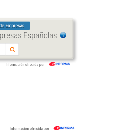
 de Empresas
mpresas Españolas
Información ofrecida por
Información ofrecida por