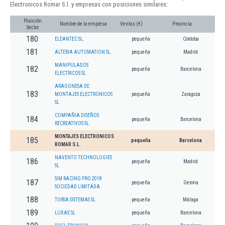
Electronicos Romar S.l. y empresas con posiciones similares:
Posición
Nombre de la empresa
Ventas (€)
Provincia
Sector
180
ELEANTEC SL.
pequeña
Córdoba
181
ALTERIA AUTOMATION SL.
pequeña
Madrid
MANIPULADOS
182
pequeña
Barcelona
ELECTRICOS SL
ARAGONESA DE
183
MONTAJES ELECTRONICOS
pequeña
Zaragoza
SL
COMPAÑIA DISEÑOS
184
pequeña
Barcelona
RECREATIVOS SL
MONTAJES ELECTRONICOS
185
pequeña
Barcelona
ROMAR S.L.
NAVENTO TECHNOLOGIES
186
pequeña
Madrid
SL
SIM RACING PRO 2018
187
pequeña
Gerona
SOCIEDAD LIMITADA.
188
TORSA SISTEMAS SL.
pequeña
Málaga
189
LUXAE SL
pequeña
Barcelona