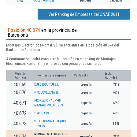
190
BOEL TRONIC SL.
pequeña
Barcelona
Ver Ranking de Empresas del CNAE 2611
Posición 40.674
en la provincia de
Barcelona
Montajes Electronicos Romar S.l. se encuentra en la posición 40.674 del
Ranking de Barcelona.
A continuación podrá consultar la posición en el ranking de Montajes
Electronicos Romar S.l. y empresas con posiciones similares:
Posición
Sector
Nombre de la empresa
Ventas (€)
Provincia
Actividad
40.669
EUROSEQUITUR S.L.
pequeña
7112
40.670
FINQUES LLENA SL
pequeña
6832
PROFESSIONAL PRINT
40.671
pequeña
6290
MANAGERS EUROPE SL
40.672
URBEGAS SL
pequeña
6820
SOLUCIONS NAUTIQUES
40.673
pequeña
8551
TRIVES SL
MONTAJES ELECTRONICOS
40.674
pequeña
2611