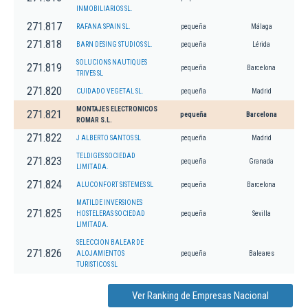
INMOBILIARIOS SL.
271.817
RAFANA SPAIN SL.
pequeña
Málaga
271.818
BARN DESING STUDIOS SL.
pequeña
Lérida
SOLUCIONS NAUTIQUES
271.819
pequeña
Barcelona
TRIVES SL
271.820
CUIDADO VEGETAL SL.
pequeña
Madrid
MONTAJES ELECTRONICOS
271.821
pequeña
Barcelona
ROMAR S.L.
271.822
J ALBERTO SANTOS SL
pequeña
Madrid
TELDIGES SOCIEDAD
271.823
pequeña
Granada
LIMITADA.
271.824
ALUCONFORT SISTEMES SL
pequeña
Barcelona
MATILDE INVERSIONES
271.825
HOSTELERAS SOCIEDAD
pequeña
Sevilla
LIMITADA.
SELECCION BALEAR DE
271.826
ALOJAMIENTOS
pequeña
Baleares
TURISTICOS SL
Ver Ranking de Empresas Nacional