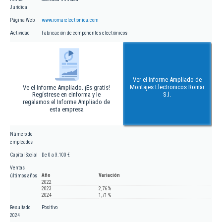
Jurídica
Página Web
www.romarelectronica.com
Actividad
Fabricación de componentes electrónicos
Ver el Informe Ampliado de
Montajes Electronicos Romar
Ve el Informe Ampliado. ¡Es gratis!
Regístrese en eInforma y le
S.l.
regalamos el Informe Ampliado de
esta empresa
Número de
empleados
Capital Social
De 0 a 3.100 €
Ventas
Año
Variación
últimos años
2022
2023
2,76 %
2024
1,71 %
Resultado
Positivo
2024