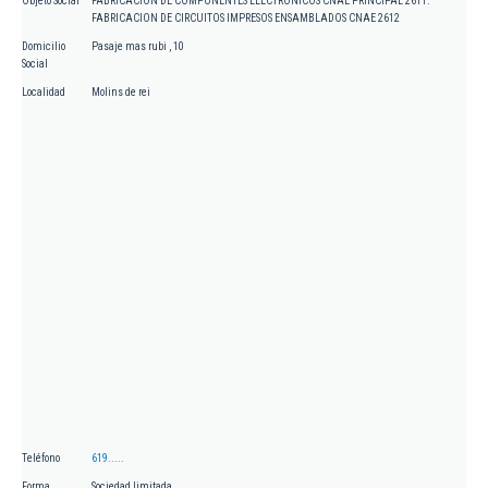
Objeto Social
FABRICACION DE COMPONENTES ELECTRONICOS CNAE PRINCIPAL 2611.
FABRICACION DE CIRCUITOS IMPRESOS ENSAMBLADOS CNAE 2612
Domicilio
Pasaje mas rubi , 10
Social
Localidad
Molins de rei
Teléfono
619.....
Forma
Sociedad limitada