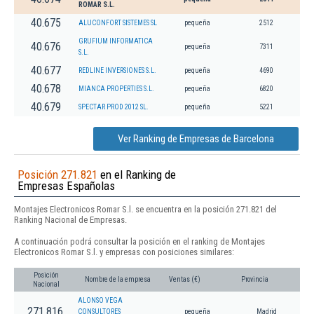
ROMAR S.L.
40.675
ALUCONFORT SISTEMES SL
pequeña
2512
GRUFIUM INFORMATICA
40.676
pequeña
7311
S.L.
40.677
REDLINE INVERSIONES S.L.
pequeña
4690
40.678
MIANCA PROPERTIES S.L.
pequeña
6820
40.679
SPECTAR PROD 2012 SL.
pequeña
5221
Ver Ranking de Empresas de Barcelona
Posición 271.821
en el Ranking de
Empresas Españolas
Montajes Electronicos Romar S.l. se encuentra en la posición 271.821 del
Ranking Nacional de Empresas.
A continuación podrá consultar la posición en el ranking de Montajes
Electronicos Romar S.l. y empresas con posiciones similares:
Posición
Nombre de la empresa
Ventas (€)
Provincia
Nacional
ALONSO VEGA
271.816
CONSULTORES
pequeña
Madrid