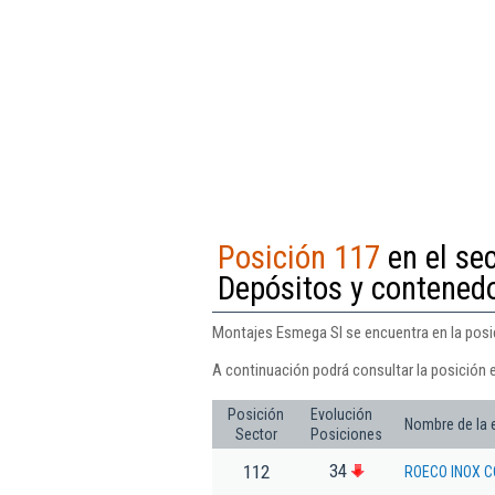
Posición 117
en el sec
Depósitos y contened
Montajes Esmega Sl se encuentra en la posic
A continuación podrá consultar la posición 
Posición
Evolución
Nombre de la
Sector
Posiciones
34
112
ROECO INOX 