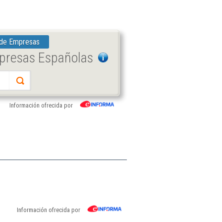
 de Empresas
mpresas Españolas
Información ofrecida por
Información ofrecida por