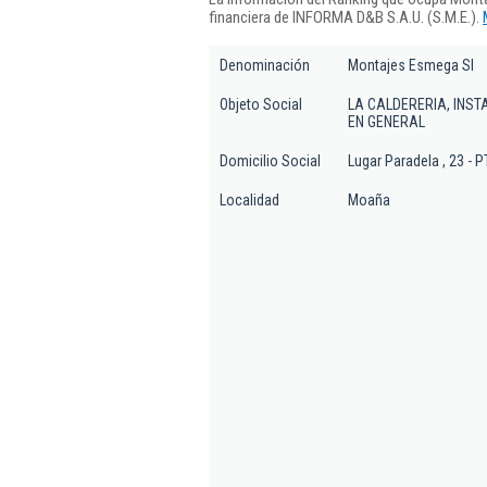
financiera de INFORMA D&B S.A.U. (S.M.E.).
Denominación
Montajes Esmega Sl
Objeto Social
LA CALDERERIA, INST
EN GENERAL
Domicilio Social
Lugar Paradela , 23 - P
Localidad
Moaña