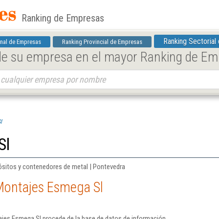
Ranking de Empresas
Ranking Sectorial
nal de Empresas
Ranking Provincial de Empresas
 de su empresa en el mayor Ranking de E
l
Sl
ósitos y contenedores de metal | Pontevedra
Montajes Esmega Sl
jes Esmega Sl procede de la base de datos de información