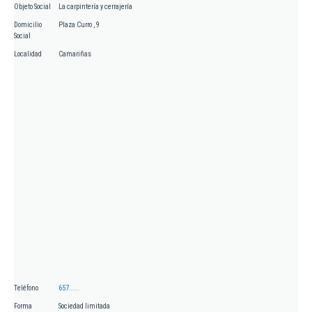
Objeto Social
La carpintería y cerrajería
Domicilio
Plaza Curro , 9
Social
Localidad
Camariñas
Teléfono
657.....
Forma
Sociedad limitada