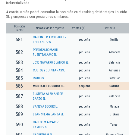
industrializada.
A continuación podrá consultar la posición en el ranking de Montajes Lourido
Sl. y empresas con posiciones similares:
Posición
Nombre de la empresa
Ventas (€)
Provincia
Sector
CARPINTERIA RODRIGUEZ
581
pequeña
Sevilla
FERNANDEZ SL
PRESOFAS ROMARTI
582
pequeña
Albacete
FUENTEALAMO SL
583
JOSE NAVARRO BLANCO SL
pequeña
Valencia
584
CUETOS Y QUINTANAS SL
pequeña
Asturias
585
ESMIKS SL
pequeña
Castellon
586
MONTAJES LOURIDO SL.
pequeña
Coruña
FUSTERIA ALEIXANDRE
587
pequeña
Valencia
ZARZO SL
588
VANEVA DECOR SL.
pequeña
Málaga
589
EBANISTERIA LANDA SL
pequeña
Bizkaia
CARLOS M ALVAREZ
590
pequeña
Teruel
RAMIREZ SL
591
CARBETRAM SL
pequeña
Palmas (las)