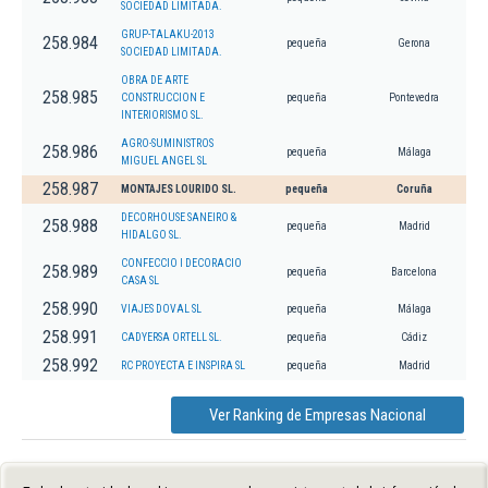
SOCIEDAD LIMITADA.
GRUP-TALAKU-2013
258.984
pequeña
Gerona
SOCIEDAD LIMITADA.
OBRA DE ARTE
258.985
CONSTRUCCION E
pequeña
Pontevedra
INTERIORISMO SL.
AGRO-SUMINISTROS
258.986
pequeña
Málaga
MIGUEL ANGEL SL
258.987
MONTAJES LOURIDO SL.
pequeña
Coruña
DECORHOUSE SANEIRO &
258.988
pequeña
Madrid
HIDALGO SL.
CONFECCIO I DECORACIO
258.989
pequeña
Barcelona
CASA SL
258.990
VIAJES DOVAL SL
pequeña
Málaga
258.991
CADYERSA ORTELL SL.
pequeña
Cádiz
258.992
RC PROYECTA E INSPIRA SL
pequeña
Madrid
Ver Ranking de Empresas Nacional