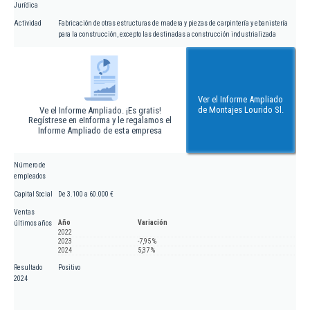
Jurídica
Actividad
Fabricación de otras estructuras de madera y piezas de carpintería y ebanistería
para la construcción, excepto las destinadas a construcción industrializada
Ver el Informe Ampliado
de Montajes Lourido Sl.
Ve el Informe Ampliado. ¡Es gratis!
Regístrese en eInforma y le regalamos el
Informe Ampliado de esta empresa
Número de
empleados
Capital Social
De 3.100 a 60.000 €
Ventas
Año
Variación
últimos años
2022
2023
-7,95 %
2024
5,37 %
Resultado
Positivo
2024