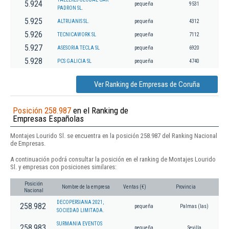
5.924
pequeña
9531
PADRON SL.
5.925
ALTRUANIS SL.
pequeña
4312
5.926
TECNICAWORK SL
pequeña
7112
5.927
ASESORIA TECLA SL
pequeña
6920
5.928
PCS GALICIA SL
pequeña
4740
Ver Ranking de Empresas de Coruña
Posición 258.987
en el Ranking de
Empresas Españolas
Montajes Lourido Sl. se encuentra en la posición 258.987 del Ranking Nacional
de Empresas.
A continuación podrá consultar la posición en el ranking de Montajes Lourido
Sl. y empresas con posiciones similares:
Posición
Nombre de la empresa
Ventas (€)
Provincia
Nacional
DECOPERSIANA 2021,
258.982
pequeña
Palmas (las)
SOCIEDAD LIMITADA.
SURMANIA EVENTOS
258.983
pequeña
Sevilla