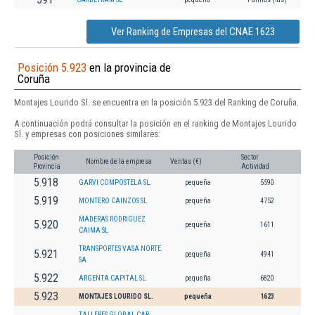
Ver Ranking de Empresas del CNAE 1623
Posición 5.923
en la provincia de
Coruña
Montajes Lourido Sl. se encuentra en la posición 5.923 del Ranking de Coruña.
A continuación podrá consultar la posición en el ranking de Montajes Lourido
Sl. y empresas con posiciones similares:
Posición
Sector
Nombre de la empresa
Ventas (€)
Provincia
Actividad
5.918
GARVI COMPOSTELA SL.
pequeña
5590
5.919
MONTERO CAINZOS SL
pequeña
4752
MADERAS RODRIGUEZ
5.920
pequeña
1611
CAIMA SL
TRANSPORTES VASA NORTE
5.921
pequeña
4941
SA
5.922
ARGENTA CAPITAL SL.
pequeña
6820
5.923
MONTAJES LOURIDO SL.
pequeña
1623
TALLERES GLOBAL CAR