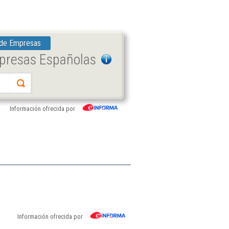
 de Empresas
mpresas Españolas
Información ofrecida por
Información ofrecida por