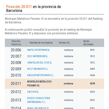
Posición 20.011
en la provincia de
Barcelona
Montajes Metalicos Pecamo Sl se encuentra en la posición 20.011 del Ranking
de Barcelona.
A continuación podrá consultar la posición en el ranking de Montajes
Metalicos Pecamo Sl y empresas con posiciones similares:
Posición
Sector
Nombre de la empresa
Ventas (€)
Provincia
Actividad
20.006
RAPID INTERTRANS SL
mediana
4941
20.007
ISCO IMPRESSORS SL.
mediana
1812
20.008
GRAFIQUES DEL FOIX SL
mediana
1812
20.009
SPLIT PAYMENTS S.L.
mediana
6499
20.010
BADGER METER SPAIN S.L.
mediana
4664
MONTAJES METALICOS
20.011
mediana
4399
PECAMO SL
20.012
DAICON SL
mediana
4324
BOSCH CONSULTORIA
20.013
mediana
6910
EMPRESARIAL S.L.
20.014
WIND CAT SERVICE SL
mediana
9531