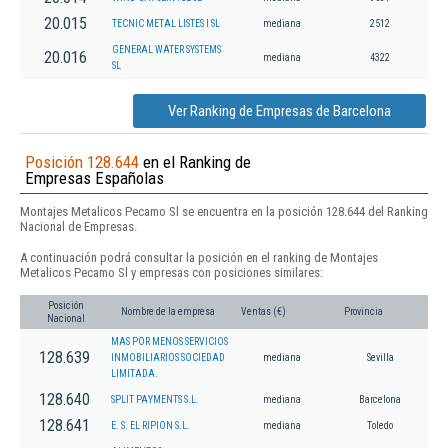
20.015
TECNIC METAL LISTES I SL
mediana
2512
GENERAL WATER SYSTEMS
20.016
mediana
4322
SL
Ver Ranking de Empresas de Barcelona
Posición 128.644
en el Ranking de
Empresas Españolas
Montajes Metalicos Pecamo Sl se encuentra en la posición 128.644 del Ranking
Nacional de Empresas.
A continuación podrá consultar la posición en el ranking de Montajes
Metalicos Pecamo Sl y empresas con posiciones similares:
Posición
Nombre de la empresa
Ventas (€)
Provincia
Nacional
MAS POR MENOS SERVICIOS
128.639
INMOBILIARIOS SOCIEDAD
mediana
Sevilla
LIMITADA.
128.640
SPLIT PAYMENTS S.L.
mediana
Barcelona
128.641
E. S. EL RIPION S.L.
mediana
Toledo