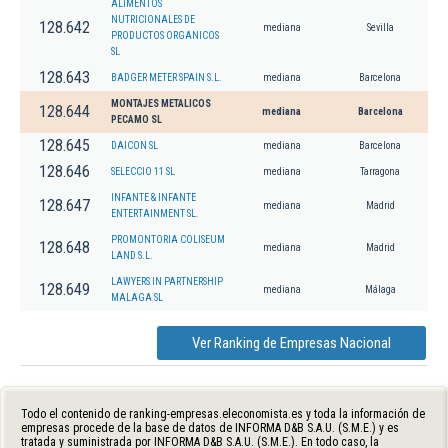
ALIMENTOS
NUTRICIONALES DE
128.642
mediana
Sevilla
PRODUCTOS ORGANICOS
SL
128.643
BADGER METER SPAIN S.L.
mediana
Barcelona
MONTAJES METALICOS
128.644
mediana
Barcelona
PECAMO SL
128.645
DAICON SL
mediana
Barcelona
128.646
SELECCIO 11 SL
mediana
Tarragona
INFANTE & INFANTE
128.647
mediana
Madrid
ENTERTAINMENT SL.
PROMONTORIA COLISEUM
128.648
mediana
Madrid
LAND S.L.
LAWYERS IN PARTNERSHIP
128.649
mediana
Málaga
MALAGA SL
Ver Ranking de Empresas Nacional
Todo el contenido de ranking-empresas.eleconomista.es y toda la información de
empresas procede de la base de datos de INFORMA D&B S.A.U. (S.M.E.) y es
tratada y suministrada por INFORMA D&B S.A.U. (S.M.E.). En todo caso, la