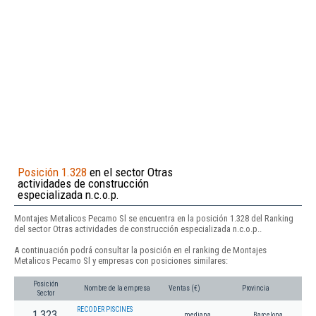
Posición 1.328
en el sector Otras
actividades de construcción
especializada n.c.o.p.
Montajes Metalicos Pecamo Sl se encuentra en la posición 1.328 del Ranking
del sector Otras actividades de construcción especializada n.c.o.p..
A continuación podrá consultar la posición en el ranking de Montajes
Metalicos Pecamo Sl y empresas con posiciones similares:
Posición
Nombre de la empresa
Ventas (€)
Provincia
Sector
RECODER PISCINES
1.323
mediana
Barcelona