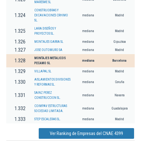
MARESME SL
CONSTRUOBRAS Y
1.324
EXCAVACIONES CRHIMO
mediana
Madrid
SL.
LARA DISEÑOS Y
1.325
mediana
Madrid
PROYECTOS SL.
1.326
MONTAJES GARRA SL
mediana
Gipuzkoa
1.327
JOSE OUTOMURO SA
mediana
Madrid
MONTAJES METALICOS
1.328
mediana
Barcelona
PECAMO SL
1.329
VILLAPAL SL
mediana
Madrid
AISLAMIENTOS DIVISIONES
1.330
mediana
Coruña
Y REFORMAS SL.
SAINZ PEREZ
1.331
mediana
Navarra
CONSTRUCCION SL.
COIMPAV ESTRUCTURAS
1.332
mediana
Guadalajara
SOCIEDAD LIMITADA.
1.333
STEP ESCALERAS SL.
mediana
Madrid
Ver Ranking de Empresas del CNAE 4399