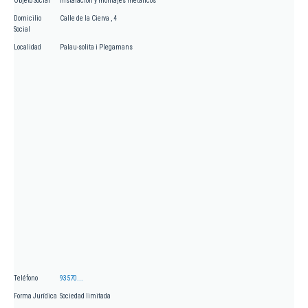
Objeto Social
Instalación y montajes metálicos
Domicilio
Calle de la Cierva , 4
Social
Localidad
Palau-solita i Plegamans
Teléfono
93570...
Forma Jurídica
Sociedad limitada