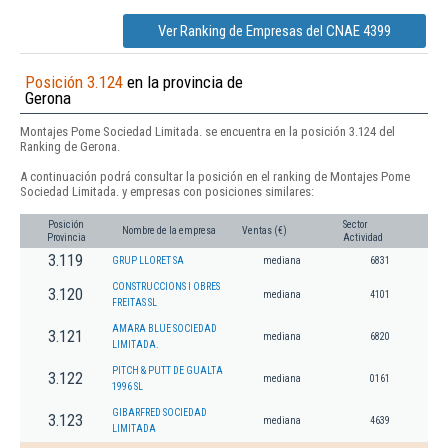
Ver Ranking de Empresas del CNAE 4399
Posición 3.124
en la provincia de
Gerona
Montajes Pome Sociedad Limitada. se encuentra en la posición 3.124 del
Ranking de Gerona.
A continuación podrá consultar la posición en el ranking de Montajes Pome
Sociedad Limitada. y empresas con posiciones similares:
Posición
Sector
Nombre de la empresa
Ventas (€)
Provincia
Actividad
3.119
GRUP LLORET SA
mediana
6831
CONSTRUCCIONS I OBRES
3.120
mediana
4101
FREITAS SL
AMARA BLUE SOCIEDAD
3.121
mediana
6820
LIMITADA.
PITCH & PUTT DE GUALTA
3.122
mediana
0161
1996 SL
GIBARFRED SOCIEDAD
3.123
mediana
4639
LIMITADA