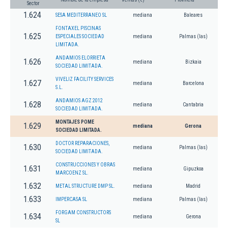
Sector
1.624
SESA MEDITERRANEO SL
mediana
Baleares
FONTAXEL PISCINAS
1.625
ESPECIALES SOCIEDAD
mediana
Palmas (las)
LIMITADA.
ANDAMIOS ELORRIETA
1.626
mediana
Bizkaia
SOCIEDAD LIMITADA.
VIVELIZ FACILITY SERVICES
1.627
mediana
Barcelona
S.L.
ANDAMIOS AGZ 2012
1.628
mediana
Cantabria
SOCIEDAD LIMITADA.
MONTAJES POME
1.629
mediana
Gerona
SOCIEDAD LIMITADA.
DOCTOR REPARACIONES,
1.630
mediana
Palmas (las)
SOCIEDAD LIMITADA.
CONSTRUCCIONES Y OBRAS
1.631
mediana
Gipuzkoa
MARCOENZ SL.
1.632
METAL STRUCTURE DMP SL.
mediana
Madrid
1.633
IMPERCASA SL
mediana
Palmas (las)
FORGAM CONSTRUCTORS
1.634
mediana
Gerona
SL