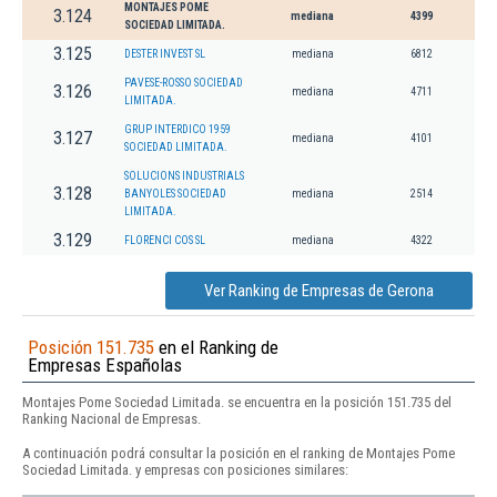
MONTAJES POME
3.124
mediana
4399
SOCIEDAD LIMITADA.
3.125
DESTER INVEST SL
mediana
6812
PAVESE-ROSSO SOCIEDAD
3.126
mediana
4711
LIMITADA.
GRUP INTERDICO 1959
3.127
mediana
4101
SOCIEDAD LIMITADA.
SOLUCIONS INDUSTRIALS
3.128
BANYOLES SOCIEDAD
mediana
2514
LIMITADA.
3.129
FLORENCI COS SL
mediana
4322
Ver Ranking de Empresas de Gerona
Posición 151.735
en el Ranking de
Empresas Españolas
Montajes Pome Sociedad Limitada. se encuentra en la posición 151.735 del
Ranking Nacional de Empresas.
A continuación podrá consultar la posición en el ranking de Montajes Pome
Sociedad Limitada. y empresas con posiciones similares: