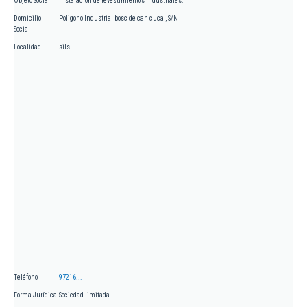
Objeto Social
Instalación de revestimientos industriales.
Domicilio
Poligono Industrial bosc de can cuca , S/N
Social
Localidad
sils
Teléfono
97216...
Forma Jurídica
Sociedad limitada