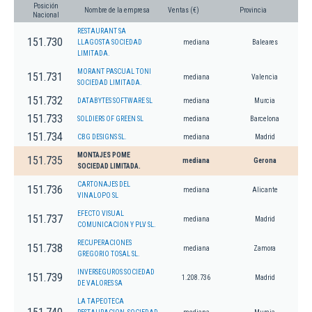
Posición
Nombre de la empresa
Ventas (€)
Provincia
Nacional
RESTAURANT SA
151.730
LLAGOSTA SOCIEDAD
mediana
Baleares
LIMITADA.
MORANT PASCUAL TONI
151.731
mediana
Valencia
SOCIEDAD LIMITADA.
151.732
DATABYTES SOFTWARE SL
mediana
Murcia
151.733
SOLDIERS OF GREEN SL
mediana
Barcelona
151.734
CBG DESIGNS SL.
mediana
Madrid
MONTAJES POME
151.735
mediana
Gerona
SOCIEDAD LIMITADA.
CARTONAJES DEL
151.736
mediana
Alicante
VINALOPO SL
EFECTO VISUAL
151.737
mediana
Madrid
COMUNICACION Y PLV SL.
RECUPERACIONES
151.738
mediana
Zamora
GREGORIO TOSAL SL.
INVERSEGUROS SOCIEDAD
151.739
1.208.736
Madrid
DE VALORES SA
LA TAPEOTECA