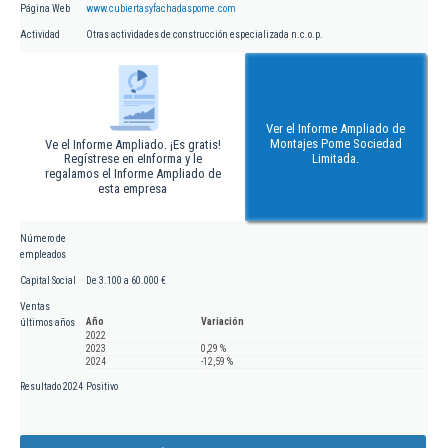
Página Web
www.cubiertasyfachadaspome.com
Actividad
Otras actividades de construcción especializada n.c.o.p.
Ver el Informe Ampliado de
Montajes Pome Sociedad
Ve el Informe Ampliado. ¡Es gratis!
Regístrese en eInforma y le
Limitada.
regalamos el Informe Ampliado de
esta empresa
Número de
empleados
Capital Social
De 3.100 a 60.000 €
Ventas
Año
Variación
últimos años
2022
2023
0,29 %
2024
-12,59 %
Resultado 2024
Positivo