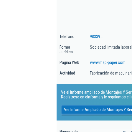
Teléfono
98339...
Forma
Sociedad limitada labora
Jurídica
Página Web
www.msp-paper.com
Actividad
Fabricación de maquinaria
Ve el Informe ampliado de Montajes Y Servi
Regístrese en eInforma y le regalamos el
Ver Informe Ampliado de Montajes Y Ser
Número de