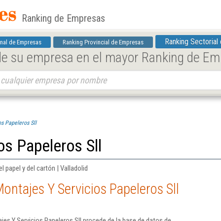
Ranking de Empresas
Ranking Sectorial
nal de Empresas
Ranking Provincial de Empresas
 de su empresa en el mayor Ranking de E
s Papeleros Sll
os Papeleros Sll
l papel y del cartón | Valladolid
ontajes Y Servicios Papeleros Sll
es Y Servicios Papeleros Sll procede de la base de datos de