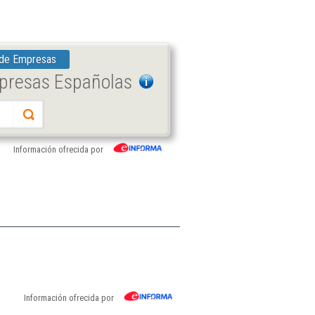
 de Empresas
mpresas Españolas
Información ofrecida por
Información ofrecida por