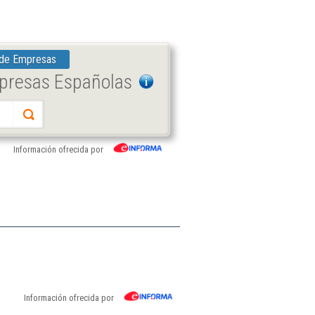
 de Empresas
mpresas Españolas
Información ofrecida por
Información ofrecida por