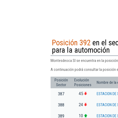
Posición 392
en el se
para la automoción
Montesdeoca Sl se encuentra en la posición
A continuación podrá consultar la posición 
Posición
Evolución
Nombre de la
Sector
Posiciones
45
387
ESTACION DE
24
388
ESTACION DE 
10
389
ESTACION DE S