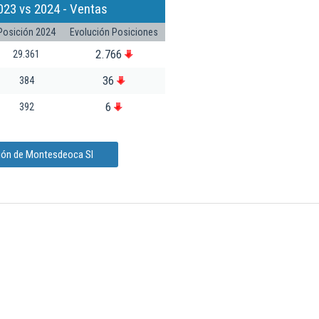
023 vs 2024 - Ventas
Posición 2024
Evolución Posiciones
2.766
29.361
36
384
6
392
ción de Montesdeoca Sl