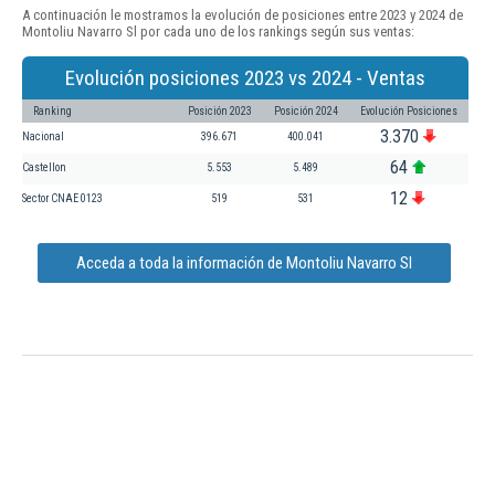
A continuación le mostramos la evolución de posiciones entre 2023 y 2024 de
Montoliu Navarro Sl por cada uno de los rankings según sus ventas:
Evolución posiciones 2023 vs 2024 - Ventas
Ranking
Posición 2023
Posición 2024
Evolución Posiciones
3.370
Nacional
396.671
400.041
64
Castellon
5.553
5.489
12
Sector CNAE 0123
519
531
Acceda a toda la información de Montoliu Navarro Sl