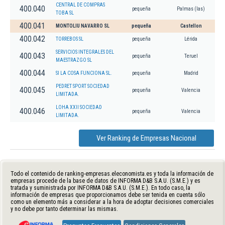
CENTRAL DE COMPRAS
400.040
pequeña
Palmas (las)
TOBA SL
400.041
MONTOLIU NAVARRO SL
pequeña
Castellon
400.042
TORREBOS SL
pequeña
Lérida
SERVICIOS INTEGRALES DEL
400.043
pequeña
Teruel
MAESTRAZGO SL
400.044
SI LA COSA FUNCIONA SL.
pequeña
Madrid
PEDRET SPORT SOCIEDAD
400.045
pequeña
Valencia
LIMITADA.
LOHA XXII SOCIEDAD
400.046
pequeña
Valencia
LIMITADA.
Ver Ranking de Empresas Nacional
Todo el contenido de ranking-empresas.eleconomista.es y toda la información de
empresas procede de la base de datos de INFORMA D&B S.A.U. (S.M.E.) y es
tratada y suministrada por INFORMA D&B S.A.U. (S.M.E.). En todo caso, la
información de empresas que proporcionamos debe ser tenida en cuenta sólo
como un elemento más a considerar a la hora de adoptar decisiones comerciales
y no debe por tanto determinar las mismas.