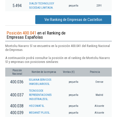
DIALEV TECHNOLOGY
5.494
pequeña
2391
SOCIEDAD LIMITADA.
Ver Ranking de Empresas de Castellon
Posición 400.041
en el Ranking de
Empresas Españolas
Montoliu Navarro Sl se encuentra en la posición 400.041 del Ranking Nacional
de Empresas.
A continuación podrá consultar la posición en el ranking de Montoliu Navarro
Sl y empresas con posiciones similares:
Posición
Nombre de la empresa
Ventas (€)
Provincia
Nacional
SOLAINA SERVICIOS
400.036
pequeña
Orense
INMOBILIARIOS SL
TECNOGOEX
400.037
REPRESENTACIONES
pequeña
Madrid
INDUSTRIALES SL.
400.038
HEIZOMAT SL.
pequeña
Alicante
400.039
MEGANET PLUS SL.
pequeña
Alicante