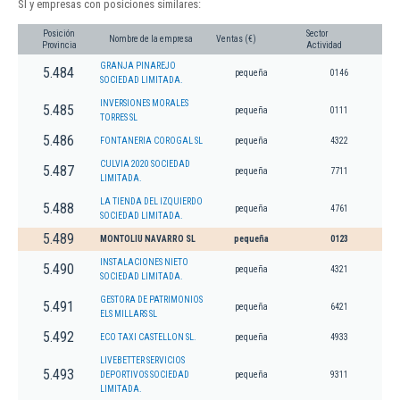
Sl y empresas con posiciones similares:
Posición
Sector
Nombre de la empresa
Ventas (€)
Provincia
Actividad
GRANJA PINAREJO
5.484
pequeña
0146
SOCIEDAD LIMITADA.
INVERSIONES MORALES
5.485
pequeña
0111
TORRES SL
5.486
FONTANERIA COROGAL SL
pequeña
4322
CULVIA 2020 SOCIEDAD
5.487
pequeña
7711
LIMITADA.
LA TIENDA DEL IZQUIERDO
5.488
pequeña
4761
SOCIEDAD LIMITADA.
5.489
MONTOLIU NAVARRO SL
pequeña
0123
INSTALACIONES NIETO
5.490
pequeña
4321
SOCIEDAD LIMITADA.
GESTORA DE PATRIMONIOS
5.491
pequeña
6421
ELS MILLARS SL
5.492
ECO TAXI CASTELLON SL.
pequeña
4933
LIVEBETTER SERVICIOS
5.493
DEPORTIVOS SOCIEDAD
pequeña
9311
LIMITADA.