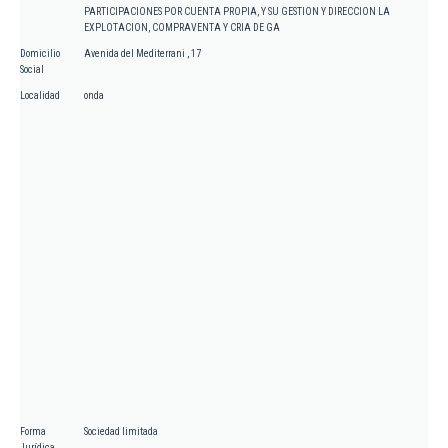
PARTICIPACIONES POR CUENTA PROPIA, Y SU GESTION Y DIRECCION LA
EXPLOTACION, COMPRAVENTA Y CRIA DE GA
Domicilio
Avenida del Mediterrani , 17
Social
Localidad
onda
Forma
Sociedad limitada
Jurídica