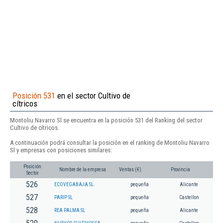
Posición 531
en el sector Cultivo de
cítricos
Montoliu Navarro Sl se encuentra en la posición 531 del Ranking del sector
Cultivo de cítricos.
A continuación podrá consultar la posición en el ranking de Montoliu Navarro
Sl y empresas con posiciones similares:
Posición
Nombre de la empresa
Ventas (€)
Provincia
Sector
526
ECOVEGABAJA SL.
pequeña
Alicante
527
PARIP SL
pequeña
Castellon
528
REA PALMA SL
pequeña
Alicante