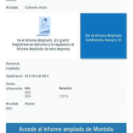
Actividad
Cultivo de cítricos
Ver el Informe Ampliado
de Montoliu Navarro Sl
Ve el Informe Ampliado. ¡Es gratis!
Regístrese en eInforma y le regalamos el
Informe Ampliado de esta empresa
Número de
empleados
Capital Social
De 3.100 a 60.000 €
Ventas
Año
Variación
últimos años
2023
2024
17,31 %
Resultado
Positivo
2025
Accede al Informe ampliado de Montoliu