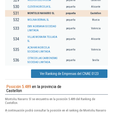
529
NUEVOS CULTIVOS SA
pequeña
Castellon
530
CLEVER AGRICOLA SL.
pequeña
Alicante
531
MONTOLIU NAVARRO SL
pequeña
Castellon
532
MOLINA BERNAL SL
pequeña
Murcia
EMV AGRISANA SOCIEDAD
533
pequeña
Valencia
LIMITADA.
VILLAS MORAIRA TEULADA
534
pequeña
Alicante
SL
AZAHAR AGRICOLA
535
pequeña
Valencia
SOCIEDAD LIMITADA.
CITRICOS LAS CARBONERAS
536
pequeña
Sevilla
SOCIEDAD LIMITADA.
Ver Ranking de Empresas del CNAE 0123
Posición 5.489
en la provincia de
Castellon
Montoliu Navarro Sl se encuentra en la posición 5.489 del Ranking de
Castellon.
A continuación podrá consultar la posición en el ranking de Montoliu Navarro