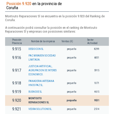
Posición 9.920
en la provincia de
Coruña
Montouto Reparaciones Sl se encuentra en la posición 9.920 del Ranking de
Coruña.
A continuación podrá consultar la posición en el ranking de Montouto
Reparaciones Sl y empresas con posiciones similares:
Posición
Sector
Nombre de la empresa
Ventas (€)
Provincia
Actividad
9.915
DESDOCON SL
pequeña
8299
PAC MIRABEN SOCIEDAD
9.916
pequeña
6831
LIMITADA.
JUSTICIA ARTIFICIAL,
9.917
AGRUPACION DE INTERES
pequeña
5915
ECONOMICO.
PANADERIA ARTESANA
9.918
pequeña
1071
HNOS PAZ SL.
9.919
BUSNODE SL
pequeña
4615
MONTOUTO
9.920
pequeña
9531
REPARACIONES SL
9.921
VEDRA SOLUTIONS SL.
pequeña
2514