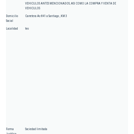
VEHICULOS ANTES MENCIONADOS; ASI COMO LA COMPRA Y VENTA DE
VEHICULOS
Domicilio
Carretera Ac-841 a Santiago , KM 3
Social
Localidad
teo
Forma
Sociedad limitada
Jurídica