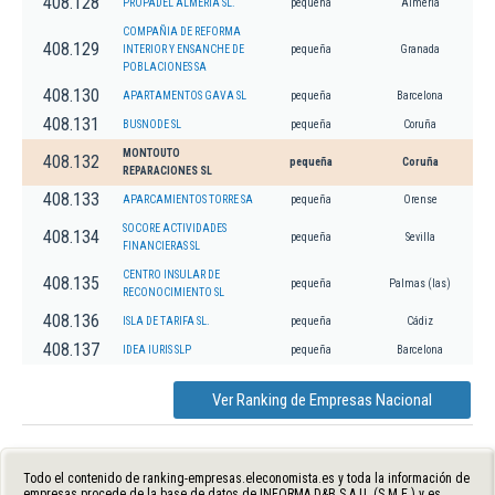
408.128
PROPADEL ALMERIA SL.
pequeña
Almería
COMPAÑIA DE REFORMA
408.129
INTERIOR Y ENSANCHE DE
pequeña
Granada
POBLACIONES SA
408.130
APARTAMENTOS GAVA SL
pequeña
Barcelona
408.131
BUSNODE SL
pequeña
Coruña
MONTOUTO
408.132
pequeña
Coruña
REPARACIONES SL
408.133
APARCAMIENTOS TORRE SA
pequeña
Orense
SOCORE ACTIVIDADES
408.134
pequeña
Sevilla
FINANCIERAS SL
CENTRO INSULAR DE
408.135
pequeña
Palmas (las)
RECONOCIMIENTO SL
408.136
ISLA DE TARIFA SL.
pequeña
Cádiz
408.137
IDEA IURIS SLP
pequeña
Barcelona
Ver Ranking de Empresas Nacional
Todo el contenido de ranking-empresas.eleconomista.es y toda la información de
empresas procede de la base de datos de INFORMA D&B S.A.U. (S.M.E.) y es