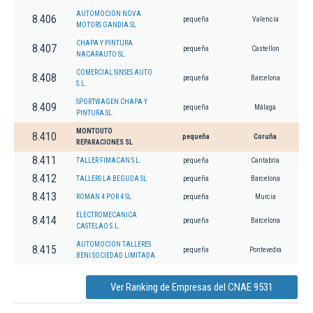
AUTOMOCION NOVA
8.406
pequeña
Valencia
MOTORS GANDIA SL
CHAPA Y PINTURA
8.407
pequeña
Castellon
NACARAUTO SL.
COMERCIAL SINSES AUTO
8.408
pequeña
Barcelona
S.L.
SPORTWAGEN CHAPA Y
8.409
pequeña
Málaga
PINTURA SL.
MONTOUTO
8.410
pequeña
Coruña
REPARACIONES SL
8.411
TALLER FIMACAN S L.
pequeña
Cantabria
8.412
TALLERS LA BEGUDA SL
pequeña
Barcelona
8.413
ROMAN 4 POR 4 SL
pequeña
Murcia
ELECTROMECANICA
8.414
pequeña
Barcelona
CASTELAO S.L.
AUTOMOCION TALLERES
8.415
pequeña
Pontevedra
BENI SOCIEDAD LIMITADA.
Ver Ranking de Empresas del CNAE 9531