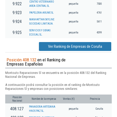
CENTRO VETERINARIO
9.922
pequeña
7500
AREA CENTRAL SL
9.923
PAPELERIA ARUME SL
pequeña
4761
MANHATTAN SKYLINE
9.924
pequeña
5611
SOCIEDAD LIMITADA.
SERVICIOS Y OBRAS
9.925
pequeña
4399
ECOGAL SL.
Ver Ranking de Empresas de Coruña
Posición 408.132
en el Ranking de
Empresas Españolas
Montouto Reparaciones Sl se encuentra en la posición 408.132 del Ranking
Nacional de Empresas.
A continuación podrá consultar la posición en el ranking de Montouto
Reparaciones Sl y empresas con posiciones similares:
Posición
Nombre de la empresa
Ventas (€)
Provincia
Nacional
PANADERIA ARTESANA
408.127
pequeña
Coruña
HNOS PAZ SL.