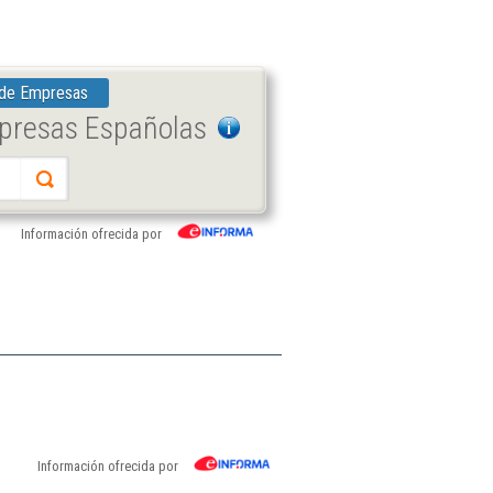
 de Empresas
mpresas Españolas
Información ofrecida por
Información ofrecida por