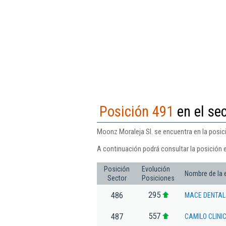
Posición 491
en el se
Moonz Moraleja Sl. se encuentra en la posic
A continuación podrá consultar la posición 
Posición
Evolución
Nombre de la
Sector
Posiciones
295
486
MACE DENTAL 
557
487
CAMILO CLINI