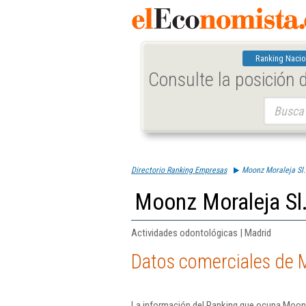
Ranking Nacio
Consulte la posición
Buscar:
Directorio Ranking Empresas
Moonz Moraleja Sl.
Moonz Moraleja Sl
Actividades odontológicas | Madrid
Datos comerciales de M
La información del Ranking que ocupa Moonz