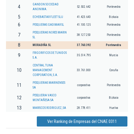
GANDON SOCIEDAD
4
52.502.642
Pontevedra
ANONIMA.
5
ECHEBASTAR FLEET SLU
41.423.643
Bizkaia
6
PESQUERAS GADIMAR SL
41.100.125
Pontevedra
PESQUERIAS NORES MARIN
7
38.127.250
Pontevedra
SL
8
MORADIÑA SL
37.760.392
Pontevedra
FRIGORIFICOS DE TUNIDOS
9
35.514.795
Murcia
S.A.
CENTRAL TUNA
10
MANAGEMENT
33.761.000
Coruña
CORPORATION, S.A.
PESQUERIAS MARINENSES
11
corporativa
Pontevedra
SA
PESQUERIA VASCO
12
corporativa
Bizkaia
MONTAÑESA SA
13
MARISCOS RODRIGUEZ, SA
28.778.411
Huelva
Ver Ranking de Empresas del CNAE 0311