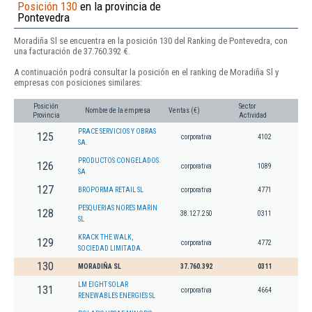
Posición 130
en la provincia de
Pontevedra
Moradiña Sl se encuentra en la posición 130 del Ranking de Pontevedra, con
una facturación de 37.760.392 €.
A continuación podrá consultar la posición en el ranking de Moradiña Sl y
empresas con posiciones similares:
Posición
Sector
Nombre de la empresa
Ventas (€)
Provincia
Actividad
PRACE SERVICIOS Y OBRAS
125
corporativa
4102
SA.
PRODUCTOS CONGELADOS
126
corporativa
1089
SA
127
BROPORMA RETAIL SL
corporativa
4771
PESQUERIAS NORES MARIN
128
38.127.250
0311
SL
KRACK THE WALK,
129
corporativa
4772
SOCIEDAD LIMITADA.
130
MORADIÑA SL
37.760.392
0311
LM EIGHT SOLAR
131
corporativa
4664
RENEWABLES ENERGIES SL