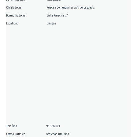
Objeto Social
Pesca y comercialización de pescado.
Domicilio Social
Calle Arrecife , 7
Localidad
Cangas
Teléfono
986392021
Forma Jurídica
Sociedad limitada