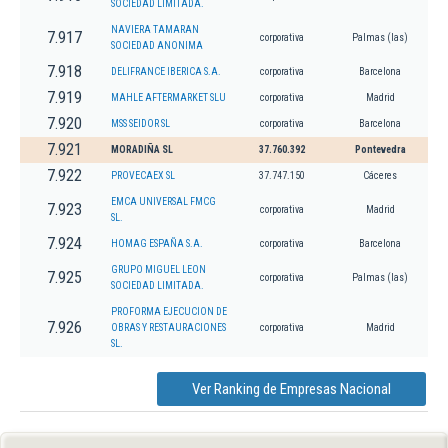
SOCIEDAD LIMITADA.
NAVIERA TAMARAN
7.917
corporativa
Palmas (las)
SOCIEDAD ANONIMA
7.918
DELIFRANCE IBERICA S.A.
corporativa
Barcelona
7.919
MAHLE AFTERMARKET SLU
corporativa
Madrid
7.920
MSS SEIDOR SL
corporativa
Barcelona
7.921
MORADIÑA SL
37.760.392
Pontevedra
7.922
PROVECAEX SL
37.747.150
Cáceres
EMCA UNIVERSAL FMCG
7.923
corporativa
Madrid
SL.
7.924
HOMAG ESPAÑA S.A.
corporativa
Barcelona
GRUPO MIGUEL LEON
7.925
corporativa
Palmas (las)
SOCIEDAD LIMITADA.
PROFORMA EJECUCION DE
7.926
OBRAS Y RESTAURACIONES
corporativa
Madrid
SL.
Ver Ranking de Empresas Nacional