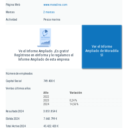
Página Web
www.moradina.com
Marcas
2 marcas
Actividad
Pesca marina
Ver el Informe
Ampliado de Moradiña
Ve el Informe Ampliado. ¡Es gratis!
Regístrese en eInforma y le regalamos el
Sl
Informe Ampliado de esta empresa
Número de empleados
Capital Social
749.400 €
Ventas últimos años
Año
Variación
2022
2023
0,24 %
2024
14,56 %
Resultado 2024
3.851.854 €
Ebitda 2024
7.660.799 €
Total Activo 2024
45.422.420 €