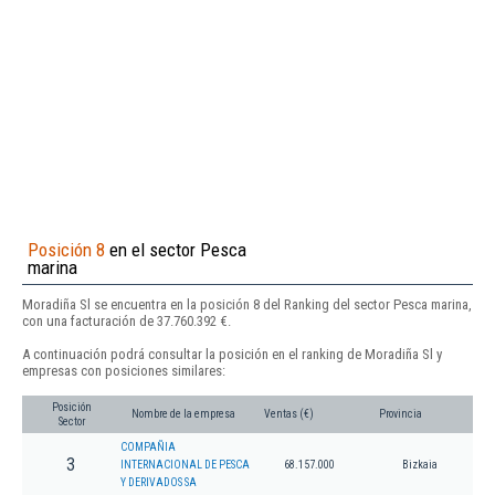
Posición 8
en el sector Pesca
marina
Moradiña Sl se encuentra en la posición 8 del Ranking del sector Pesca marina,
con una facturación de 37.760.392 €.
A continuación podrá consultar la posición en el ranking de Moradiña Sl y
empresas con posiciones similares:
Posición
Nombre de la empresa
Ventas (€)
Provincia
Sector
COMPAÑIA
3
INTERNACIONAL DE PESCA
68.157.000
Bizkaia
Y DERIVADOS SA