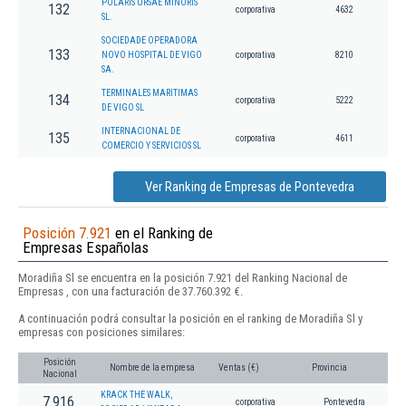
POLARIS URSAE MINORIS
132
corporativa
4632
SL.
SOCIEDADE OPERADORA
133
NOVO HOSPITAL DE VIGO
corporativa
8210
SA.
TERMINALES MARITIMAS
134
corporativa
5222
DE VIGO SL
INTERNACIONAL DE
135
corporativa
4611
COMERCIO Y SERVICIOS SL
Ver Ranking de Empresas de Pontevedra
Posición 7.921
en el Ranking de
Empresas Españolas
Moradiña Sl se encuentra en la posición 7.921 del Ranking Nacional de
Empresas , con una facturación de 37.760.392 €.
A continuación podrá consultar la posición en el ranking de Moradiña Sl y
empresas con posiciones similares:
Posición
Nombre de la empresa
Ventas (€)
Provincia
Nacional
KRACK THE WALK,
7.916
corporativa
Pontevedra